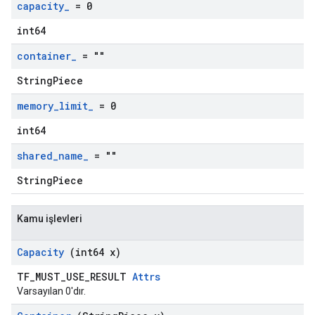
capacity
_
= 0
int64
container
_
= ""
StringPiece
memory
_
limit
_
= 0
int64
shared
_
name
_
= ""
StringPiece
Kamu işlevleri
Capacity
(int64 x)
TF_MUST_USE_RESULT
Attrs
Varsayılan 0'dır.