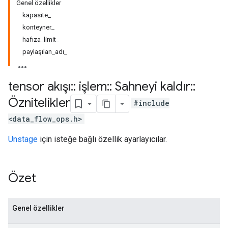
Genel özellikler
kapasite_
konteyner_
hafıza_limit_
paylaşılan_adı_
tensor akışı
::
işlem
::
Sahneyi kaldır
::
Öznitelikler
#include
<data_flow_ops.h>
Unstage
için isteğe bağlı özellik ayarlayıcılar.
Özet
Genel özellikler