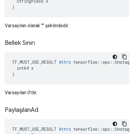
  StringPiece x

)
Varsayılan olarak "" şeklindedir.
Bellek Sınırı
TF_MUST_USE_RESULT 
Attrs
 tensorflow::ops::Unstage:
  int64 x

)
Varsayılan 0'dır.
Paylaşılan
Ad
TF_MUST_USE_RESULT 
Attrs
 tensorflow::ops::Unstage: