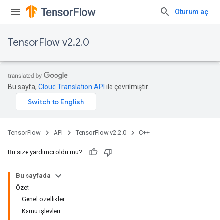
Oturum aç
TensorFlow v2.2.0
Bu sayfa,
Cloud Translation API
ile çevrilmiştir.
TensorFlow
API
TensorFlow v2.2.0
C++
Bu size yardımcı oldu mu?
Bu sayfada
Özet
Genel özellikler
Kamu işlevleri