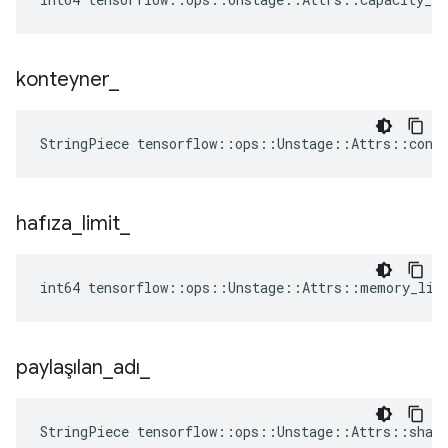
konteyner
_
StringPiece tensorflow::ops::Unstage::Attrs::cont
hafıza
_
limit
_
int64 tensorflow::ops::Unstage::Attrs::memory_lim
paylaşılan
_
adı
_
StringPiece tensorflow::ops::Unstage::Attrs::shar