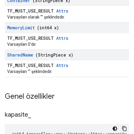
Container
(String
Piece x)
TF_MUST_USE_RESULT
Attrs
Varsayılan olarak "" şeklindedir.
Memory
Limit
(int64 x)
TF_MUST_USE_RESULT
Attrs
Varsayılan 0'dır.
Shared
Name
(String
Piece x)
TF_MUST_USE_RESULT
Attrs
Varsayılan "" şeklindedir.
Genel özellikler
kapasite
_
int64 tensorflow::ops::Unstage::Attrs::capacity_ =