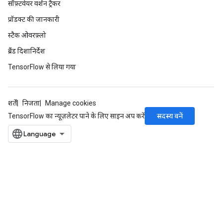
सॉफ़्टवेयर वर्शन ट्रैकर
प्रॉडक्ट की जानकारी
स्टैक ओवरफ़्लो
ब्रैंड दिशानिर्देश
TensorFlow से लिया गया
शर्तें
निजता
Manage cookies
सदस्य बनें
TensorFlow का न्यूज़लेटर पाने के लिए साइन अप करें