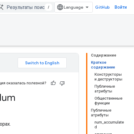
/
GitHub
Войти
Содержание
Краткое
содержание
Конструкторы
и деструкторы
ия оказалась полезной?
Публичные
атрибуты
Num
Общественные
функции
Публичные
атрибуты
num_accumulate
орах.
d