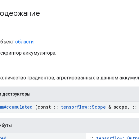
содержание
объект
области.
ескриптор аккумулятора.
 количество градиентов, агрегированных в данном аккумул
и деструкторы
um
Accumulated
(const
::
tensorflow
::
Scope
& scope
,
::
ибуты
ted
::
tensorflow::Outp