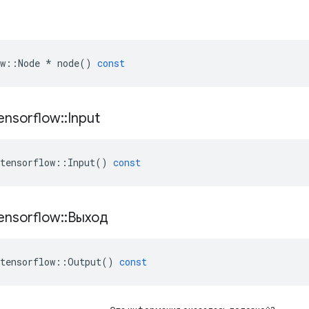
w
::
Node
*
node
()
const
ensorflow
::
Input
tensorflow
::
Input
()
const
ensorflow
::
Выход
tensorflow
::
Output
()
const