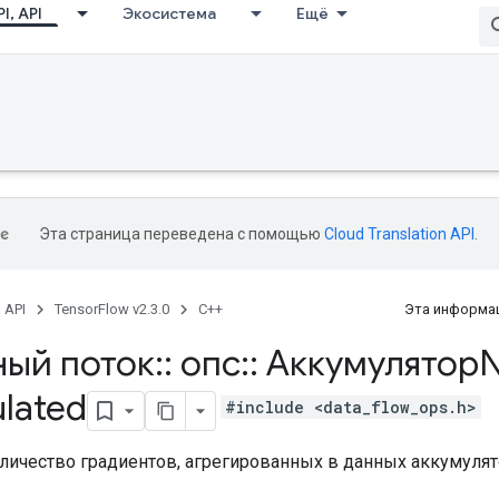
I, API
Экосистема
Ещё
Эта страница переведена с помощью
Cloud Translation API
.
, API
TensorFlow v2.3.0
C++
Эта информац
ный поток
::
опс
::
Аккумулятор
lated
#include <data_flow_ops.h>
личество градиентов, агрегированных в данных аккумулят