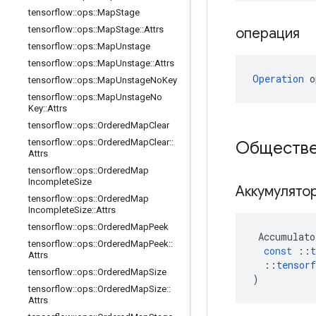
tensorflow
::
ops
::
Map
Stage
tensorflow
::
ops
::
Map
Stage
::
Attrs
операция
tensorflow
::
ops
::
Map
Unstage
tensorflow
::
ops
::
Map
Unstage
::
Attrs
Operation
 o
tensorflow
::
ops
::
Map
Unstage
No
Key
tensorflow
::
ops
::
Map
Unstage
No
Key
::
Attrs
tensorflow
::
ops
::
Ordered
Map
Clear
tensorflow
::
ops
::
Ordered
Map
Clear
::
Обществе
Attrs
tensorflow
::
ops
::
Ordered
Map
Incomplete
Size
Аккумулят
tensorflow
::
ops
::
Ordered
Map
Incomplete
Size
::
Attrs
tensorflow
::
ops
::
Ordered
Map
Peek
Accumulato
tensorflow
::
ops
::
Ordered
Map
Peek
::
const
::
t
Attrs
::
tensorf
tensorflow
::
ops
::
Ordered
Map
Size
)
tensorflow
::
ops
::
Ordered
Map
Size
::
Attrs