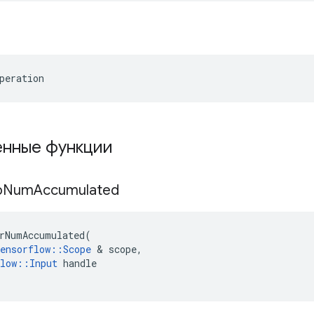
peration
нные функции
орNum
Accumulated
rNumAccumulated
(
ensorflow
::
Scope
&
scope
,
low
::
Input
handle