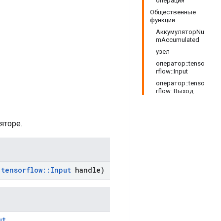
операция
Общественные
функции
АккумуляторNu
mAccumulated
узел
оператор::tenso
rflow::Input
оператор::tenso
rflow::Выход
яторе.
tensorflow
::
Input
handle)
ut