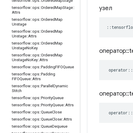
tensorflow
::
ops
::
Ordered
Map
Stage
узел
tensorflow
::
ops
::
Ordered
Map
Stage
::
Attrs
tensorflow
::
ops
::
Ordered
Map
Unstage
::
tensorflo
tensorflow
::
ops
::
Ordered
Map
Unstage
::
Attrs
tensorflow
::
ops
::
Ordered
Map
Unstage
No
Key
оператор
::
t
tensorflow
::
ops
::
Ordered
Map
Unstage
No
Key
::
Attrs
tensorflow
::
ops
::
Padding
FIFOQueue
operator
::
tensorflow
::
ops
::
Padding
FIFOQueue
::
Attrs
tensorflow
::
ops
::
Parallel
Dynamic
Stitch
оператор
::
t
tensorflow
::
ops
::
Priority
Queue
tensorflow
::
ops
::
Priority
Queue
::
Attrs
operator
::
tensorflow
::
ops
::
Queue
Close
tensorflow
::
ops
::
Queue
Close
::
Attrs
tensorflow
::
ops
::
Queue
Dequeue