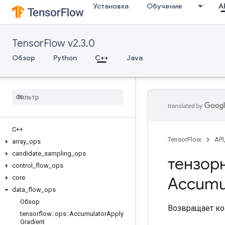
Установка
Обучение
AP
TensorFlow v2.3.0
Обзор
Python
C++
Java
C++
TensorFlow
API
array
_
ops
candidate
_
sampling
_
ops
тензор
control
_
flow
_
ops
core
Accumu
data
_
flow
_
ops
Обзор
Возвращает ко
tensorflow
::
ops
::
Accumulator
Apply
Gradient