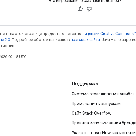
Эта информация оказалась полезной?
онтент на этой странице предоставляется по
лицензии Creative Commons "
he 2.0
. Подробнее об этом написано в
правилах сайта
. Java – это заре
ных лиц.
026-02-18 UTC.
Поддержка
Система отслеживания ошибок
Примечания к выпускам
Сайт Stack Overflow
Правила использования бренд
Указать TensorFlow как источни