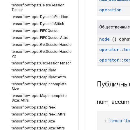
tensorflow
::
ops
::
Delete
Session
operation
Tensor
tensorflow
::
ops
::
Dynamic
Partition
tensorflow
::
ops
::
Dynamic
Stitch
Общественные
tensorflow
::
ops
::
FIFOQueue
tensorflow
::
ops
::
FIFOQueue
::
Attrs
node
() cons
tensorflow
::
ops
::
Get
Session
Handle
operator
::
te
tensorflow
::
ops
::
Get
Session
Handle
V2
operator
::
te
tensorflow
::
ops
::
Get
Session
Tensor
tensorflow
::
ops
::
Map
Clear
tensorflow
::
ops
::
Map
Clear
::
Attrs
Публичны
tensorflow
::
ops
::
Map
Incomplete
Size
tensorflow
::
ops
::
Map
Incomplete
Size
::
Attrs
num
_
accum
tensorflow
::
ops
::
Map
Peek
tensorflow
::
ops
::
Map
Peek
::
Attrs
::
tensorfl
tensorflow
::
ops
::
Map
Size
tensorflow
::
ops
::
Map
Size
::
Attrs