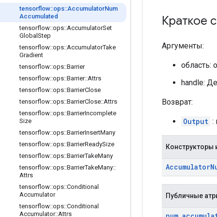
tensorflow
::
ops
::
Accumulator
Num
Accumulated
Краткое 
tensorflow
::
ops
::
Accumulator
Set
Global
Step
Аргументы:
tensorflow
::
ops
::
Accumulator
Take
Gradient
область: 
tensorflow
::
ops
::
Barrier
tensorflow
::
ops
::
Barrier
::
Attrs
handle: Д
tensorflow
::
ops
::
Barrier
Close
Возврат:
tensorflow
::
ops
::
Barrier
Close
::
Attrs
tensorflow
::
ops
::
Barrier
Incomplete
Output
:
Size
tensorflow
::
ops
::
Barrier
Insert
Many
tensorflow
::
ops
::
Barrier
Ready
Size
Конструкторы 
tensorflow
::
ops
::
Barrier
Take
Many
Accumulator
N
tensorflow
::
ops
::
Barrier
Take
Many
::
Attrs
tensorflow
::
ops
::
Conditional
Accumulator
Публичные атр
tensorflow
::
ops
::
Conditional
Accumulator
::
Attrs
num
_
accumula