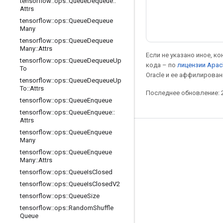
tensorflow
::
ops
::
Queue
Dequeue
::
Attrs
tensorflow
::
ops
::
Queue
Dequeue
Many
tensorflow
::
ops
::
Queue
Dequeue
Many
::
Attrs
Если не указано иное, к
tensorflow
::
ops
::
Queue
Dequeue
Up
кода – по
лицензии Apac
To
Oracle и ее аффилирован
tensorflow
::
ops
::
Queue
Dequeue
Up
To
::
Attrs
Последнее обновление: 2
tensorflow
::
ops
::
Queue
Enqueue
tensorflow
::
ops
::
Queue
Enqueue
::
Attrs
tensorflow
::
ops
::
Queue
Enqueue
Мы в социальных сетях
Many
tensorflow
::
ops
::
Queue
Enqueue
Блог
Many
::
Attrs
Форум
tensorflow
::
ops
::
Queue
Is
Closed
tensorflow
::
ops
::
Queue
Is
Closed
V2
GitHub
tensorflow
::
ops
::
Queue
Size
Twitter
tensorflow
::
ops
::
Random
Shuffle
Queue
YouTube