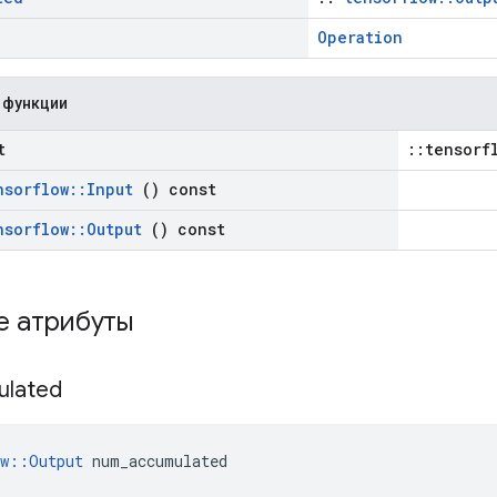
Operation
 функции
t
::tensorf
nsorflow
::
Input
() const
nsorflow
::
Output
() const
е атрибуты
ulated
ow::Output
 num_accumulated