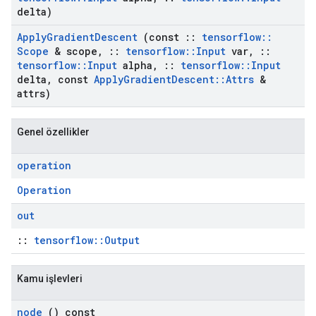
delta)
Apply
Gradient
Descent
(const
::
tensorflow
::
Scope
& scope
,
::
tensorflow
::
Input
var
,
::
tensorflow
::
Input
alpha
,
::
tensorflow
::
Input
delta
,
const
Apply
Gradient
Descent
::
Attrs
&
attrs)
Genel özellikler
operation
Operation
out
::
tensorflow::Output
Kamu işlevleri
node
() const