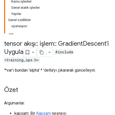
Kamu işlevleri
Genel statik işlevler
Yapılar
Genel özellikler
operasyon
tensor akışı
::
işlem
::
Gradient
Descent'i
Uygula
#include
<training_ops.h>
'*var'ı bundan 'alpha' * 'delta'yı çıkararak güncelleyin.
Özet
Argümanlar:
kapsam: Bir
Kapsam
nesnesi