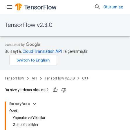
Oturum aç
TensorFlow v2.3.0
Bu sayfa,
Cloud Translation API
ile çevrilmiştir.
TensorFlow
API
TensorFlow v2.3.0
C++
Bu size yardımcı oldu mu?
Bu sayfada
Özet
Yapıcılar ve Yıkıcılar
Genel özellikler