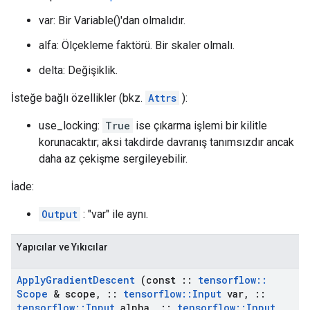
var: Bir Variable()'dan olmalıdır.
alfa: Ölçekleme faktörü. Bir skaler olmalı.
delta: Değişiklik.
İsteğe bağlı özellikler (bkz.
Attrs
):
use_locking:
True
ise çıkarma işlemi bir kilitle
korunacaktır; aksi takdirde davranış tanımsızdır ancak
daha az çekişme sergileyebilir.
İade:
Output
: "var" ile aynı.
Yapıcılar ve Yıkıcılar
Apply
Gradient
Descent
(const
::
tensorflow
::
Scope
& scope
,
::
tensorflow
::
Input
var
,
::
tensorflow
::
Input
alpha
,
::
tensorflow
::
Input