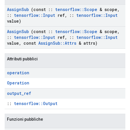
Assign
Sub
(const
::
tensorflow
::
Scope
& scope
,
::
tensorflow
::
Input
ref
,
::
tensorflow
::
Input
value)
Assign
Sub
(const
::
tensorflow
::
Scope
& scope
,
::
tensorflow
::
Input
ref
,
::
tensorflow
::
Input
value
,
const
Assign
Sub
::
Attrs
& attrs)
Attributi pubblici
operation
Operation
output
_
ref
::
tensorflow::Output
Funzioni pubbliche