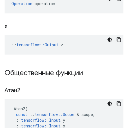
Operation
 operation
я
::
tensorflow::Output
 z
Общественные функции
Атан2
Atan2
(
const
::
tensorflow
::
Scope
&
scope
,
::
tensorflow
::
Input
y
,
::
tensorflow
::
Input
x