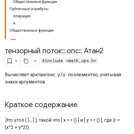
Общественные функции
Публичные атрибуты
операция
я
Общественные функции
тензорный поток
::
опс
::
Атан2
#include <math_ops.h>
Вычисляет арктангенс
y/x
поэлементно, учитывая
знаки аргументов.
Краткое содержание
Это угол ( [-, ] ), такой что [ x = r () ] и [ y = r () ], где (r =
(x^2 + y^2)).