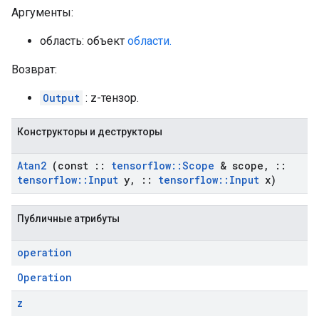
Аргументы:
область: объект
области.
Возврат:
Output
: z-тензор.
Конструкторы и деструкторы
Atan2
(const
::
tensorflow
::
Scope
& scope
,
::
tensorflow
::
Input
y
,
::
tensorflow
::
Input
x)
Публичные атрибуты
operation
Operation
z