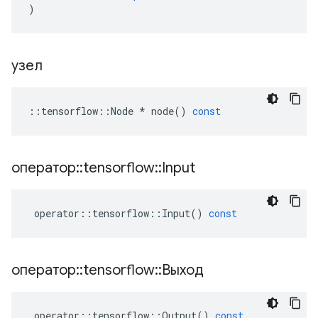
)
узел
::
tensorflow
::
Node
*
node
()
const
оператор
::
tensorflow
::
Input
operator
::
tensorflow
::
Input
()
const
оператор
::
tensorflow
::
Выход
operator
::
tensorflow
::
Output
()
const