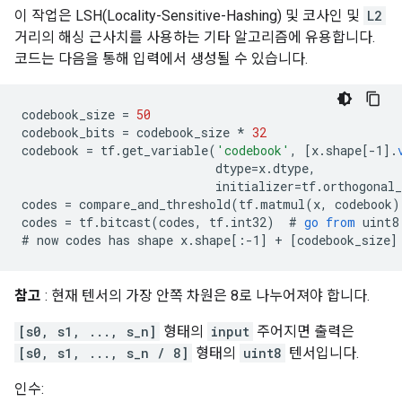
이 작업은 LSH(Locality-Sensitive-Hashing) 및 코사인 및
L2
거리의 해싱 근사치를 사용하는 기타 알고리즘에 유용합니다.
코드는 다음을 통해 입력에서 생성될 수 있습니다.
codebook_size
=
50
codebook_bits
=
codebook_size
*
32
codebook
=
tf
.
get_variable
(
'codebook'
,
[
x.shape[-1
]
.
dtype
=
x
.
dtype
,
initializer
=
tf
.
orthogonal_
codes
=
compare_and_threshold
(
tf
.
matmul
(
x
,
codebook
)
codes
=
tf
.
bitcast
(
codes
,
tf
.
int32
)
  # 
go
from
uint8
#
now
codes
has
shape
x
.
shape
[
:-1
]
+
[
codebook_size
]
참고
: 현재 텐서의 가장 안쪽 차원은 8로 나누어져야 합니다.
[s0, s1, ..., s_n]
형태의
input
주어지면 출력은
[s0, s1, ..., s_n / 8]
형태의
uint8
텐서입니다.
인수: