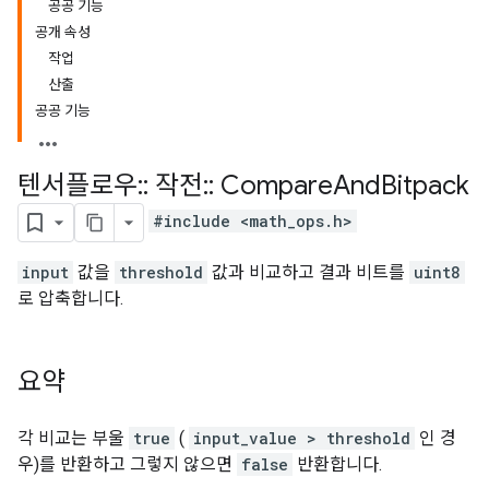
공공 기능
공개 속성
작업
산출
공공 기능
텐서플로우
::
작전
::
Compare
And
Bitpack
#include <math_ops.h>
input
값을
threshold
값과 비교하고 결과 비트를
uint8
로 압축합니다.
요약
각 비교는 부울
true
(
input_value > threshold
인 경
우)를 반환하고 그렇지 않으면
false
반환합니다.