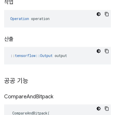
작업
Operation
 operation
산출
::
tensorflow::Output
 output
공공 기능
Compare
And
Bitpack
CompareAndBitpack
(