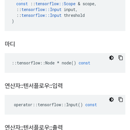
const
::
tensorflow
::
Scope
&
scope
,
::
tensorflow
::
Input
input
,
::
tensorflow
::
Input
threshold
)
마디
::
tensorflow
::
Node
*
node
()
const
연산자
::
텐서플로우
::
입력
operator
::
tensorflow
::
Input
()
const
연산자
::
텐서플로우
::
출력