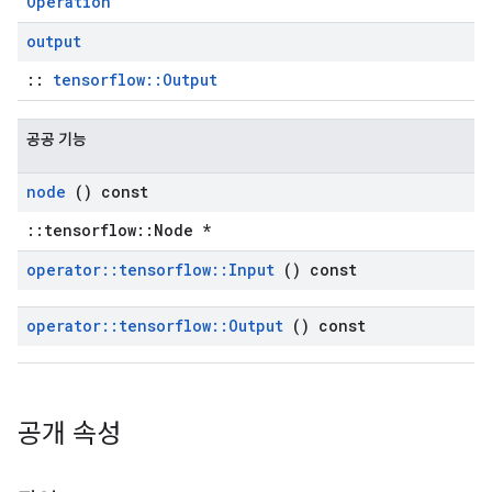
Operation
output
::
tensorflow::Output
공공 기능
node
() const
::tensorflow::Node *
operator
::
tensorflow
::
Input
() const
operator
::
tensorflow
::
Output
() const
공개 속성