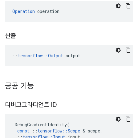
Operation
 operation
산출
::
tensorflow::Output
 output
공공 기능
디버그그라디언트 ID
DebugGradientIdentity
(
const
::
tensorflow
::
Scope
&
scope
,
::
tensorflow
::
Input
input