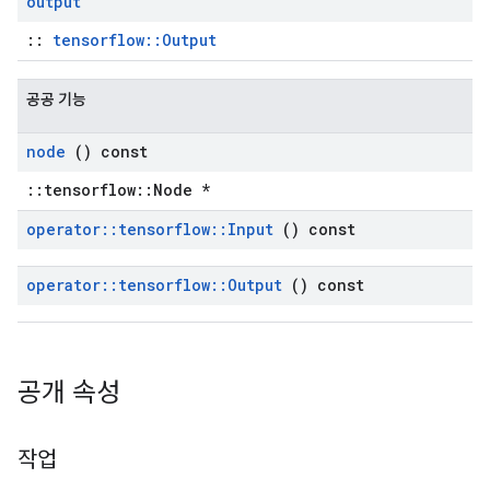
output
::
tensorflow::Output
공공 기능
node
() const
::tensorflow::Node *
operator
::
tensorflow
::
Input
() const
operator
::
tensorflow
::
Output
() const
공개 속성
작업