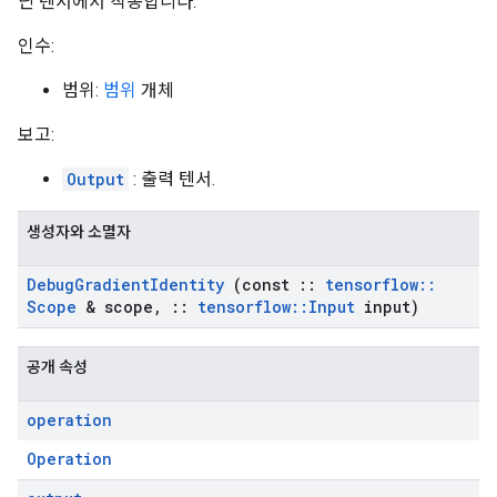
닌 텐서에서 작동합니다.
인수:
범위:
범위
개체
보고:
Output
: 출력 텐서.
생성자와 소멸자
Debug
Gradient
Identity
(const
::
tensorflow
::
Scope
& scope
,
::
tensorflow
::
Input
input)
공개 속성
operation
Operation