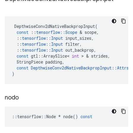
DepthwiseConv2dNativeBackpropInput
(
const
::
tensorflow
::
Scope
&
scope
,
::
tensorflow
::
Input
input_sizes
,
::
tensorflow
::
Input
filter
,
::
tensorflow
::
Input
out_backprop
,
const
gtl
::
ArraySlice
<
int
>
&
strides
,
StringPiece
padding
,
const
DepthwiseConv2dNativeBackpropInput
::
Attrs
)
nodo
::
tensorflow
::
Node
*
node
()
const