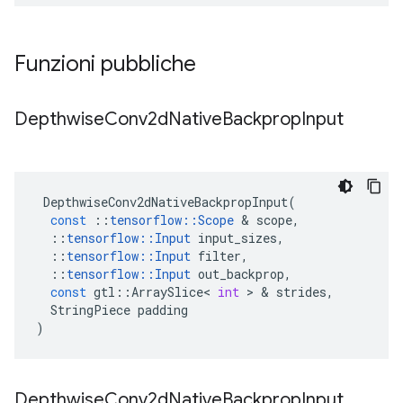
Funzioni pubbliche
Depthwise
Conv2d
Native
Backprop
Input
DepthwiseConv2dNativeBackpropInput
(
const
::
tensorflow
::
Scope
&
scope
,
::
tensorflow
::
Input
input_sizes
,
::
tensorflow
::
Input
filter
,
::
tensorflow
::
Input
out_backprop
,
const
gtl
::
ArraySlice
<
int
>
&
strides
,
StringPiece
padding
)
Depthwise
Conv2d
Native
Backprop
Input