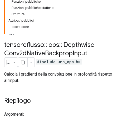
Funzioni pubbliche
Funzioni pubbliche statiche
Strutture
Attributi pubblici
operazione
tensoreflusso
::
ops
::
Depthwise
Conv2d
Native
Backprop
Input
#include <nn_ops.h>
Calcola i gradienti della convoluzione in profondità rispetto
all'input.
Riepilogo
Argomenti: