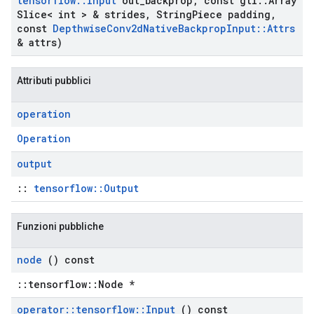
tensorflow
::
Input
out
_
backprop
,
const gtl
::
Array
Slice< int > & strides
,
String
Piece padding
,
const
Depthwise
Conv2d
Native
Backprop
Input
::
Attrs
& attrs)
Attributi pubblici
operation
Operation
output
::
tensorflow::Output
Funzioni pubbliche
node
() const
::tensorflow::Node *
operator
::
tensorflow
::
Input
() const