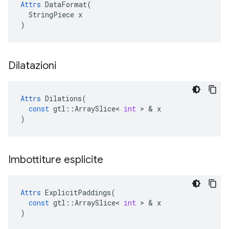
Attrs
 DataFormat(

  StringPiece x

)
Dilatazioni
Attrs
Dilations
(
const
gtl
::
ArraySlice
<
int
>
&
x
)
Imbottiture esplicite
Attrs
ExplicitPaddings
(
const
gtl
::
ArraySlice
<
int
>
&
x
)