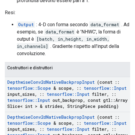
profondità devono essere pari a 1.
Resi:
Output
: 4-D con forma secondo
data_format
. Ad
esempio, se
data_format
è 'NHWC', la forma di
output è
[batch, in_height, in_width,
in_channels]
. Gradiente rispetto all'input della
convoluzione.
Costruttori e distruttori
Depthwise
Conv2d
Native
Backprop
Input
(const
::
tensorflow
::
Scope
& scope
,
::
tensorflow
::
Input
input
_
sizes
,
::
tensorflow
::
Input
filter
,
::
tensorflow
::
Input
out
_
backprop
,
const gtl
::
Array
Slice< int > & strides
,
String
Piece padding)
Depthwise
Conv2d
Native
Backprop
Input
(const
::
tensorflow
::
Scope
& scope
,
::
tensorflow
::
Input
input
_
sizes
,
::
tensorflow
::
Input
filter
,
::