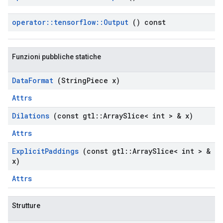
operator
::
tensorflow
::
Output
() const
Funzioni pubbliche statiche
Data
Format
(String
Piece x)
Attrs
Dilations
(const gtl
::
Array
Slice< int > & x)
Attrs
Explicit
Paddings
(const gtl
::
Array
Slice< int > &
x)
Attrs
Strutture