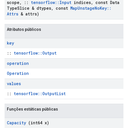
scope
,
::
tensorflow
::
Input
indices
,
const Data
Type
Slice & dtypes
,
const
Map
Unstage
No
Key
::
Attrs
& attrs)
Atributos públicos
key
::
tensorflow::Output
operation
Operation
values
::
tensorflow::OutputList
Funções estáticas públicas
Capacity
(int64 x)