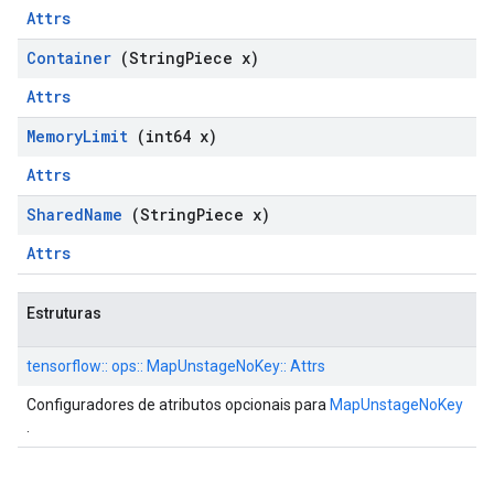
Attrs
Container
(String
Piece x)
Attrs
Memory
Limit
(int64 x)
Attrs
Shared
Name
(String
Piece x)
Attrs
Estruturas
tensorflow:: ops:: MapUnstageNoKey:: Attrs
Configuradores de atributos opcionais para
MapUnstageNoKey
.