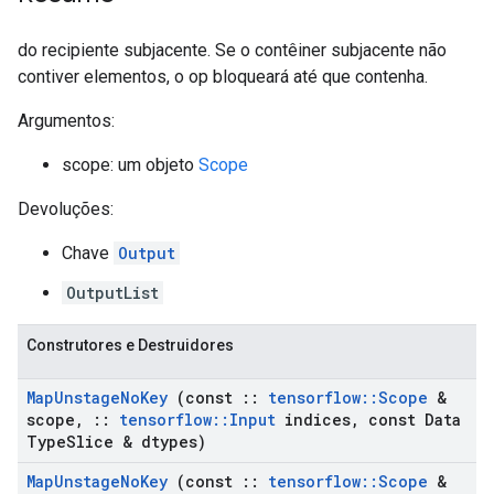
do recipiente subjacente. Se o contêiner subjacente não
contiver elementos, o op bloqueará até que contenha.
Argumentos:
scope: um objeto
Scope
Devoluções:
Chave
Output
OutputList
Construtores e Destruidores
Map
Unstage
No
Key
(const
::
tensorflow
::
Scope
&
scope
,
::
tensorflow
::
Input
indices
,
const Data
Type
Slice & dtypes)
Map
Unstage
No
Key
(const
::
tensorflow
::
Scope
&