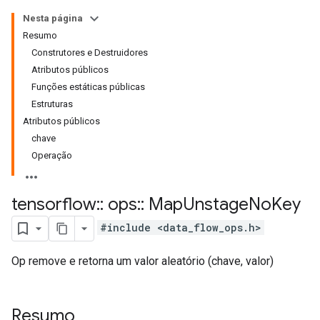
Nesta página
Resumo
Construtores e Destruidores
Atributos públicos
Funções estáticas públicas
Estruturas
Atributos públicos
chave
Operação
tensorflow
::
ops
::
Map
Unstage
No
Key
#include <data_flow_ops.h>
Op remove e retorna um valor aleatório (chave, valor)
Resumo