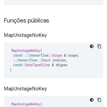
Funções públicas
Map
Unstage
No
Key
MapUnstageNoKey
(
const
::
tensorflow
::
Scope
&
 scope
,
::
tensorflow
::
Input
 indices
,
const
DataTypeSlice
&
 dtypes
)
Map
Unstage
No
Key
MapUnstageNoKey
(