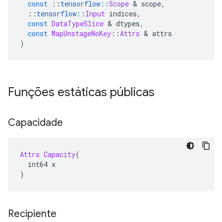
const
::
tensorflow
::
Scope
&
 scope
,
::
tensorflow
::
Input
 indices
,
const
DataTypeSlice
&
 dtypes
,
const
MapUnstageNoKey
::
Attrs
&
 attrs
)
Funções estáticas públicas
Capacidade
Attrs
Capacity
(
  int64 x
)
Recipiente