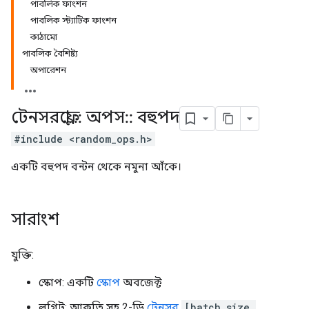
পাবলিক ফাংশন
পাবলিক স্ট্যাটিক ফাংশন
কাঠামো
পাবলিক বৈশিষ্ট্য
অপারেশন
টেনসরফ্লো
::
অপস
::
বহুপদ
#include <random_ops.h>
একটি বহুপদ বন্টন থেকে নমুনা আঁকে।
সারাংশ
যুক্তি:
স্কোপ: একটি
স্কোপ
অবজেক্ট
লগিট: আকৃতি সহ 2-ডি
টেনসর
[batch_size,