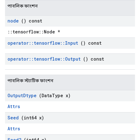
পাবলিক ফাংশন
node
() const
::tensorflow::Node *
operator
::
tensorflow
::
Input
() const
operator
::
tensorflow
::
Output
() const
পাবলিক স্ট্যাটিক ফাংশন
Output
Dtype
(Data
Type x)
Attrs
Seed
(int64 x)
Attrs
Seed2
(int64 x)