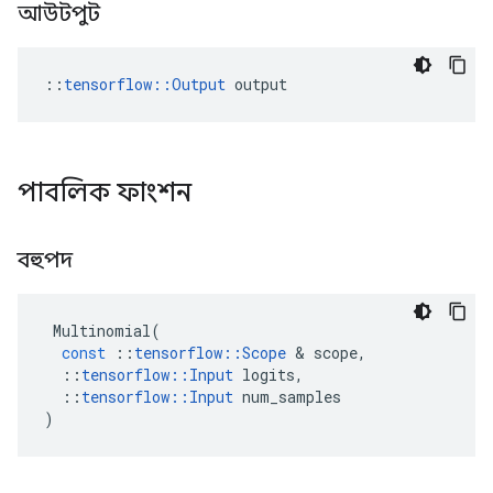
আউটপুট
::
tensorflow::Output
 output
পাবলিক ফাংশন
বহুপদ
Multinomial
(
const
::
tensorflow
::
Scope
&
scope
,
::
tensorflow
::
Input
logits
,
::
tensorflow
::
Input
num_samples
)