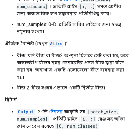
num_classes]
। প্রতিটি স্লাইস
[i, :]
সমস্ত শ্রেণীর
জন্য অস্বাভাবিক লগ সম্ভাবনার প্রতিনিধিত্ব করে।
num_samples: 0-D. প্রতিটি সারির স্লাইসের জন্য স্বতন্ত্র
নমুনার সংখ্যা।
ঐচ্ছিক বৈশিষ্ট্য (দেখুন
Attrs
):
বীজ: যদি বীজ বা বীজ2 অ-শূন্য হিসাবে সেট করা হয়, তবে
অভ্যন্তরীণ র্যান্ডম নম্বর জেনারেটর প্রদত্ত বীজ দ্বারা বীজ
করা হয়। অন্যথায়, একটি এলোমেলো বীজ ব্যবহার করা
হয়।
বীজ 2: বীজ সংঘর্ষ এড়াতে একটি দ্বিতীয় বীজ।
রিটার্ন:
Output
: 2-ডি
টেনসর
আকৃতি সহ
[batch_size,
num_samples]
। প্রতিটি স্লাইস
[i, :]
রেঞ্জ সহ আঁকা
ক্লাস লেবেল রয়েছে
[0, num_classes)