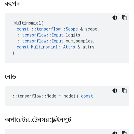
বহুপদ
Multinomial
(
const
::
tensorflow
::
Scope
&
scope
,
::
tensorflow
::
Input
logits
,
::
tensorflow
::
Input
num_samples
,
const
Multinomial
::
Attrs
&
attrs
)
নোড
::
tensorflow
::
Node
*
node
()
const
অপারেটর
::
টেনসরফ্লো
::
ইনপুট