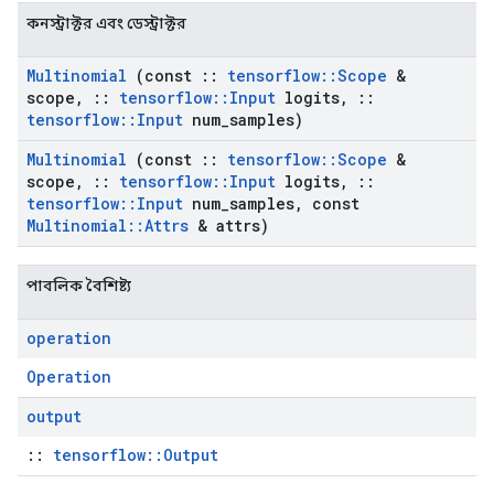
কনস্ট্রাক্টর এবং ডেস্ট্রাক্টর
Multinomial
(const
::
tensorflow
::
Scope
&
scope
,
::
tensorflow
::
Input
logits
,
::
tensorflow
::
Input
num
_
samples)
Multinomial
(const
::
tensorflow
::
Scope
&
scope
,
::
tensorflow
::
Input
logits
,
::
tensorflow
::
Input
num
_
samples
,
const
Multinomial
::
Attrs
& attrs)
পাবলিক বৈশিষ্ট্য
operation
Operation
output
::
tensorflow::Output