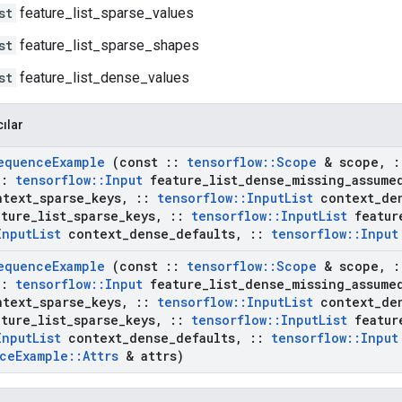
st
feature_list_sparse_values
st
feature_list_sparse_shapes
st
feature_list_dense_values
cılar
equence
Example
(const
::
tensorflow
::
Scope
& scope
,
:
::
tensorflow
::
Input
feature
_
list
_
dense
_
missing
_
assume
text
_
sparse
_
keys
,
::
tensorflow
::
Input
List
context
_
de
ture
_
list
_
sparse
_
keys
,
::
tensorflow
::
Input
List
featur
Input
List
context
_
dense
_
defaults
,
::
tensorflow
::
Input
equence
Example
(const
::
tensorflow
::
Scope
& scope
,
:
::
tensorflow
::
Input
feature
_
list
_
dense
_
missing
_
assume
text
_
sparse
_
keys
,
::
tensorflow
::
Input
List
context
_
de
ture
_
list
_
sparse
_
keys
,
::
tensorflow
::
Input
List
featur
Input
List
context
_
dense
_
defaults
,
::
tensorflow
::
Input
ce
Example
::
Attrs
& attrs)