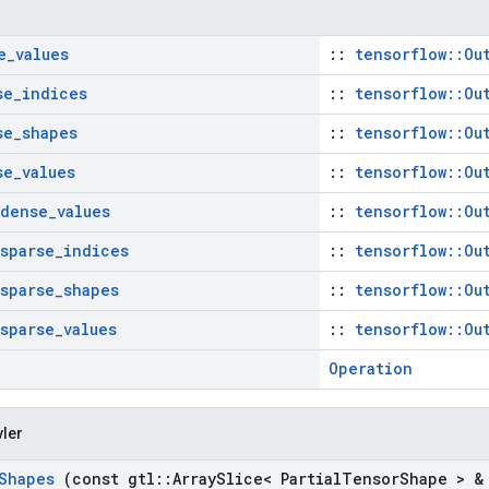
e
_
values
::
tensorflow::Ou
se
_
indices
::
tensorflow::Ou
se
_
shapes
::
tensorflow::Ou
se
_
values
::
tensorflow::Ou
dense
_
values
::
tensorflow::Ou
sparse
_
indices
::
tensorflow::Ou
sparse
_
shapes
::
tensorflow::Ou
sparse
_
values
::
tensorflow::Ou
Operation
vler
Shapes
(const gtl
::
Array
Slice< Partial
Tensor
Shape > &