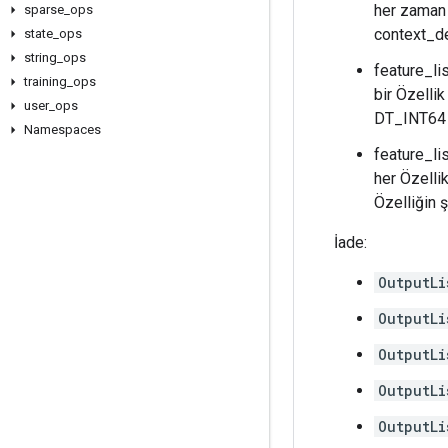
her zaman 
sparse
_
ops
context_de
state
_
ops
string
_
ops
feature_li
training
_
ops
bir Özellik
user
_
ops
DT_INT64 (
Namespaces
feature_li
her Özellik
Özelliğin 
İade:
OutputLi
OutputLi
OutputLi
OutputLi
OutputLi