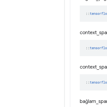
::
tensorfl
context
_
spa
::
tensorfl
context
_
spa
::
tensorfl
bağlam
_
spa