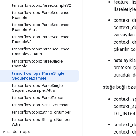
feature_li
tensorflow
::
ops
::
Parse
Example
V2
listeleriyl
tensorflow
::
ops
::
Parse
Sequence
Example
context_de
tensorflow
::
ops
::
Parse
Sequence
context_de
Example
::
Attrs
varsayılan
tensorflow
::
ops
::
Parse
Sequence
context_de
Example
V2
çıkarılır.
tensorflow
::
ops
::
Parse
Sequence
Example
V2
::
Attrs
hata ayıkla
tensorflow
::
ops
::
Parse
Single
Example
protokol iç
tensorflow
::
ops
::
Parse
Single
buradaki de
Sequence
Example
tensorflow
::
ops
::
Parse
Single
İsteğe bağlı özel
Sequence
Example
::
Attrs
tensorflow
::
ops
::
Parse
Tensor
context_sp
tensorflow
::
ops
::
Serialize
Tensor
context_sp
tensorflow
::
ops
::
String
To
Number
DT_INT64 (
tensorflow
::
ops
::
String
To
Number
::
context_de
Attrs
context_de
random
_
ops