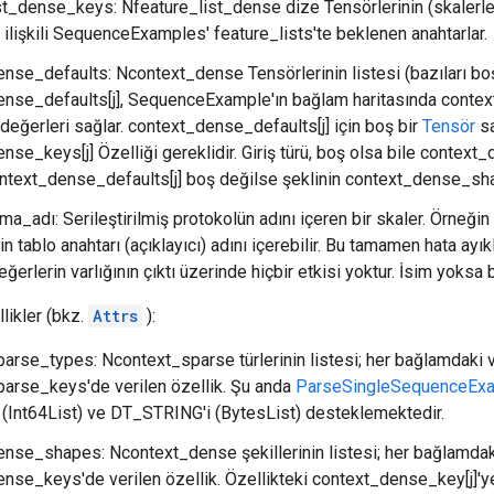
st_dense_keys: Nfeature_list_dense dize Tensörlerinin (skalerler
e ilişkili SequenceExamples' feature_lists'te beklenen anahtarlar.
nse_defaults: Ncontext_dense Tensörlerinin listesi (bazıları boş 
nse_defaults[j], SequenceExample'ın bağlam haritasında conte
 değerleri sağlar. context_dense_defaults[j] için boş bir
Tensör
sa
nse_keys[j] Özelliği gereklidir. Giriş türü, boş olsa bile contex
 context_dense_defaults[j] boş değilse şeklinin context_dense_sha
ma_adı: Serileştirilmiş protokolün adını içeren bir skaler. Örneğin 
in tablo anahtarı (açıklayıcı) adını içerebilir. Bu tamamen hata ayı
ğerlerin varlığının çıktı üzerinde hiçbir etkisi yoktur. İsim yoksa b
likler (bkz.
Attrs
):
arse_types: Ncontext_sparse türlerinin listesi; her bağlamdaki ver
arse_keys'de verilen özellik. Şu anda
ParseSingleSequenceExa
Int64List) ve DT_STRING'i (BytesList) desteklemektedir.
nse_shapes: Ncontext_dense şekillerinin listesi; her bağlamdaki 
nse_keys'de verilen özellik. Özellikteki context_dense_key[j]'ye 