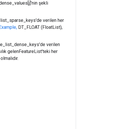
ense_values[j]'nin şekli
_list_sparse_keys'de verilen her
Example,
DT_FLOAT (FloatList),
ure_list_dense_keys'de verilen
şılık gelenFeatureList'teki her
olmalıdır.