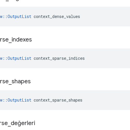
ow::OutputList
 context_dense_values
rse
_
indexes
ow::OutputList
 context_sparse_indices
rse
_
shapes
ow::OutputList
 context_sparse_shapes
rse
_
değerleri