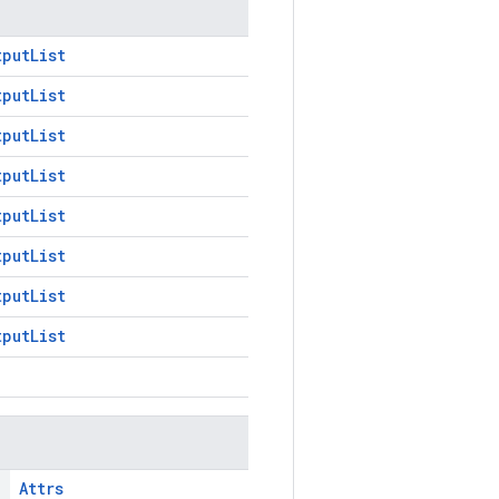
tputList
tputList
tputList
tputList
tputList
tputList
tputList
tputList
Attrs