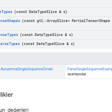
e
Types
(const Data
Type
Slice & x)
ense
Shapes
(const gtl
::
Array
Slice< Partial
Tensor
Shape
ense
Types
(const Data
Type
Slice & x)
parse
Types
(const Data
Type
Slice & x)
:: AyrıştırmaSingleSequenceÖrnek::
ParseSingleSequenceExam
ayarlayıcılar.
likler
un
_
değerleri