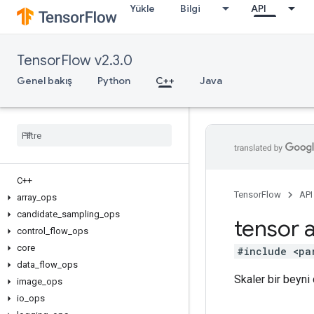
Yükle
Bilgi
API
TensorFlow v2.3.0
Genel bakış
Python
C++
Java
C++
TensorFlow
API
array
_
ops
candidate
_
sampling
_
ops
tensor a
control
_
flow
_
ops
core
#include <pa
data
_
flow
_
ops
Skaler bir beyni
image
_
ops
io
_
ops