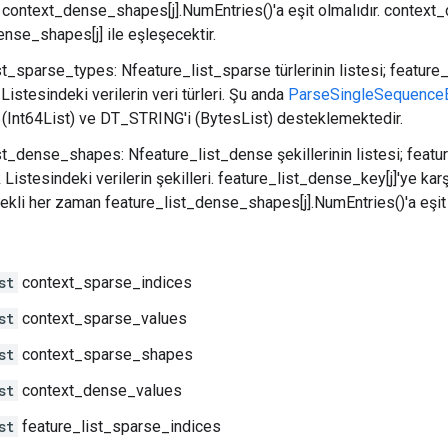
context_dense_shapes[j].NumEntries()'a eşit olmalıdır. context_d
nse_shapes[j] ile eşleşecektir.
st_sparse_types: Nfeature_list_sparse türlerinin listesi; feature
 Listesindeki verilerin veri türleri. Şu anda
ParseSingleSequence
Int64List) ve DT_STRING'i (BytesList) desteklemektedir.
st_dense_shapes: Nfeature_list_dense şekillerinin listesi; feat
 Listesindeki verilerin şekilleri. feature_list_dense_key[j]'ye kar
şekli her zaman feature_list_dense_shapes[j].NumEntries()'a eşit 
st
context_sparse_indices
st
context_sparse_values
st
context_sparse_shapes
st
context_dense_values
st
feature_list_sparse_indices