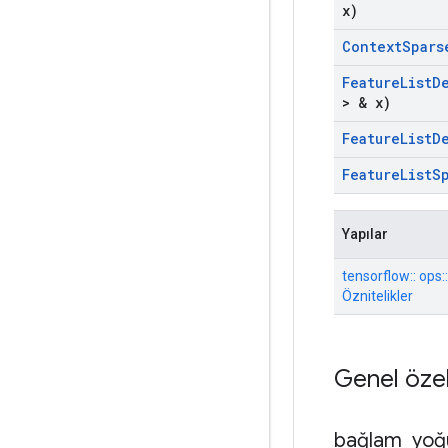
x)
Context
Spars
Feature
List
D
> & x)
Feature
List
D
Feature
List
S
Yapılar
tensorflow:: ops
Öznitelikler
Genel özel
bağlam
_
yoğ