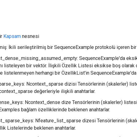
ir
Kapsam
nesnesi
lmiş: İkili serileştirilmiş bir SequenceExample protokolü içeren bir
ist_dense_missing_assumed_empty: SequenceExample'da eksik 
nı listeleyen bir vektör. İlişkili Özellik Listesi eksikse boş olarak 
e listelenmeyen herhangi bir ÖzellikList'in SequenceExample'da
arse_keys: Ncontext_sparse dizisi Tensörlerinin (skalerler) liste
ontext_sparse değerleriyle ilişkili anahtarlar.
nse_keys: Ncontext_dense dize Tensörlerinin (skalerler) listesi. 
amples bağlam özelliklerinde beklenen anahtarlar.
st_sparse_keys: Nfeature_list_sparse dizesi Tensörlerinin (skaler
ellik Listelerinde beklenen anahtarlar.