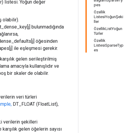
BağlamSparseTy
) listesi. Yoğun değer
pes
Özellik
ListesiYoğunŞeki
olabilir).
ller
xt_dense_key[j] bulunmadığında
ÖzellikListYoğun
ğlanırsa,
Türler
t_dense_defaults[j] öğesinden
Özellik
ListesiSparseTyp
pes[j] ile eşleşmesi gerekir.
es
karşılık gelen serileştirilmiş
klama amacıyla kullanışlıdır ve
oş bir skaler de olabilir.
ilerin veri türleri
mple,
DT_FLOAT (FloatList),
verilerin şekilleri
karşılık gelen öğelerin sayısı