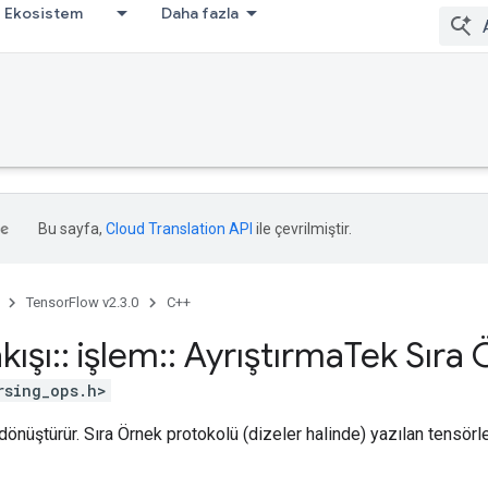
Ekosistem
Daha fazla
Bu sayfa,
Cloud Translation API
ile çevrilmiştir.
TensorFlow v2.3.0
C++
kışı
::
işlem
::
Ayrıştırma
Tek Sıra 
rsing_ops.h>
 dönüştürür. Sıra Örnek protokolü (dizeler halinde) yazılan tensörl