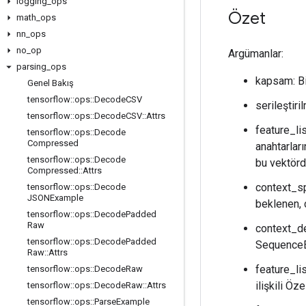
logging
_
ops
Özet
math
_
ops
nn
_
ops
no
_
op
Argümanlar:
parsing
_
ops
kapsam: B
Genel Bakış
tensorflow
::
ops
::
Decode
CSV
serileştiri
tensorflow
::
ops
::
Decode
CSV
::
Attrs
feature_l
tensorflow
::
ops
::
Decode
Compressed
anahtarları
tensorflow
::
ops
::
Decode
bu vektörd
Compressed
::
Attrs
context_sp
tensorflow
::
ops
::
Decode
JSONExample
beklenen, c
tensorflow
::
ops
::
Decode
Padded
Raw
context_de
tensorflow
::
ops
::
Decode
Padded
SequenceEx
Raw
::
Attrs
feature_li
tensorflow
::
ops
::
Decode
Raw
ilişkili Öz
tensorflow
::
ops
::
Decode
Raw
::
Attrs
tensorflow
::
ops
::
Parse
Example