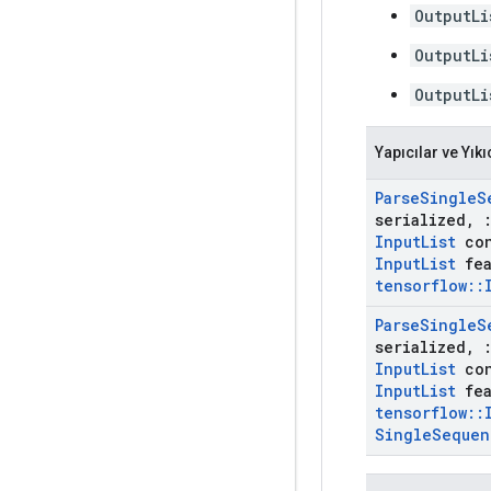
OutputLi
OutputLi
OutputLi
Yapıcılar ve Yıkı
Parse
Single
S
serialized
,
Input
List
con
Input
List
fea
tensorflow
::
Parse
Single
S
serialized
,
Input
List
con
Input
List
fea
tensorflow
::
Single
Sequen