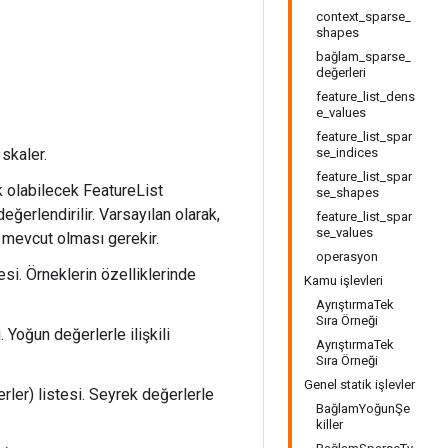
context_sparse_
shapes
bağlam_sparse_
değerleri
feature_list_dens
e_values
feature_list_spar
 skaler.
se_indices
feature_list_spar
olabilecek FeatureList
se_shapes
değerlendirilir. Varsayılan olarak,
feature_list_spar
se_values
 mevcut olması gerekir.
operasyon
si. Örneklerin özelliklerinde
Kamu işlevleri
AyrıştırmaTek
Sıra Örneği
Yoğun değerlerle ilişkili
AyrıştırmaTek
Sıra Örneği
Genel statik işlevler
ler) listesi. Seyrek değerlerle
BağlamYoğunŞe
killer