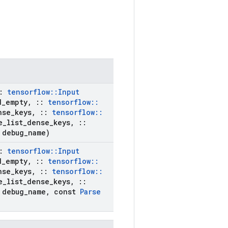
:
tensorflow
::
Input
d
_
empty
,
::
tensorflow
::
nse
_
keys
,
::
tensorflow
::
e
_
list
_
dense
_
keys
,
::
debug
_
name)
:
tensorflow
::
Input
d
_
empty
,
::
tensorflow
::
nse
_
keys
,
::
tensorflow
::
e
_
list
_
dense
_
keys
,
::
debug
_
name
,
const
Parse