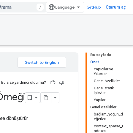
/
GitHub
Oturum aç
Bu sayfada
Özet
Yapıcılar ve
Yıkıcılar
Genel özellikler
Bu size yardımcı oldu mu?
Genel statik
işlevler
Örneği
Yapılar
Genel özellikler
bağlam_yoğun_d
ere dönüştürür.
eğerleri
context_sparse_i
ndexes