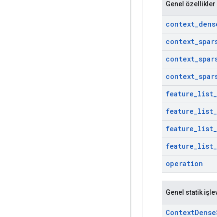
Genel özellikler
context
_
dens
context
_
spar
context
_
spar
context
_
spar
feature
_
list
_
feature
_
list
_
feature
_
list
_
feature
_
list
_
operation
Genel statik işle
Context
Dense