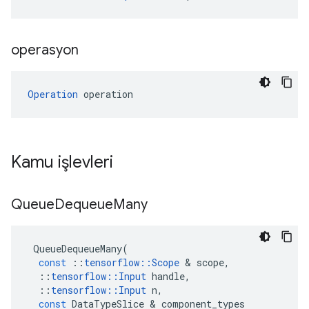
operasyon
Operation
 operation
Kamu işlevleri
Queue
Dequeue
Many
QueueDequeueMany
(
const
::
tensorflow
::
Scope
&
scope
,
::
tensorflow
::
Input
handle
,
::
tensorflow
::
Input
n
,
const
DataTypeSlice
&
component_types