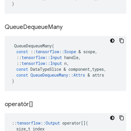
)
Queue
Dequeue
Many
QueueDequeueMany
(
const
::
tensorflow
::
Scope
&
scope
,
::
tensorflow
::
Input
handle
,
::
tensorflow
::
Input
n
,
const
DataTypeSlice
&
component_types
,
const
QueueDequeueMany
::
Attrs
&
attrs
)
operatör[]
::
tensorflow
::
Output
operator
[](
size_t
index