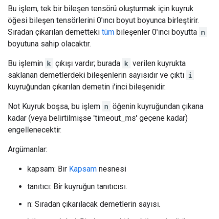
Bu işlem, tek bir bileşen tensörü oluşturmak için kuyruk
öğesi bileşen tensörlerini 0'ıncı boyut boyunca birleştirir.
Sıradan çıkarılan demetteki
tüm
bileşenler 0'ıncı boyutta
n
boyutuna sahip olacaktır.
Bu işlemin
k
çıkışı vardır; burada
k
verilen kuyrukta
saklanan demetlerdeki bileşenlerin sayısıdır ve çıktı
i
kuyruğundan çıkarılan demetin i'inci bileşenidir.
Not Kuyruk boşsa, bu işlem
n
öğenin kuyruğundan çıkana
kadar (veya belirtilmişse 'timeout_ms' geçene kadar)
engellenecektir.
Argümanlar:
kapsam: Bir
Kapsam
nesnesi
tanıtıcı: Bir kuyruğun tanıtıcısı.
n: Sıradan çıkarılacak demetlerin sayısı.