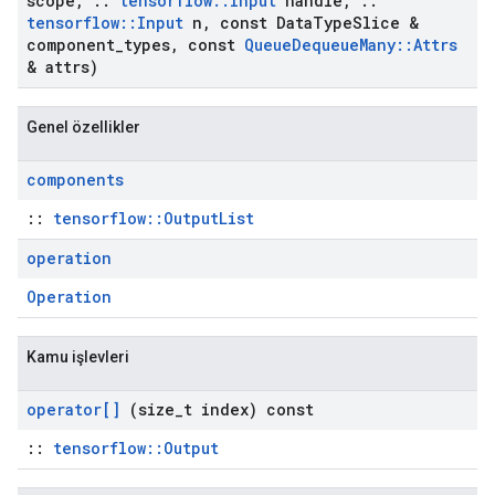
scope
,
::
tensorflow
::
Input
handle
,
::
tensorflow
::
Input
n
,
const Data
Type
Slice &
component
_
types
,
const
Queue
Dequeue
Many
::
Attrs
& attrs)
Genel özellikler
components
::
tensorflow::OutputList
operation
Operation
Kamu işlevleri
operator[]
(size
_
t index) const
::
tensorflow::Output