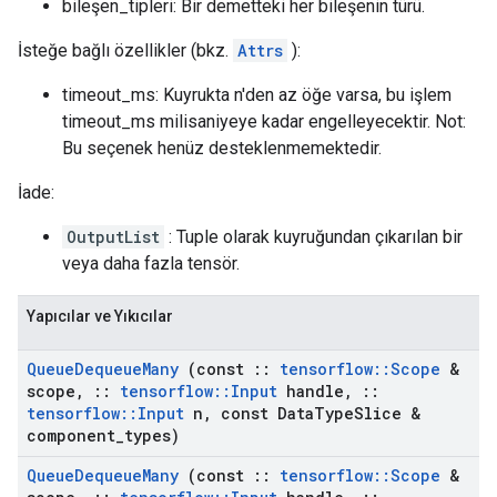
bileşen_tipleri: Bir demetteki her bileşenin türü.
İsteğe bağlı özellikler (bkz.
Attrs
):
timeout_ms: Kuyrukta n'den az öğe varsa, bu işlem
timeout_ms milisaniyeye kadar engelleyecektir. Not:
Bu seçenek henüz desteklenmemektedir.
İade:
OutputList
: Tuple olarak kuyruğundan çıkarılan bir
veya daha fazla tensör.
Yapıcılar ve Yıkıcılar
Queue
Dequeue
Many
(const
::
tensorflow
::
Scope
&
scope
,
::
tensorflow
::
Input
handle
,
::
tensorflow
::
Input
n
,
const Data
Type
Slice &
component
_
types)
Queue
Dequeue
Many
(const
::
tensorflow
::
Scope
&