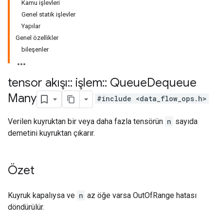
Kamu işlevleri
Genel statik işlevler
Yapılar
Genel özellikler
bileşenler
tensor akışı
::
işlem
::
Queue
Dequeue
Many
#include <data_flow_ops.h>
Verilen kuyruktan bir veya daha fazla tensörün
n
sayıda
demetini kuyruktan çıkarır.
Özet
Kuyruk kapalıysa ve
n
az öğe varsa OutOfRange hatası
döndürülür.