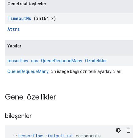
Genel statik işlevler
Timeout
Ms
(int64 x)
Attrs
Yapılar
tensorflow:: ops:: QueueDequeueMany:: Öznitelikler
QueueDequeueMany
için isteğe bağlı öznitelik ayarlayıcıları.
Genel özellikler
bileşenler
::
tensorflow::OutputList
 components