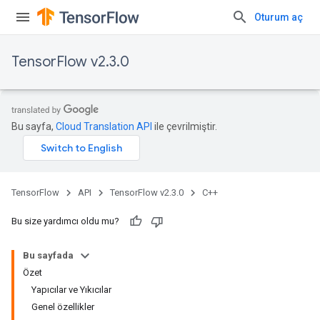
Oturum aç
TensorFlow v2.3.0
Bu sayfa,
Cloud Translation API
ile çevrilmiştir.
TensorFlow
API
TensorFlow v2.3.0
C++
Bu size yardımcı oldu mu?
Bu sayfada
Özet
Yapıcılar ve Yıkıcılar
Genel özellikler