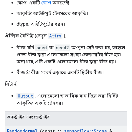
স্কোপ: একটি
স্কোপ
অবজেক্ট
আকৃতি: আউটপুট টেনসরের আকৃতি।
dtype: আউটপুটের ধরন।
ঐচ্ছিক বৈশিষ্ট্য (দেখুন
Attrs
):
বীজ: যদি
seed
বা
seed2
অ-শূন্য সেট করা হয়, তাহলে
প্রদত্ত বীজ দ্বারা এলোমেলো সংখ্যা জেনারেটর বীজ হয়।
অন্যথায়, এটি একটি এলোমেলো বীজ দ্বারা বীজ হয়।
বীজ 2: বীজ সংঘর্ষ এড়াতে একটি দ্বিতীয় বীজ।
রিটার্ন:
Output
: এলোমেলো স্বাভাবিক মান দিয়ে ভরা নির্দিষ্ট
আকৃতির একটি টেনসর।
কনস্ট্রাক্টর এবং ডেস্ট্রাক্টর
Random
Normal
(const
::
tensorflow
::
Scope
&