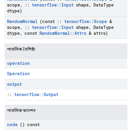
scope
,
::
tensorflow
::
Input
shape
,
Data
Type
dtype)
Random
Normal
(const
::
tensorflow
::
Scope
&
scope
,
::
tensorflow
::
Input
shape
,
Data
Type
dtype
,
const
Random
Normal
::
Attrs
& attrs)
পাবলিক বৈশিষ্ট্য
operation
Operation
output
::
tensorflow::Output
পাবলিক ফাংশন
node
() const