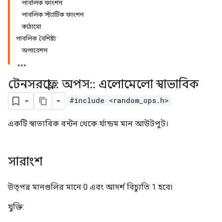
পাবলিক ফাংশন
পাবলিক স্ট্যাটিক ফাংশন
কাঠামো
পাবলিক বৈশিষ্ট্য
অপারেশন
টেনসরফ্লো
::
অপস
::
এলোমেলো স্বাভাবিক
#include <random_ops.h>
একটি স্বাভাবিক বন্টন থেকে র্যান্ডম মান আউটপুট।
সারাংশ
উত্পন্ন মানগুলির মানে 0 এবং আদর্শ বিচ্যুতি 1 হবে৷
যুক্তি: