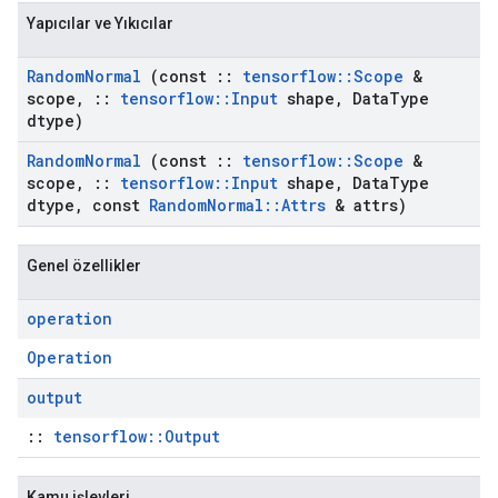
Yapıcılar ve Yıkıcılar
Random
Normal
(const
::
tensorflow
::
Scope
&
scope
,
::
tensorflow
::
Input
shape
,
Data
Type
dtype)
Random
Normal
(const
::
tensorflow
::
Scope
&
scope
,
::
tensorflow
::
Input
shape
,
Data
Type
dtype
,
const
Random
Normal
::
Attrs
& attrs)
Genel özellikler
operation
Operation
output
::
tensorflow::Output
Kamu işlevleri