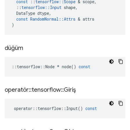
const
::
tensorflow
::
Scope
&
scope
,
::
tensorflow
::
Input
shape
,
DataType
dtype
,
const
RandomNormal
::
Attrs
&
attrs
)
düğüm
::
tensorflow
::
Node
*
node
()
const
operatör
::
tensorflow
::
Giriş
operator
::
tensorflow
::
Input
()
const