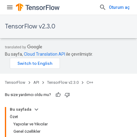
Oturum aç
TensorFlow v2.3.0
Bu sayfa,
Cloud Translation API
ile çevrilmiştir.
TensorFlow
API
TensorFlow v2.3.0
C++
Bu size yardımcı oldu mu?
Bu sayfada
Özet
Yapıcılar ve Yıkıcılar
Genel özellikler