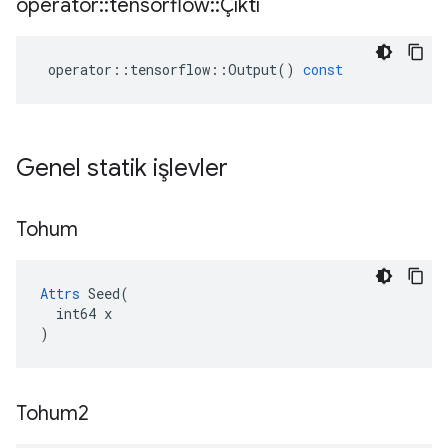
operatör
::
tensorflow
::
Çıktı
operator
::
tensorflow
::
Output
()
const
Genel statik işlevler
Tohum
Attrs
 Seed(

  int64 x

)
Tohum2