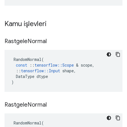
Kamu işlevleri
Rastgele
Normal
RandomNormal
(
const
::
tensorflow
::
Scope
&
scope
,
::
tensorflow
::
Input
shape
,
DataType
dtype
)
Rastgele
Normal
RandomNormal
(