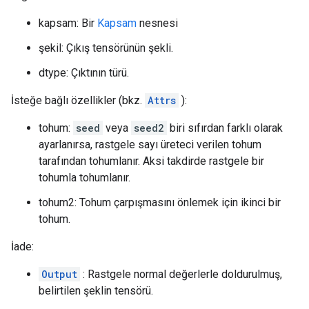
kapsam: Bir
Kapsam
nesnesi
şekil: Çıkış tensörünün şekli.
dtype: Çıktının türü.
İsteğe bağlı özellikler (bkz.
Attrs
):
tohum:
seed
veya
seed2
biri sıfırdan farklı olarak
ayarlanırsa, rastgele sayı üreteci verilen tohum
tarafından tohumlanır. Aksi takdirde rastgele bir
tohumla tohumlanır.
tohum2: Tohum çarpışmasını önlemek için ikinci bir
tohum.
İade:
Output
: Rastgele normal değerlerle doldurulmuş,
belirtilen şeklin tensörü.