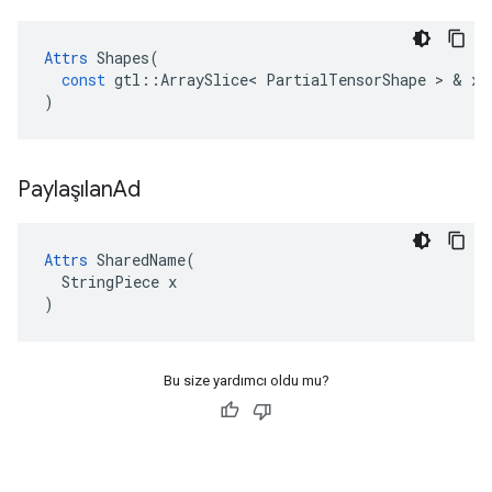
Attrs
Shapes
(
const
gtl
::
ArraySlice
<
PartialTensorShape
>
&
x
)
Paylaşılan
Ad
Attrs
 SharedName(

  StringPiece x

)
Bu size yardımcı oldu mu?