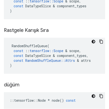
const
::
tensorflow
::
Scope
&
scope
,
const
DataTypeSlice
&
component_types
)
Rastgele Karışık Sıra
RandomShuffleQueue
(
const
::
tensorflow
::
Scope
&
scope
,
const
DataTypeSlice
&
component_types
,
const
RandomShuffleQueue
::
Attrs
&
attrs
)
düğüm
::
tensorflow
::
Node
*
node
()
const