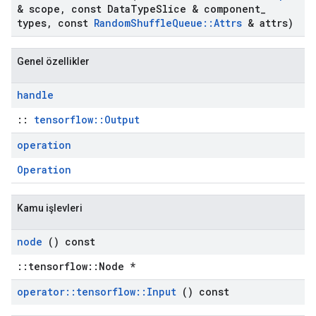
& scope
,
const Data
Type
Slice & component
_
types
,
const
Random
Shuffle
Queue
::
Attrs
& attrs)
Genel özellikler
handle
::
tensorflow::Output
operation
Operation
Kamu işlevleri
node
() const
::tensorflow::Node *
operator
::
tensorflow
::
Input
() const