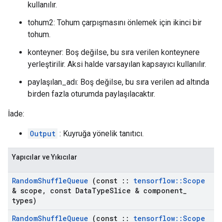
kullanılır.
tohum2: Tohum çarpışmasını önlemek için ikinci bir
tohum.
konteyner: Boş değilse, bu sıra verilen konteynere
yerleştirilir. Aksi halde varsayılan kapsayıcı kullanılır.
paylaşılan_adı: Boş değilse, bu sıra verilen ad altında
birden fazla oturumda paylaşılacaktır.
İade:
Output
: Kuyruğa yönelik tanıtıcı.
Yapıcılar ve Yıkıcılar
Random
Shuffle
Queue
(const
::
tensorflow
::
Scope
& scope
,
const Data
Type
Slice & component
_
types)
Random
Shuffle
Queue
(const
::
tensorflow
::
Scope