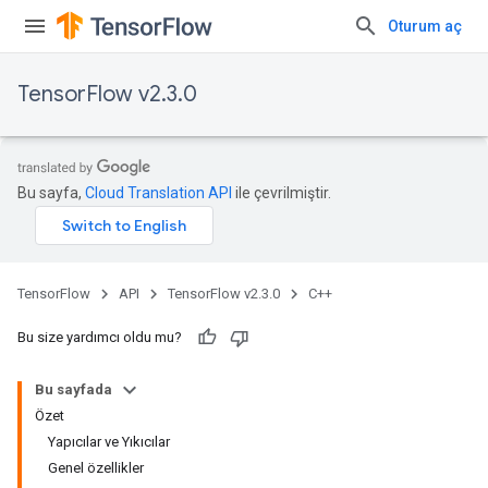
Oturum aç
TensorFlow v2.3.0
Bu sayfa,
Cloud Translation API
ile çevrilmiştir.
TensorFlow
API
TensorFlow v2.3.0
C++
Bu size yardımcı oldu mu?
Bu sayfada
Özet
Yapıcılar ve Yıkıcılar
Genel özellikler