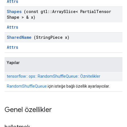
Attrs
Shapes
(const gtl
::
Array
Slice< Partial
Tensor
Shape > & x)
Attrs
Shared
Name
(String
Piece x)
Attrs
Yapılar
tensorflow:: ops:: RandomShuffleQueue:: Öznitelikler
RandomShuffleQueue
için isteğe bağlı özellik ayarlayıcılar.
Genel özellikler