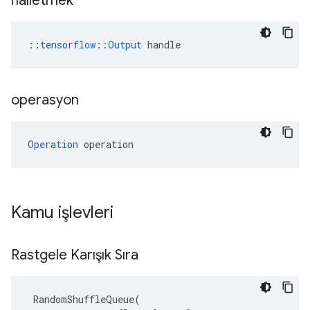
halletmek
::
tensorflow::Output
 handle
operasyon
Operation
 operation
Kamu işlevleri
Rastgele Karışık Sıra
RandomShuffleQueue
(