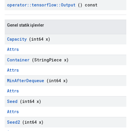
operator
::
tensorflow
::
Output
() const
Genel statik işlevler
Capacity
(int64 x)
Attrs
Container
(String
Piece x)
Attrs
Min
After
Dequeue
(int64 x)
Attrs
Seed
(int64 x)
Attrs
Seed2
(int64 x)