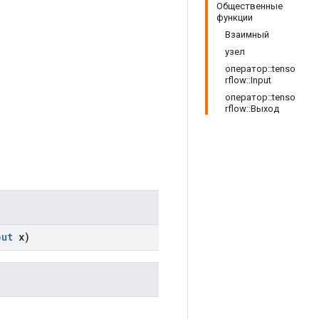
Общественные
функции
Взаимный
узел
оператор::tenso
rflow::Input
оператор::tenso
rflow::Выход
put
x)