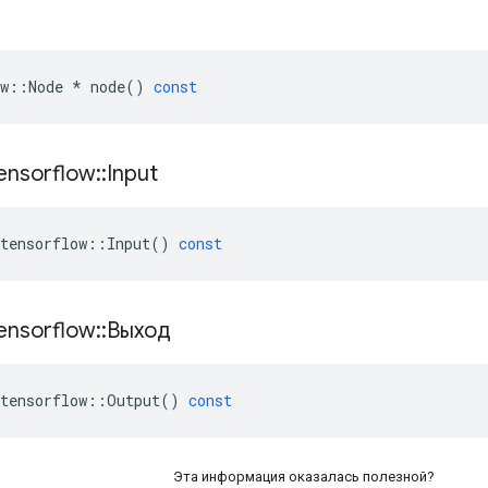
w
::
Node
*
node
()
const
ensorflow
::
Input
tensorflow
::
Input
()
const
ensorflow
::
Выход
tensorflow
::
Output
()
const
Эта информация оказалась полезной?