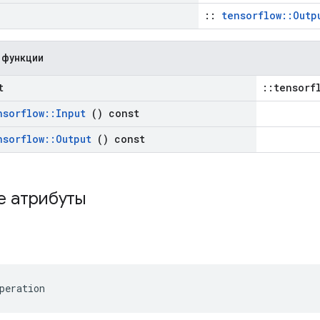
::
tensorflow::Outp
 функции
t
::tensorf
nsorflow
::
Input
() const
nsorflow
::
Output
() const
е атрибуты
peration