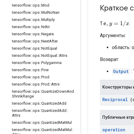
tensorflow
::
ops
::
Mod
Краткое 
tensorflow
::
ops
::
Mul
No
Nan
tensorflow
::
ops
::
Multiply
y
=
1
/
x
Т.е.,
.
tensorflow
::
ops
::
Ndtri
tensorflow
::
ops
::
Negate
Аргументы:
tensorflow
::
ops
::
Next
After
область: 
tensorflow
::
ops
::
Not
Equal
tensorflow
::
ops
::
Not
Equal
::
Attrs
Возврат:
tensorflow
::
ops
::
Polygamma
tensorflow
::
ops
::
Pow
Output
: 
tensorflow
::
ops
::
Prod
tensorflow
::
ops
::
Prod
::
Attrs
Конструкторы 
tensorflow
::
ops
::
Quantize
Down
And
Shrink
Range
Reciprocal
(
tensorflow
::
ops
::
Quantized
Add
tensorflow
::
ops
::
Quantized
Add
::
Attrs
Публичные атр
tensorflow
::
ops
::
Quantized
Mat
Mul
operation
tensorflow
::
ops
::
Quantized
Mat
Mul
::