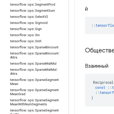
tensorflow
::
ops
::
Segment
Prod
й
tensorflow
::
ops
::
Segment
Sum
tensorflow
::
ops
::
Select
V2
tensorflow
::
ops
::
Sigmoid
::
tensorfl
tensorflow
::
ops
::
Sign
tensorflow
::
ops
::
Sin
tensorflow
::
ops
::
Sinh
tensorflow
::
ops
::
Sparse
Bincount
Обществе
tensorflow
::
ops
::
Sparse
Bincount
::
Attrs
tensorflow
::
ops
::
Sparse
Mat
Mul
Взаимный
tensorflow
::
ops
::
Sparse
Mat
Mul
::
Attrs
tensorflow
::
ops
::
Sparse
Segment
Reciprocal
Mean
const
::
t
tensorflow
::
ops
::
Sparse
Segment
::
tensorf
Mean
Grad
)
tensorflow
::
ops
::
Sparse
Segment
Mean
With
Num
Segments
tensorflow
::
ops
::
Sparse
Segment