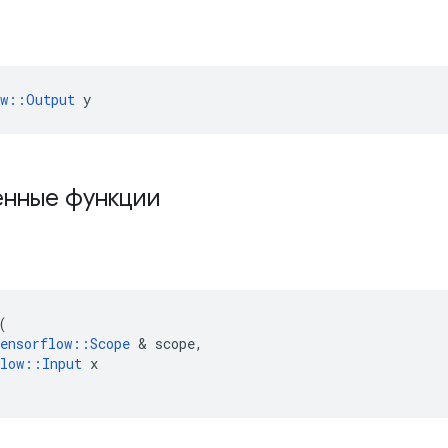
ow::Output
 y
нные функции
(
ensorflow
::
Scope
&
scope
,
low
::
Input
x