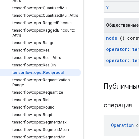
Attrs
y
tensorflow
::
ops
::
Quantized
Mul
tensorflow
::
ops
::
Quantized
Mul
::
Attrs
tensorflow
::
ops
::
Ragged
Bincount
Общественные
tensorflow
::
ops
::
Ragged
Bincount
::
Attrs
node
() cons
tensorflow
::
ops
::
Range
operator
::
te
tensorflow
::
ops
::
Real
tensorflow
::
ops
::
Real
::
Attrs
operator
::
te
tensorflow
::
ops
::
Real
Div
tensorflow
::
ops
::
Reciprocal
tensorflow
::
ops
::
Requantization
Публичны
Range
tensorflow
::
ops
::
Requantize
tensorflow
::
ops
::
Rint
операция
tensorflow
::
ops
::
Round
tensorflow
::
ops
::
Rsqrt
tensorflow
::
ops
::
Segment
Max
Operation
 o
tensorflow
::
ops
::
Segment
Mean
tensorflow
::
ops
::
Segment
Min