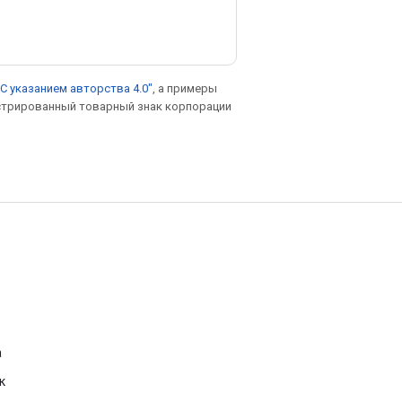
С указанием авторства 4.0"
, а примеры
гистрированный товарный знак корпорации
а
к