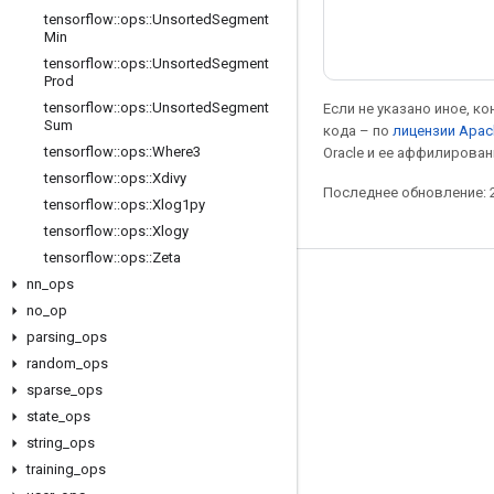
tensorflow
::
ops
::
Unsorted
Segment
Min
tensorflow
::
ops
::
Unsorted
Segment
Prod
tensorflow
::
ops
::
Unsorted
Segment
Если не указано иное, к
Sum
кода – по
лицензии Apac
tensorflow
::
ops
::
Where3
Oracle и ее аффилирован
tensorflow
::
ops
::
Xdivy
Последнее обновление: 2
tensorflow
::
ops
::
Xlog1py
tensorflow
::
ops
::
Xlogy
tensorflow
::
ops
::
Zeta
nn
_
ops
Мы в социальных сетях
no
_
op
Блог
parsing
_
ops
Форум
random
_
ops
sparse
_
ops
GitHub
state
_
ops
Twitter
string
_
ops
YouTube
training
_
ops