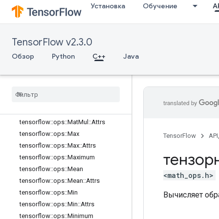
tensorflow::ops::IsNan
Установка
Обучение
AP
tensorflow::ops::Less
tensorflow::ops::LessEqual
TensorFlow v2.3.0
tensorflow::ops::Lgamma
tensorflow::ops::Log
Обзор
Python
C++
Java
tensorflow::ops::Log1p
tensorflow
::
ops
::
Logical
And
tensorflow
::
ops
::
Logical
Not
tensorflow
::
ops
::
Logical
Or
tensorflow
::
ops
::
Mat
Mul
tensorflow
::
ops
::
Mat
Mul
::
Attrs
tensorflow
::
ops
::
Max
TensorFlow
API
tensorflow
::
ops
::
Max
::
Attrs
тензор
tensorflow
::
ops
::
Maximum
tensorflow
::
ops
::
Mean
<math_ops.h>
tensorflow
::
ops
::
Mean
::
Attrs
tensorflow
::
ops
::
Min
Вычисляет обр
tensorflow
::
ops
::
Min
::
Attrs
tensorflow
::
ops
::
Minimum