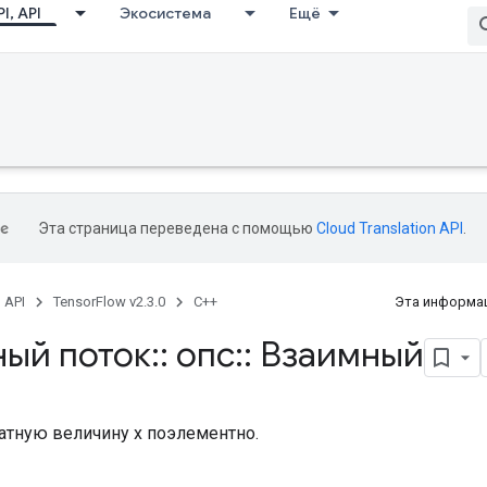
I, API
Экосистема
Ещё
Эта страница переведена с помощью
Cloud Translation API
.
, API
TensorFlow v2.3.0
C++
Эта информац
ный поток
::
опс
::
Взаимный
атную величину x поэлементно.