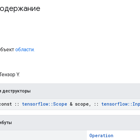
содержание
объект
области.
Тензор Y.
и деструкторы
const
::
tensorflow
::
Scope
& scope
,
::
tensorflow
::
In
ибуты
Operation