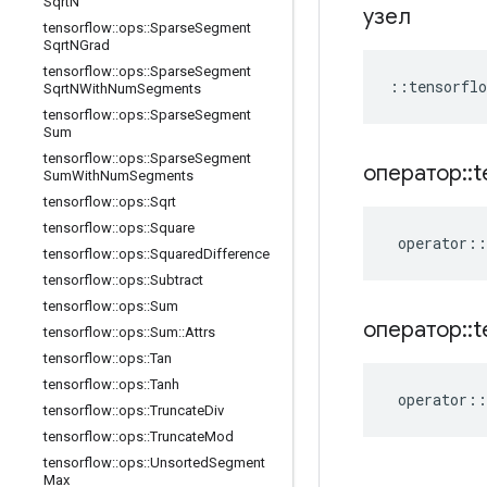
Sqrt
N
узел
tensorflow
::
ops
::
Sparse
Segment
Sqrt
NGrad
tensorflow
::
ops
::
Sparse
Segment
::
tensorflo
Sqrt
NWith
Num
Segments
tensorflow
::
ops
::
Sparse
Segment
Sum
tensorflow
::
ops
::
Sparse
Segment
оператор
::
t
Sum
With
Num
Segments
tensorflow
::
ops
::
Sqrt
tensorflow
::
ops
::
Square
operator
::
tensorflow
::
ops
::
Squared
Difference
tensorflow
::
ops
::
Subtract
tensorflow
::
ops
::
Sum
оператор
::
t
tensorflow
::
ops
::
Sum
::
Attrs
tensorflow
::
ops
::
Tan
tensorflow
::
ops
::
Tanh
operator
::
tensorflow
::
ops
::
Truncate
Div
tensorflow
::
ops
::
Truncate
Mod
tensorflow
::
ops
::
Unsorted
Segment
Max