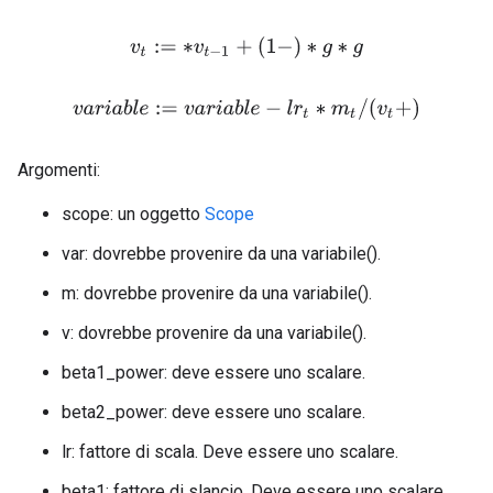
v
t
:=
∗
v
t
−
1
+
(
1
−
)
∗
g
∗
g
v
a
r
i
a
b
l
e
:=
v
a
r
i
a
b
l
e
−
l
r
t
∗
m
t
/
(
v
t
+
)
Argomenti:
scope: un oggetto
Scope
var: dovrebbe provenire da una variabile().
m: dovrebbe provenire da una variabile().
v: dovrebbe provenire da una variabile().
beta1_power: deve essere uno scalare.
beta2_power: deve essere uno scalare.
lr: fattore di scala. Deve essere uno scalare.
beta1: fattore di slancio. Deve essere uno scalare.