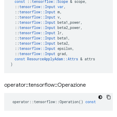
const
::
tensorflow
::
Scope
&
scope
,
::
tensorflow
::
Input
var
,
::
tensorflow
::
Input
m
,
::
tensorflow
::
Input
v
,
::
tensorflow
::
Input
beta1_power
,
::
tensorflow
::
Input
beta2_power
,
::
tensorflow
::
Input
lr
,
::
tensorflow
::
Input
beta1
,
::
tensorflow
::
Input
beta2
,
::
tensorflow
::
Input
epsilon
,
::
tensorflow
::
Input
grad
,
const
ResourceApplyAdam
::
Attrs
&
attrs
)
operator
::
tensorflow
::
Operazione
operator
::
tensorflow
::
Operation
()
const