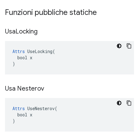
Funzioni pubbliche statiche
Usa
Locking
Attrs
 UseLocking(

  bool x

)
Usa Nesterov
Attrs
 UseNesterov(

  bool x

)