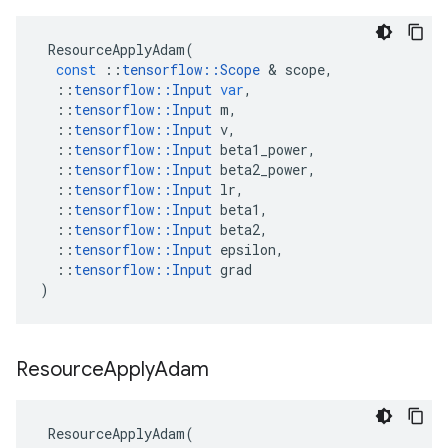
ResourceApplyAdam
(
const
::
tensorflow
::
Scope
&
scope
,
::
tensorflow
::
Input
var
,
::
tensorflow
::
Input
m
,
::
tensorflow
::
Input
v
,
::
tensorflow
::
Input
beta1_power
,
::
tensorflow
::
Input
beta2_power
,
::
tensorflow
::
Input
lr
,
::
tensorflow
::
Input
beta1
,
::
tensorflow
::
Input
beta2
,
::
tensorflow
::
Input
epsilon
,
::
tensorflow
::
Input
grad
)
Resource
Apply
Adam
ResourceApplyAdam
(