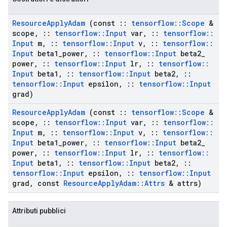
Resource
Apply
Adam
(const
::
tensorflow
::
Scope
&
scope
,
::
tensorflow
::
Input
var
,
::
tensorflow
::
Input
m
,
::
tensorflow
::
Input
v
,
::
tensorflow
::
Input
beta1
_
power
,
::
tensorflow
::
Input
beta2
_
power
,
::
tensorflow
::
Input
lr
,
::
tensorflow
::
Input
beta1
,
::
tensorflow
::
Input
beta2
,
::
tensorflow
::
Input
epsilon
,
::
tensorflow
::
Input
grad)
Resource
Apply
Adam
(const
::
tensorflow
::
Scope
&
scope
,
::
tensorflow
::
Input
var
,
::
tensorflow
::
Input
m
,
::
tensorflow
::
Input
v
,
::
tensorflow
::
Input
beta1
_
power
,
::
tensorflow
::
Input
beta2
_
power
,
::
tensorflow
::
Input
lr
,
::
tensorflow
::
Input
beta1
,
::
tensorflow
::
Input
beta2
,
::
tensorflow
::
Input
epsilon
,
::
tensorflow
::
Input
grad
,
const
Resource
Apply
Adam
::
Attrs
& attrs)
Attributi pubblici