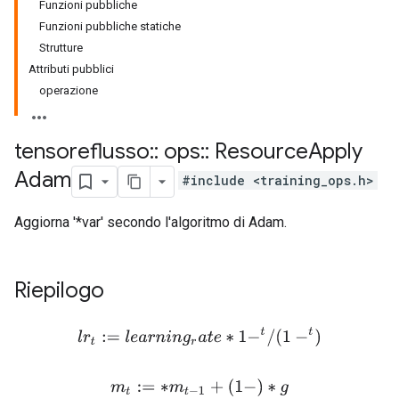
Funzioni pubbliche
Funzioni pubbliche statiche
Strutture
Attributi pubblici
operazione
tensoreflusso
::
ops
::
Resource
Apply
Adam
#include <training_ops.h>
Aggiorna '*var' secondo l'algoritmo di Adam.
Riepilogo
l
r
t
:=
l
e
a
r
n
i
n
g
r
a
t
e
∗
1
−
t
/
(
1
−
t
)
m
t
:=
∗
m
t
−
1
+
(
1
−
)
∗
g