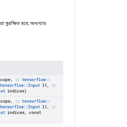
 সুরক্ষিত হবে; অন্যথায়
cope
,
::
tensorflow
::
tensorflow
::
Input
l1
,
::
put
indices)
cope
,
::
tensorflow
::
tensorflow
::
Input
l1
,
::
put
indices
,
const