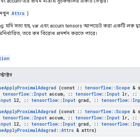
এবং accum-এর প্রথম মাত্রায় সূচকগুলির একটি ভেক্টর।
(দেখুন
Attrs
):
g: যদি সত্য হয়, var এবং accum tensors আপডেট করা একটি লক দ্বারা
ির্ধারিত, তবে কম বিরোধ প্রদর্শন করতে পারে।
tion
ট্রাক্টর
se
Apply
Proximal
Adagrad
(const
::
tensorflow
::
Scope
& s
tensorflow
::
Input
accum
,
::
tensorflow
::
Input
lr
,
::
Input
l2
,
::
tensorflow
::
Input
grad
,
::
tensorflow
::
In
se
Apply
Proximal
Adagrad
(const
::
tensorflow
::
Scope
& s
tensorflow
::
Input
accum
,
::
tensorflow
::
Input
lr
,
::
Input
l2
,
::
tensorflow
::
Input
grad
,
::
tensorflow
::
In
se
Apply
Proximal
Adagrad
::
Attrs
& attrs)