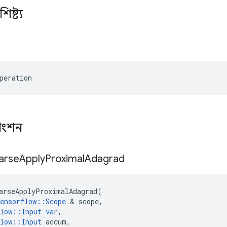
িষ্ট্য
peration
াংশন
arse
Apply
Proximal
Adagrad
arseApplyProximalAdagrad
(
ensorflow
::
Scope
&
scope
,
low
::
Input
var
,
low
::
Input
accum
,