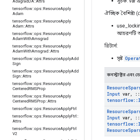
সূচক: var 
Adagrad
DA
::
Attrs
tensorflow
::
ops
::
Resource
Apply
ঐচ্ছিক বৈশিষ্ট্য 
Adam
tensorflow
::
ops
::
Resource
Apply
use_lockin
Adam
::
Attrs
আচরণটি অন
tensorflow
::
ops
::
Resource
Apply
Adam
With
Amsgrad
রিটার্ন:
tensorflow
::
ops
::
Resource
Apply
Adam
With
Amsgrad
::
Attrs
সৃষ্ট
Opera
tensorflow
::
ops
::
Resource
Apply
Add
Sign
tensorflow
::
ops
::
Resource
Apply
Add
কনস্ট্রাক্টর এবং ডেস্
Sign
::
Attrs
tensorflow
::
ops
::
Resource
Apply
Resource
Spar
Centered
RMSProp
Input
var
,
::
tensorflow
::
ops
::
Resource
Apply
tensorflow
::
Centered
RMSProp
::
Attrs
tensorflow
::
ops
::
Resource
Apply
Ftrl
Resource
Spar
tensorflow
::
ops
::
Resource
Apply
Ftrl
::
Input
var
,
::
Attrs
tensorflow
::
tensorflow
::
ops
::
Resource
Apply
Ftrl
Resource
Spar
V2