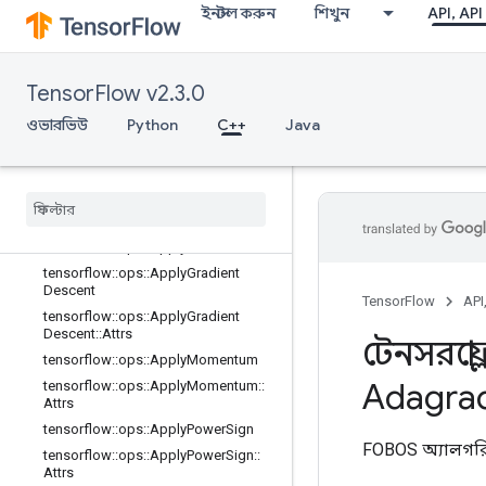
ইনস্টল করুন
শিখুন
API, API
tensorflow::ops::ApplyAddSign
tensorflow::ops::ApplyAddSign::Attr
s
tensorflow::ops::ApplyCenteredRMS
TensorFlow v2.3.0
Prop
ওভারভিউ
Python
C++
Java
tensorflow::ops::ApplyCenteredRMS
Prop::Attrs
tensorflow
::
ops
::
Apply
Ftrl
tensorflow
::
ops
::
Apply
Ftrl
::
Attrs
tensorflow
::
ops
::
Apply
Ftrl
V2
tensorflow
::
ops
::
Apply
Ftrl
V2
::
Attrs
tensorflow
::
ops
::
Apply
Gradient
Descent
TensorFlow
API
tensorflow
::
ops
::
Apply
Gradient
Descent
::
Attrs
টেনসরফ্লো
tensorflow
::
ops
::
Apply
Momentum
Adagra
tensorflow
::
ops
::
Apply
Momentum
::
Attrs
tensorflow
::
ops
::
Apply
Power
Sign
FOBOS অ্যালগরিদ
tensorflow
::
ops
::
Apply
Power
Sign
::
Attrs