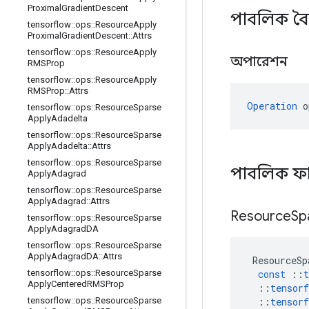
Proximal
Gradient
Descent
পাবলিক বৈশ
tensorflow
::
ops
::
Resource
Apply
Proximal
Gradient
Descent
::
Attrs
tensorflow
::
ops
::
Resource
Apply
অপারেশন
RMSProp
tensorflow
::
ops
::
Resource
Apply
RMSProp
::
Attrs
Operation
 o
tensorflow
::
ops
::
Resource
Sparse
Apply
Adadelta
tensorflow
::
ops
::
Resource
Sparse
Apply
Adadelta
::
Attrs
tensorflow
::
ops
::
Resource
Sparse
পাবলিক ফ
Apply
Adagrad
tensorflow
::
ops
::
Resource
Sparse
Apply
Adagrad
::
Attrs
Resource
Sp
tensorflow
::
ops
::
Resource
Sparse
Apply
Adagrad
DA
tensorflow
::
ops
::
Resource
Sparse
Apply
Adagrad
DA
::
Attrs
ResourceSp
const
::
t
tensorflow
::
ops
::
Resource
Sparse
Apply
Centered
RMSProp
::
tensorf
::
tensorf
tensorflow
::
ops
::
Resource
Sparse