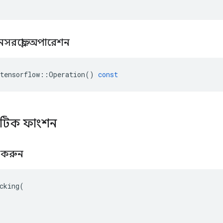
নসরফ্লো
::
অপারেশন
tensorflow
::
Operation
()
const
্যাটিক ফাংশন
র করুন
cking(
