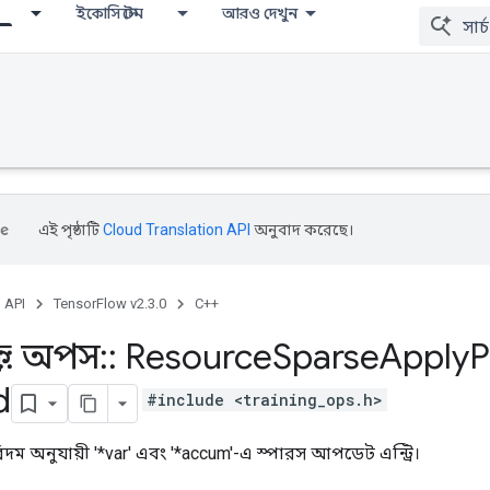
ইকোসিস্টেম
আরও দেখুন
এই পৃষ্ঠাটি
Cloud Translation API
অনুবাদ করেছে।
, API
TensorFlow v2.3.0
C++
::
অপস
::
Resource
Sparse
Apply
P
d
#include <training_ops.h>
ম অনুযায়ী '*var' এবং '*accum'-এ স্পারস আপডেট এন্ট্রি।