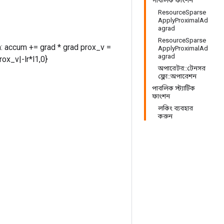
পাবলিক ফাংশন
ResourceSparse
ApplyProximalAd
agrad
ResourceSparse
 accum += grad * grad prox_v =
ApplyProximalAd
agrad
rox_v|-lr*l1,0}
অপারেটর::টেনসর
ফ্লো::অপারেশন
পাবলিক স্ট্যাটিক
ফাংশন
লকিং ব্যবহার
করুন