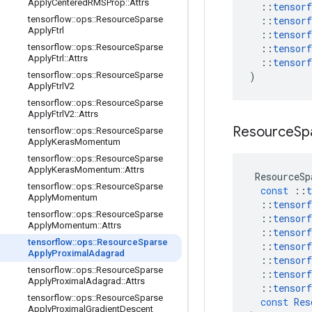
Apply
Centered
RMSProp
::
Attrs
::
tensorf
::
tensorf
tensorflow
::
ops
::
Resource
Sparse
Apply
Ftrl
::
tensorf
::
tensorf
tensorflow
::
ops
::
Resource
Sparse
Apply
Ftrl
::
Attrs
::
tensorf
)
tensorflow
::
ops
::
Resource
Sparse
Apply
Ftrl
V2
tensorflow
::
ops
::
Resource
Sparse
Apply
Ftrl
V2
::
Attrs
Resource
Sp
tensorflow
::
ops
::
Resource
Sparse
Apply
Keras
Momentum
tensorflow
::
ops
::
Resource
Sparse
Apply
Keras
Momentum
::
Attrs
ResourceSp
tensorflow
::
ops
::
Resource
Sparse
const
::
t
Apply
Momentum
::
tensorf
tensorflow
::
ops
::
Resource
Sparse
::
tensorf
Apply
Momentum
::
Attrs
::
tensorf
tensorflow
::
ops
::
Resource
Sparse
::
tensorf
Apply
Proximal
Adagrad
::
tensorf
tensorflow
::
ops
::
Resource
Sparse
::
tensorf
Apply
Proximal
Adagrad
::
Attrs
::
tensorf
tensorflow
::
ops
::
Resource
Sparse
const
Res
Apply
Proximal
Gradient
Descent