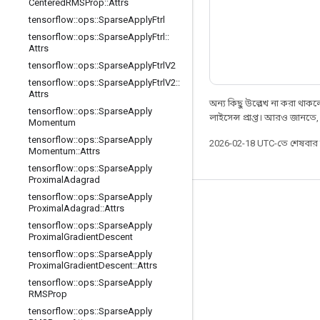
Centered
RMSProp
::
Attrs
tensorflow
::
ops
::
Sparse
Apply
Ftrl
tensorflow
::
ops
::
Sparse
Apply
Ftrl
::
Attrs
tensorflow
::
ops
::
Sparse
Apply
Ftrl
V2
tensorflow
::
ops
::
Sparse
Apply
Ftrl
V2
::
Attrs
অন্য কিছু উল্লেখ না করা থাকলে,
tensorflow
::
ops
::
Sparse
Apply
লাইসেন্স প্রাপ্ত। আরও জানতে
Momentum
tensorflow
::
ops
::
Sparse
Apply
2026-02-18 UTC-তে শেষবা
Momentum
::
Attrs
tensorflow
::
ops
::
Sparse
Apply
Proximal
Adagrad
tensorflow
::
ops
::
Sparse
Apply
সবসময় যুক্ত থাকুন
Proximal
Adagrad
::
Attrs
tensorflow
::
ops
::
Sparse
Apply
ব্লগ
Proximal
Gradient
Descent
ফোরাম
tensorflow
::
ops
::
Sparse
Apply
Proximal
Gradient
Descent
::
Attrs
GitHub
tensorflow
::
ops
::
Sparse
Apply
RMSProp
Twitter
tensorflow
::
ops
::
Sparse
Apply