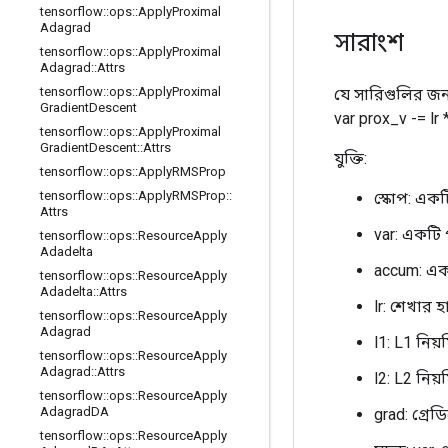
tensorflow
::
ops
::
Apply
Proximal
Adagrad
সারাংশ
tensorflow
::
ops
::
Apply
Proximal
Adagrad
::
Attrs
tensorflow
::
ops
::
Apply
Proximal
যে সারিগুলির জন
Gradient
Descent
var prox_v -= lr 
tensorflow
::
ops
::
Apply
Proximal
Gradient
Descent
::
Attrs
যুক্তি:
tensorflow
::
ops
::
Apply
RMSProp
tensorflow
::
ops
::
Apply
RMSProp
::
স্কোপ: এক
Attrs
var: একটি 
tensorflow
::
ops
::
Resource
Apply
Adadelta
accum: এক
tensorflow
::
ops
::
Resource
Apply
Adadelta
::
Attrs
lr: শেখার 
tensorflow
::
ops
::
Resource
Apply
Adagrad
l1: L1 নিয
tensorflow
::
ops
::
Resource
Apply
Adagrad
::
Attrs
l2: L2 নিয
tensorflow
::
ops
::
Resource
Apply
Adagrad
DA
grad: গ্রেডি
tensorflow
::
ops
::
Resource
Apply