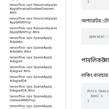
)
tensorflow
::
ops
::
Resource
Sparse
Apply
Proximal
Gradient
Descent
::
Attrs
tensorflow
::
ops
::
Resource
Sparse
অপারেটর
::
টে
Apply
RMSProp
tensorflow
::
ops
::
Resource
Sparse
Apply
RMSProp
::
Attrs
operator
::
tensorflow
::
ops
::
Sparse
Apply
Adadelta
tensorflow
::
ops
::
Sparse
Apply
Adadelta
::
Attrs
tensorflow
::
ops
::
Sparse
Apply
পাবলিক স্ট
Adagrad
tensorflow
::
ops
::
Sparse
Apply
Adagrad
::
Attrs
লকিং ব্যবহা
tensorflow
::
ops
::
Sparse
Apply
Adagrad
DA
tensorflow
::
ops
::
Sparse
Apply
Attrs
 UseLo
Adagrad
DA
::
Attrs
  bool x

tensorflow
::
ops
::
Sparse
Apply
)
Centered
RMSProp
tensorflow
::
ops
::
Sparse
Apply