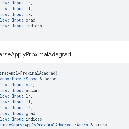
low
::
Input
lr
,
low
::
Input
l1
,
low
::
Input
l2
,
low
::
Input
grad
,
low
::
Input
indices
arse
Apply
Proximal
Adagrad
arseApplyProximalAdagrad
(
ensorflow
::
Scope
&
scope
,
low
::
Input
var
,
low
::
Input
accum
,
low
::
Input
lr
,
low
::
Input
l1
,
low
::
Input
l2
,
low
::
Input
grad
,
low
::
Input
indices
,
ourceSparseApplyProximalAdagrad
::
Attrs
&
attrs