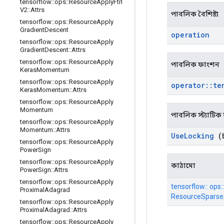
tensorflow
::
ops
::
Resource
Apply
Ftrl
V2
::
Attrs
পাবলিক বৈশিষ্ট্য
tensorflow
::
ops
::
Resource
Apply
Gradient
Descent
operation
tensorflow
::
ops
::
Resource
Apply
Gradient
Descent
::
Attrs
tensorflow
::
ops
::
Resource
Apply
পাবলিক ফাংশন
Keras
Momentum
tensorflow
::
ops
::
Resource
Apply
operator
::
te
Keras
Momentum
::
Attrs
tensorflow
::
ops
::
Resource
Apply
Momentum
পাবলিক স্ট্যাটি
tensorflow
::
ops
::
Resource
Apply
Momentum
::
Attrs
Use
Locking
(b
tensorflow
::
ops
::
Resource
Apply
Power
Sign
tensorflow
::
ops
::
Resource
Apply
কাঠামো
Power
Sign
::
Attrs
tensorflow
::
ops
::
Resource
Apply
tensorflow:: ops::
Proximal
Adagrad
ResourceSparseA
tensorflow
::
ops
::
Resource
Apply
Proximal
Adagrad
::
Attrs
tensorflow
::
ops
::
Resource
Apply