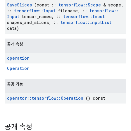
Save
Slices
(const
::
tensorflow
::
Scope
& scope
,
::
tensorflow
::
Input
filename
,
::
tensorflow
::
Input
tensor
_
names
,
::
tensorflow
::
Input
shapes
_
and
_
slices
,
::
tensorflow
::
Input
List
data)
공개 속성
operation
Operation
공공 기능
operator
::
tensorflow
::
Operation
() const
공개 속성