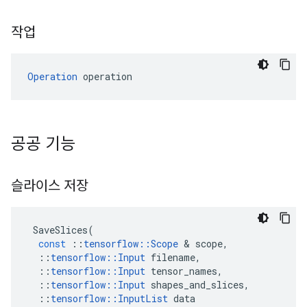
작업
Operation
 operation
공공 기능
슬라이스 저장
SaveSlices
(
const
::
tensorflow
::
Scope
&
scope
,
::
tensorflow
::
Input
filename
,
::
tensorflow
::
Input
tensor_names
,
::
tensorflow
::
Input
shapes_and_slices
,
::
tensorflow
::
InputList
data