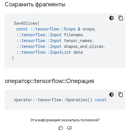
Сохранить фрагменты
SaveSlices
(
const
::
tensorflow
::
Scope
&
scope
,
::
tensorflow
::
Input
filename
,
::
tensorflow
::
Input
tensor_names
,
::
tensorflow
::
Input
shapes_and_slices
,
::
tensorflow
::
InputList
data
)
оператор
::
tensorflow
::
Операция
operator
::
tensorflow
::
Operation
()
const
Эта информация оказалась полезной?