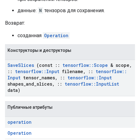
данные:
N
тензоров для сохранения.
Возврат:
созданная
Operation
Конструкторы и деструкторы
Save
Slices
(const
::
tensorflow
::
Scope
& scope
,
::
tensorflow
::
Input
filename
,
::
tensorflow
::
Input
tensor
_
names
,
::
tensorflow
::
Input
shapes
_
and
_
slices
,
::
tensorflow
::
Input
List
data)
Публичные атрибуты
operation
Operation