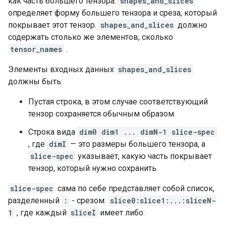
как часть большего тензора.
shapes_and_slices
определяет форму большего тензора и среза, который
покрывает этот тензор.
shapes_and_slices
должно
содержать столько же элементов, сколько
tensor_names
.
Элементы входных данных
shapes_and_slices
должны быть:
Пустая строка, в этом случае соответствующий
тензор сохраняется обычным образом.
Строка вида
dim0 dim1 ... dimN-1 slice-spec
, где
dimI
— это размеры большего тензора, а
slice-spec
указывает, какую часть покрывает
тензор, который нужно сохранить.
slice-spec
сама по себе представляет собой список,
разделенный
:
- срезом:
slice0:slice1:...:sliceN-
1
, где каждый
sliceI
имеет либо: