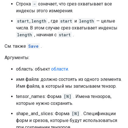
Строка
-
означает, что срез охватывает все
индексы этого измерения.
start,length
, где
start
и
length
— целые
числа. В этом случае срез охватывает индексы
length
, начиная с
start
.
См. также
Save
.
Аргументы:
область: объект
области.
имя файла: должно состоять из одного элемента.
Имя файла, в который мы записываем тензор.
tensor_names: Форма
[N]
. Имена тензоров,
которые нужно сохранить.
shape_and_slices: Форма
[N]
. Спецификации
форм и срезов, которые будут использоваться
при сохранении тензоров.