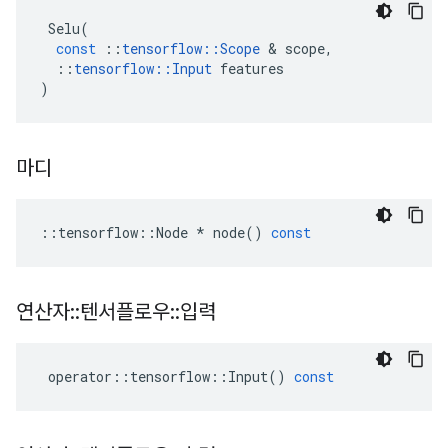
Selu
(
const
::
tensorflow
::
Scope
&
scope
,
::
tensorflow
::
Input
features
)
마디
::
tensorflow
::
Node
*
node
()
const
연산자
::
텐서플로우
::
입력
operator
::
tensorflow
::
Input
()
const