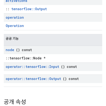
activations
::
tensorflow::Output
operation
Operation
공공 기능
node
() const
::tensorflow::Node *
operator
::
tensorflow
::
Input
() const
operator
::
tensorflow
::
Output
() const
공개 속성