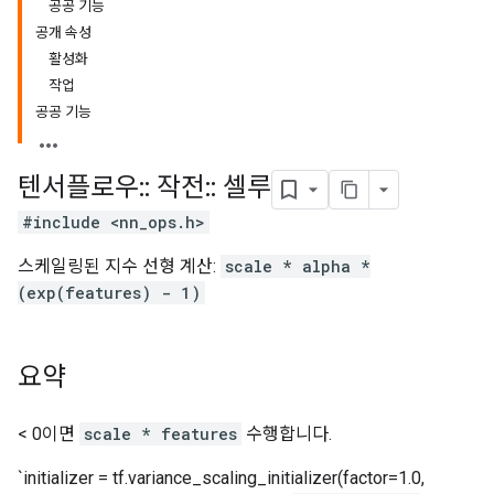
공공 기능
공개 속성
활성화
작업
공공 기능
텐서플로우
::
작전
::
셀루
#include <nn_ops.h>
스케일링된 지수 선형 계산:
scale * alpha *
(exp(features) - 1)
요약
< 0이면
scale * features
수행합니다.
`initializer = tf.variance_scaling_initializer(factor=1.0,