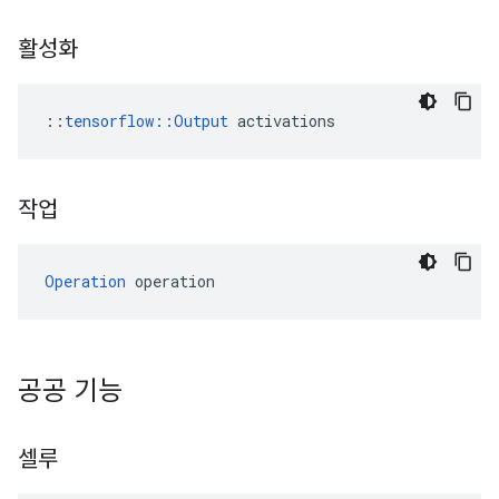
활성화
::
tensorflow::Output
 activations
작업
Operation
 operation
공공 기능
셀루