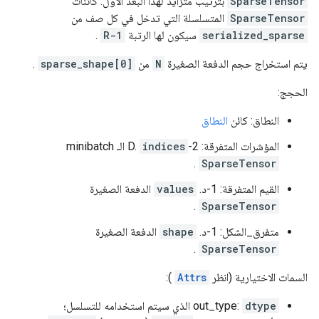
SparseTensor
بترتيب متزايد لهذا البعد الأول. كائنات
SparseTensor
المتسلسلة التي تدخل في كل صف من
serialized_sparse
سيكون لها الرتبة
R-1
.
يتم استخراج حجم الدفعة الصغيرة
N
من
sparse_shape[0]
.
الحجج:
النطاق: كائن
النطاق
المؤشرات المتفرقة: 2-D.
indices
الـ minibatch
.
SparseTensor
القيم المتفرقة: 1-د.
values
الدفعة الصغيرة
.
SparseTensor
متفرق_الشكل: 1-د.
shape
الدفعة الصغيرة
.
SparseTensor
السمات الاختيارية (انظر
Attrs
):
dtype
out_type:
الذي سيتم استخدامه للتسلسل؛