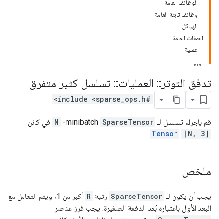
الوظائف العامة
وظائف ثابتة العامة
الهياكل
الصفات العامة
عملية
تدفق التوتر
::
العمليات
::
تسلسل كثير متفرق
#include <sparse_ops.h>
قم بإجراء تسلسل لـ
SparseTensor
-minibatch
N
في كائن
.
Tensor
[N, 3]
ملخص
يجب أن يكون لـ
SparseTensor
رتبة
R
أكبر من 1، ويتم التعامل مع
البعد الأول باعتباره بُعد الدفعة الصغيرة. يجب فرز عناصر