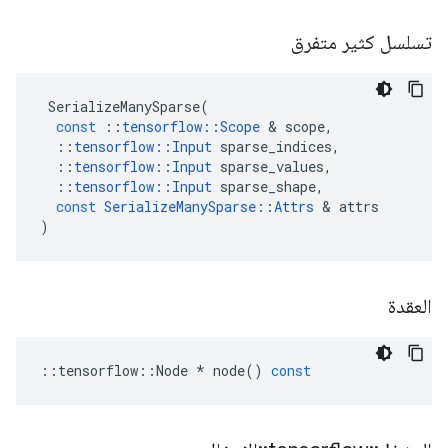
تسلسل كثير متفرق
SerializeManySparse
(
const
::
tensorflow
::
Scope
&
scope
,
::
tensorflow
::
Input
sparse_indices
,
::
tensorflow
::
Input
sparse_values
,
::
tensorflow
::
Input
sparse_shape
,
const
SerializeManySparse
::
Attrs
&
attrs
)
العقدة
::
tensorflow
::
Node
*
node
()
const