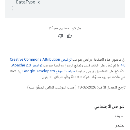
  DataType x

)
هل كان المحتوى مفيدًا؟
إنّ محتوى هذه الصفحة مرخّص بموجب
ترخيص Creative Commons Attribution
4.0‏
ما لم يُنصّ على خلاف ذلك، ونماذج الرموز مرخّصة بموجب
ترخيص Apache 2.0‏
.
للاطّلاع على التفاصيل، يُرجى مراجعة
سياسات موقع Google Developers‏
. إنّ Java
هي علامة تجارية مسجَّلة لشركة Oracle و/أو شركائها التابعين.
تاريخ التعديل الأخير: 2026-02-18 (حسب التوقيت العالمي المتفَّق عليه)
التواصل الاجتماعي
المدوّنة
المنتدى