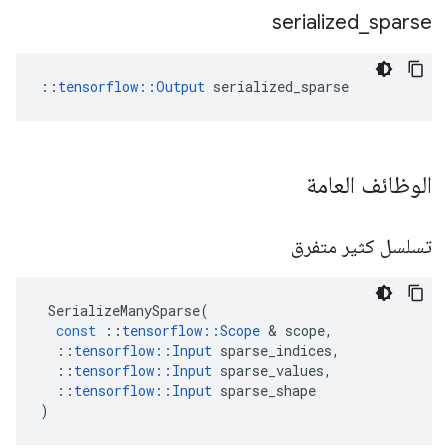
serialized
_
sparse
::
tensorflow::Output
 serialized_sparse
الوظائف العامة
تسلسل كثير متفرق
SerializeManySparse
(
const
::
tensorflow
::
Scope
&
scope
,
::
tensorflow
::
Input
sparse_indices
,
::
tensorflow
::
Input
sparse_values
,
::
tensorflow
::
Input
sparse_shape
)