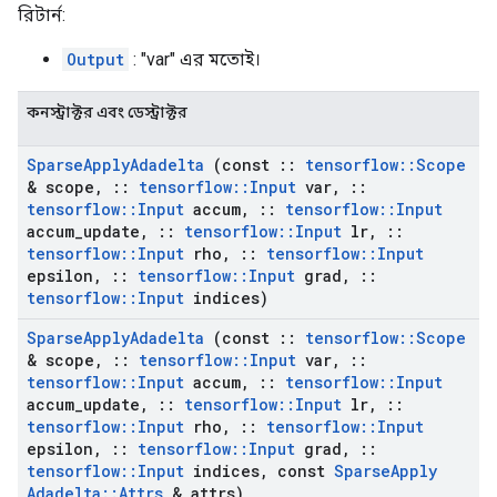
রিটার্ন:
Output
: "var" এর মতোই।
কনস্ট্রাক্টর এবং ডেস্ট্রাক্টর
Sparse
Apply
Adadelta
(const
::
tensorflow
::
Scope
& scope
,
::
tensorflow
::
Input
var
,
::
tensorflow
::
Input
accum
,
::
tensorflow
::
Input
accum
_
update
,
::
tensorflow
::
Input
lr
,
::
tensorflow
::
Input
rho
,
::
tensorflow
::
Input
epsilon
,
::
tensorflow
::
Input
grad
,
::
tensorflow
::
Input
indices)
Sparse
Apply
Adadelta
(const
::
tensorflow
::
Scope
& scope
,
::
tensorflow
::
Input
var
,
::
tensorflow
::
Input
accum
,
::
tensorflow
::
Input
accum
_
update
,
::
tensorflow
::
Input
lr
,
::
tensorflow
::
Input
rho
,
::
tensorflow
::
Input
epsilon
,
::
tensorflow
::
Input
grad
,
::
tensorflow
::
Input
indices
,
const
Sparse
Apply
Adadelta
::
Attrs
& attrs)