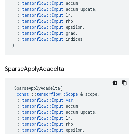
::
tensorflow
::
Input
accum
,
::
tensorflow
::
Input
accum_update
,
::
tensorflow
::
Input
lr
,
::
tensorflow
::
Input
rho
,
::
tensorflow
::
Input
epsilon
,
::
tensorflow
::
Input
grad
,
::
tensorflow
::
Input
indices
)
Sparse
Apply
Adadelta
SparseApplyAdadelta
(
const
::
tensorflow
::
Scope
&
scope
,
::
tensorflow
::
Input
var
,
::
tensorflow
::
Input
accum
,
::
tensorflow
::
Input
accum_update
,
::
tensorflow
::
Input
lr
,
::
tensorflow
::
Input
rho
,
::
tensorflow
::
Input
epsilon
,