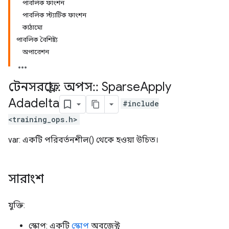
পাবলিক ফাংশন
পাবলিক স্ট্যাটিক ফাংশন
কাঠামো
পাবলিক বৈশিষ্ট্য
অপারেশন
টেনসরফ্লো
::
অপস
::
Sparse
Apply
Adadelta
#include
<training_ops.h>
var: একটি পরিবর্তনশীল() থেকে হওয়া উচিত।
সারাংশ
যুক্তি:
স্কোপ: একটি
স্কোপ
অবজেক্ট