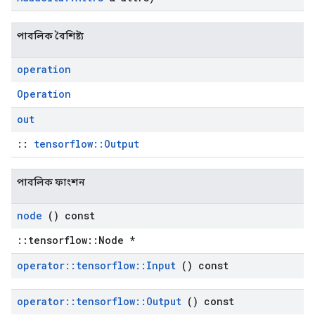
পাবলিক বৈশিষ্ট্য
operation
Operation
out
::
tensorflow::Output
পাবলিক ফাংশন
node
() const
::tensorflow::Node *
operator
::
tensorflow
::
Input
() const
operator
::
tensorflow
::
Output
() const