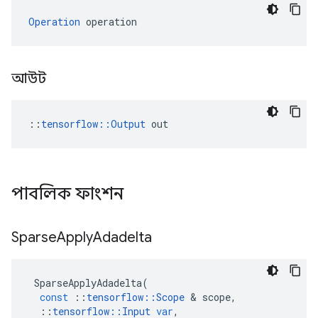
Operation
 operation
আউট
::
tensorflow::Output
 out
পাবলিক ফাংশন
Sparse
Apply
Adadelta
SparseApplyAdadelta
(
const
::
tensorflow
::
Scope
&
scope
,
::
tensorflow
::
Input
var
,