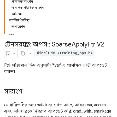
পাবলিক ফাংশন
পাবলিক স্ট্যাটিক ফাংশন
কাঠামো
পাবলিক বৈশিষ্ট্য
অপারেশন
টেনসরফ্লো
::
অপস
::
Sparse
Apply
Ftrl
V2
#include <training_ops.h>
Ftrl-প্রক্সিমাল স্কিম অনুযায়ী '*var'-এ প্রাসঙ্গিক এন্ট্রি আপডেট
করুন।
সারাংশ
যে সারিগুলির জন্য আমাদের গ্র্যাড আছে, আমরা var, accum
এবং লিনিয়ারকে নিম্নরূপ আপডেট করি: grad_with_shrinkage