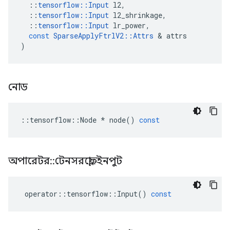
::
tensorflow
::
Input
l2
,
::
tensorflow
::
Input
l2_shrinkage
,
::
tensorflow
::
Input
lr_power
,
const
SparseApplyFtrlV2
::
Attrs
&
attrs
)
নোড
::
tensorflow
::
Node
*
node
()
const
অপারেটর
::
টেনসরফ্লো
::
ইনপুট
operator
::
tensorflow
::
Input
()
const