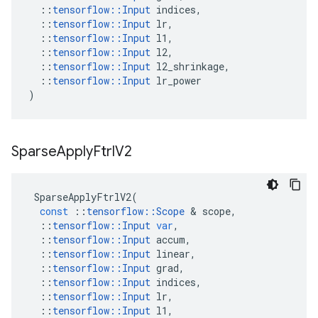
::
tensorflow
::
Input
indices
,
::
tensorflow
::
Input
lr
,
::
tensorflow
::
Input
l1
,
::
tensorflow
::
Input
l2
,
::
tensorflow
::
Input
l2_shrinkage
,
::
tensorflow
::
Input
lr_power
)
Sparse
Apply
Ftrl
V2
SparseApplyFtrlV2
(
const
::
tensorflow
::
Scope
&
scope
,
::
tensorflow
::
Input
var
,
::
tensorflow
::
Input
accum
,
::
tensorflow
::
Input
linear
,
::
tensorflow
::
Input
grad
,
::
tensorflow
::
Input
indices
,
::
tensorflow
::
Input
lr
,
::
tensorflow
::
Input
l1
,