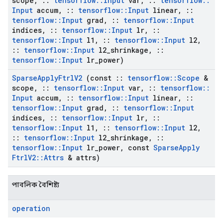
scope
,
::
tensorflow
::
Input
var
,
::
tensorflow
::
Input
accum
,
::
tensorflow
::
Input
linear
,
::
tensorflow
::
Input
grad
,
::
tensorflow
::
Input
indices
,
::
tensorflow
::
Input
lr
,
::
tensorflow
::
Input
l1
,
::
tensorflow
::
Input
l2
,
::
tensorflow
::
Input
l2
_
shrinkage
,
::
tensorflow
::
Input
lr
_
power)
Sparse
Apply
Ftrl
V2
(const
::
tensorflow
::
Scope
&
scope
,
::
tensorflow
::
Input
var
,
::
tensorflow
::
Input
accum
,
::
tensorflow
::
Input
linear
,
::
tensorflow
::
Input
grad
,
::
tensorflow
::
Input
indices
,
::
tensorflow
::
Input
lr
,
::
tensorflow
::
Input
l1
,
::
tensorflow
::
Input
l2
,
::
tensorflow
::
Input
l2
_
shrinkage
,
::
tensorflow
::
Input
lr
_
power
,
const
Sparse
Apply
Ftrl
V2
::
Attrs
& attrs)
পাবলিক বৈশিষ্ট্য
operation