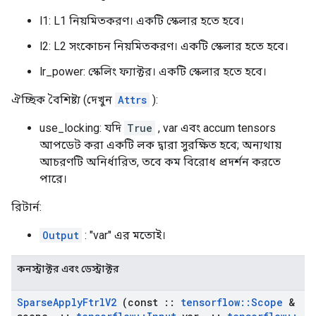
l1: L1 নিয়মিতকরণ। একটি স্কেলার হতে হবে।
l2: L2 সংকোচন নিয়মিতকরণ। একটি স্কেলার হতে হবে।
lr_power: স্কেলিং ফ্যাক্টর। একটি স্কেলার হতে হবে।
ঐচ্ছিক বৈশিষ্ট্য (দেখুন
Attrs
):
use_locking: যদি
True
, var এবং accum tensors
আপডেট করা একটি লক দ্বারা সুরক্ষিত হবে; অন্যথায়
আচরণটি অনির্ধারিত, তবে কম বিরোধ প্রদর্শন করতে
পারে।
রিটার্ন:
Output
: "var" এর মতোই।
কনস্ট্রাক্টর এবং ডেস্ট্রাক্টর
Sparse
Apply
Ftrl
V2
(const
::
tensorflow
::
Scope
&