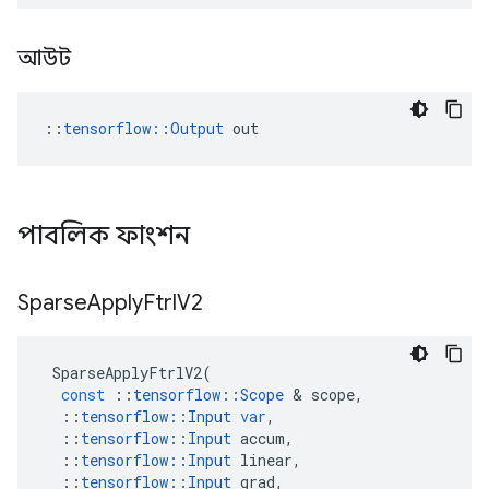
আউট
::
tensorflow::Output
 out
পাবলিক ফাংশন
Sparse
Apply
Ftrl
V2
SparseApplyFtrlV2
(
const
::
tensorflow
::
Scope
&
scope
,
::
tensorflow
::
Input
var
,
::
tensorflow
::
Input
accum
,
::
tensorflow
::
Input
linear
,
::
tensorflow
::
Input
grad
,