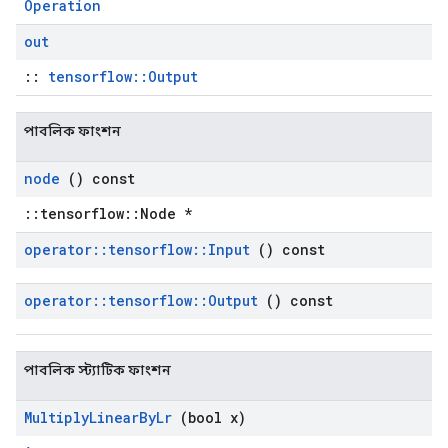
Operation
out
::
tensorflow::Output
পাবলিক ফাংশন
node
() const
::tensorflow::Node *
operator
::
tensorflow
::
Input
() const
operator
::
tensorflow
::
Output
() const
পাবলিক স্ট্যাটিক ফাংশন
Multiply
Linear
By
Lr
(bool x)