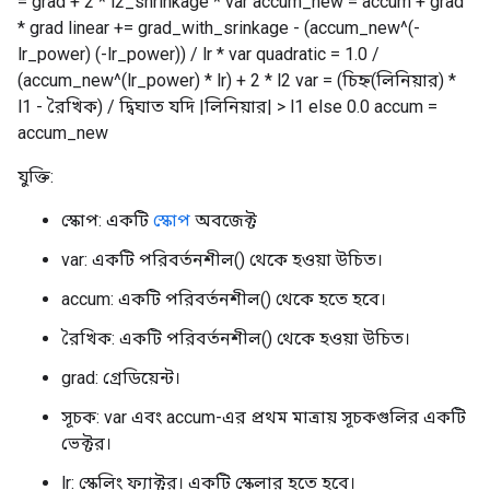
= grad + 2 * l2_shrinkage * var accum_new = accum + grad
* grad linear += grad_with_srinkage - (accum_new^(-
lr_power) (-lr_power)) / lr * var quadratic = 1.0 /
(accum_new^(lr_power) * lr) + 2 * l2 var = (চিহ্ন(লিনিয়ার) *
l1 - রৈখিক) / দ্বিঘাত যদি |লিনিয়ার| > l1 else 0.0 accum =
accum_new
যুক্তি:
স্কোপ: একটি
স্কোপ
অবজেক্ট
var: একটি পরিবর্তনশীল() থেকে হওয়া উচিত।
accum: একটি পরিবর্তনশীল() থেকে হতে হবে।
রৈখিক: একটি পরিবর্তনশীল() থেকে হওয়া উচিত।
grad: গ্রেডিয়েন্ট।
সূচক: var এবং accum-এর প্রথম মাত্রায় সূচকগুলির একটি
ভেক্টর।
lr: স্কেলিং ফ্যাক্টর। একটি স্কেলার হতে হবে।