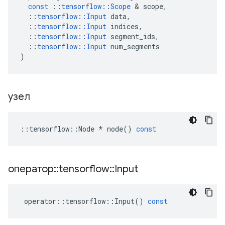
const
::
tensorflow
::
Scope
&
scope
,
::
tensorflow
::
Input
data
,
::
tensorflow
::
Input
indices
,
::
tensorflow
::
Input
segment_ids
,
::
tensorflow
::
Input
num_segments
)
узел
::
tensorflow
::
Node
*
node
()
const
оператор
::
tensorflow
::
Input
operator
::
tensorflow
::
Input
()
const