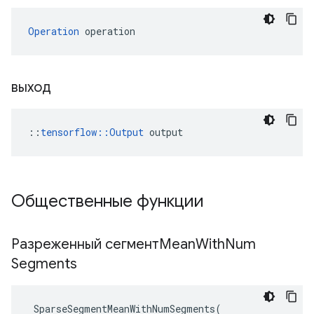
Operation
 operation
выход
::
tensorflow::Output
 output
Общественные функции
Разреженный сегментMean
With
Num
Segments
SparseSegmentMeanWithNumSegments
(