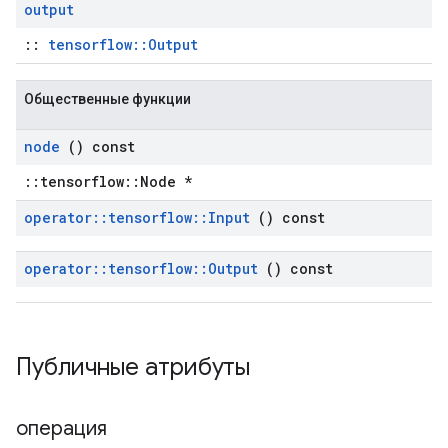
output
::
tensorflow::Output
Общественные функции
node
() const
::tensorflow::Node *
operator
::
tensorflow
::
Input
() const
operator
::
tensorflow
::
Output
() const
Публичные атрибуты
операция