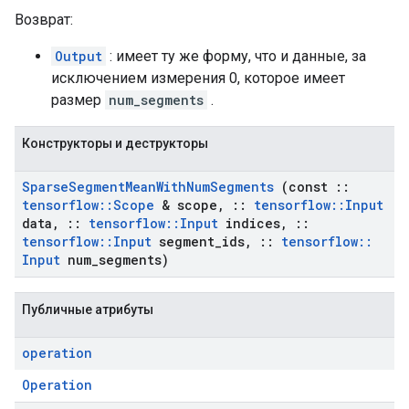
Возврат:
Output
: имеет ту же форму, что и данные, за
исключением измерения 0, которое имеет
размер
num_segments
.
Конструкторы и деструкторы
Sparse
Segment
Mean
With
Num
Segments
(const
::
tensorflow
::
Scope
& scope
,
::
tensorflow
::
Input
data
,
::
tensorflow
::
Input
indices
,
::
tensorflow
::
Input
segment
_
ids
,
::
tensorflow
::
Input
num
_
segments)
Публичные атрибуты
operation
Operation