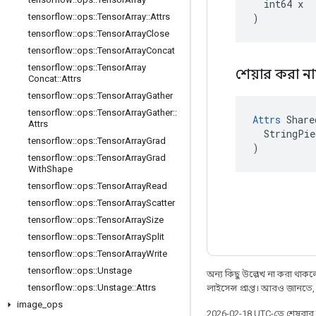
  int64 x

)
tensorflow
::
ops
::
Tensor
Array
::
Attrs
tensorflow
::
ops
::
Tensor
Array
Close
tensorflow
::
ops
::
Tensor
Array
Concat
tensorflow
::
ops
::
Tensor
Array
শেয়ার করা ন
Concat
::
Attrs
tensorflow
::
ops
::
Tensor
Array
Gather
tensorflow
::
ops
::
Tensor
Array
Gather
::
Attrs
 Share
Attrs
  StringPie
tensorflow
::
ops
::
Tensor
Array
Grad
)
tensorflow
::
ops
::
Tensor
Array
Grad
With
Shape
tensorflow
::
ops
::
Tensor
Array
Read
tensorflow
::
ops
::
Tensor
Array
Scatter
tensorflow
::
ops
::
Tensor
Array
Size
tensorflow
::
ops
::
Tensor
Array
Split
tensorflow
::
ops
::
Tensor
Array
Write
tensorflow
::
ops
::
Unstage
অন্য কিছু উল্লেখ না করা থাকলে,
tensorflow
::
ops
::
Unstage
::
Attrs
লাইসেন্স প্রাপ্ত। আরও জানতে
image
_
ops
2026-02-18 UTC-তে শেষবা