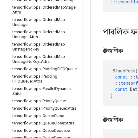
::
tensorfl
tensorflow
::
ops
::
Ordered
Map
Stage
::
Attrs
tensorflow
::
ops
::
Ordered
Map
Unstage
পাবলিক ফ
tensorflow
::
ops
::
Ordered
Map
Unstage
::
Attrs
tensorflow
::
ops
::
Ordered
Map
Unstage
No
Key
স্টেজপিক
tensorflow
::
ops
::
Ordered
Map
Unstage
No
Key
::
Attrs
tensorflow
::
ops
::
Padding
FIFOQueue
StagePeek
(
const
::
t
tensorflow
::
ops
::
Padding
FIFOQueue
::
Attrs
::
tensorf
const
Dat
tensorflow
::
ops
::
Parallel
Dynamic
Stitch
)
tensorflow
::
ops
::
Priority
Queue
tensorflow
::
ops
::
Priority
Queue
::
Attrs
tensorflow
::
ops
::
Queue
Close
স্টেজপিক
tensorflow
::
ops
::
Queue
Close
::
Attrs
tensorflow
::
ops
::
Queue
Dequeue
tensorflow
::
ops
::
Queue
Dequeue
::