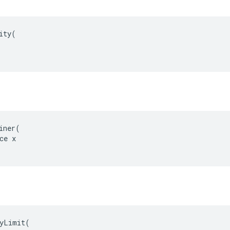
ity(

iner(

ce x

yLimit(
