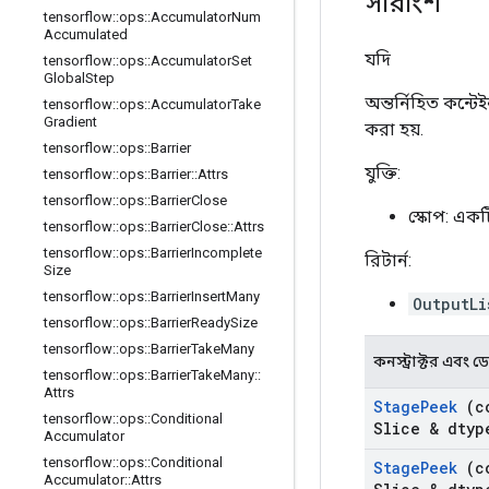
সারাংশ
tensorflow
::
ops
::
Accumulator
Num
Accumulated
যদি
tensorflow
::
ops
::
Accumulator
Set
Global
Step
অন্তর্নিহিত কন্ট
tensorflow
::
ops
::
Accumulator
Take
Gradient
করা হয়.
tensorflow
::
ops
::
Barrier
যুক্তি:
tensorflow
::
ops
::
Barrier
::
Attrs
tensorflow
::
ops
::
Barrier
Close
স্কোপ: এক
tensorflow
::
ops
::
Barrier
Close
::
Attrs
tensorflow
::
ops
::
Barrier
Incomplete
রিটার্ন:
Size
tensorflow
::
ops
::
Barrier
Insert
Many
OutputLi
tensorflow
::
ops
::
Barrier
Ready
Size
tensorflow
::
ops
::
Barrier
Take
Many
কনস্ট্রাক্টর এবং ডেস্
tensorflow
::
ops
::
Barrier
Take
Many
::
Attrs
Stage
Peek
(c
tensorflow
::
ops
::
Conditional
Slice & dtyp
Accumulator
tensorflow
::
ops
::
Conditional
Stage
Peek
(c
Accumulator
::
Attrs