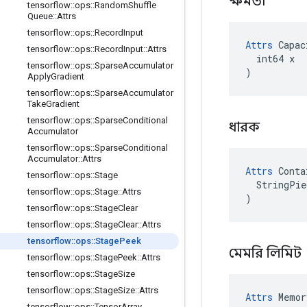
ক্ষমতা
tensorflow
::
ops
::
Random
Shuffle
Queue
::
Attrs
tensorflow
::
ops
::
Record
Input
Attrs
 Capac
tensorflow
::
ops
::
Record
Input
::
Attrs
  int64 x

tensorflow
::
ops
::
Sparse
Accumulator
)
Apply
Gradient
tensorflow
::
ops
::
Sparse
Accumulator
Take
Gradient
tensorflow
::
ops
::
Sparse
Conditional
ধারক
Accumulator
tensorflow
::
ops
::
Sparse
Conditional
Accumulator
::
Attrs
Attrs
 Conta
tensorflow
::
ops
::
Stage
  StringPie
tensorflow
::
ops
::
Stage
::
Attrs
)
tensorflow
::
ops
::
Stage
Clear
tensorflow
::
ops
::
Stage
Clear
::
Attrs
tensorflow
::
ops
::
Stage
Peek
মেমরি লিমিট
tensorflow
::
ops
::
Stage
Peek
::
Attrs
tensorflow
::
ops
::
Stage
Size
tensorflow
::
ops
::
Stage
Size
::
Attrs
Attrs
 Memor
tensorflow
::
ops
::
Tensor
Array