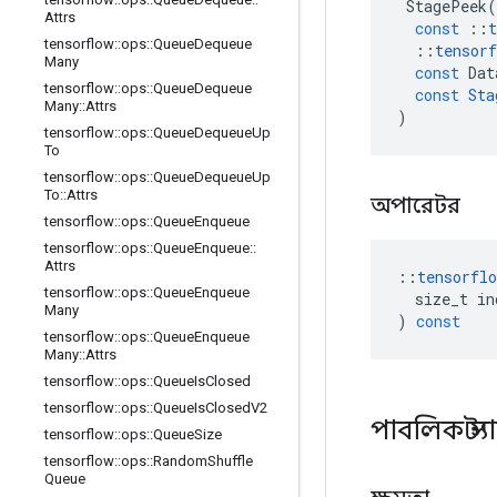
StagePeek
(
Attrs
const
::
t
tensorflow
::
ops
::
Queue
Dequeue
::
tensorf
Many
const
Dat
tensorflow
::
ops
::
Queue
Dequeue
const
Sta
Many
::
Attrs
)
tensorflow
::
ops
::
Queue
Dequeue
Up
To
tensorflow
::
ops
::
Queue
Dequeue
Up
To
::
Attrs
অপারেটর
tensorflow
::
ops
::
Queue
Enqueue
tensorflow
::
ops
::
Queue
Enqueue
::
Attrs
::
tensorflo
tensorflow
::
ops
::
Queue
Enqueue
size_t
in
Many
)
const
tensorflow
::
ops
::
Queue
Enqueue
Many
::
Attrs
tensorflow
::
ops
::
Queue
Is
Closed
tensorflow
::
ops
::
Queue
Is
Closed
V2
পাবলিক স্ট
tensorflow
::
ops
::
Queue
Size
tensorflow
::
ops
::
Random
Shuffle
Queue