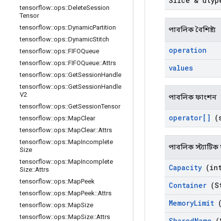
Slice & dtyp
tensorflow
::
ops
::
Delete
Session
Tensor
tensorflow
::
ops
::
Dynamic
Partition
পাবলিক বৈশিষ্ট্য
tensorflow
::
ops
::
Dynamic
Stitch
operation
tensorflow
::
ops
::
FIFOQueue
tensorflow
::
ops
::
FIFOQueue
::
Attrs
values
tensorflow
::
ops
::
Get
Session
Handle
tensorflow
::
ops
::
Get
Session
Handle
V2
পাবলিক ফাংশন
tensorflow
::
ops
::
Get
Session
Tensor
operator[]
(s
tensorflow
::
ops
::
Map
Clear
tensorflow
::
ops
::
Map
Clear
::
Attrs
tensorflow
::
ops
::
Map
Incomplete
পাবলিক স্ট্যাটি
Size
tensorflow
::
ops
::
Map
Incomplete
Capacity
(int
Size
::
Attrs
tensorflow
::
ops
::
Map
Peek
Container
(St
tensorflow
::
ops
::
Map
Peek
::
Attrs
Memory
Limit
(
tensorflow
::
ops
::
Map
Size
tensorflow
::
ops
::
Map
Size
::
Attrs
Shared
Name
(