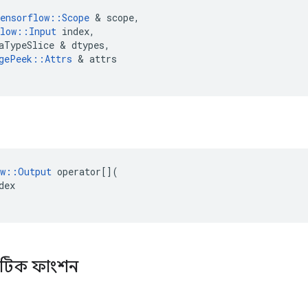
ensorflow
::
Scope
&
scope
,
low
::
Input
index
,
aTypeSlice
&
dtypes
,
gePeek
::
Attrs
&
attrs
w
::
Output
operator
[](
dex
্যাটিক ফাংশন