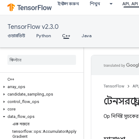
ইনস্টল করুন
শিখুন
API, API
TensorFlow v2.3.0
ওভারভিউ
Python
C++
Java
C++
TensorFlow
API
array
_
ops
candidate
_
sampling
_
ops
টেনসরফ্লো
control
_
flow
_
ops
core
Op নির্দিষ্ট সূচক
data
_
flow
_
ops
এক নজরে
tensorflow
::
ops
::
Accumulator
Apply
Gradient