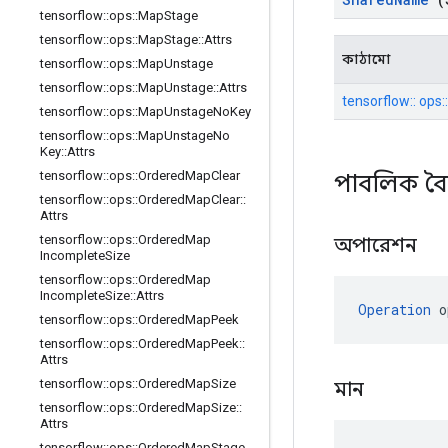
tensorflow
::
ops
::
Map
Stage
tensorflow
::
ops
::
Map
Stage
::
Attrs
কাঠামো
tensorflow
::
ops
::
Map
Unstage
tensorflow
::
ops
::
Map
Unstage
::
Attrs
tensorflow:: ops:
tensorflow
::
ops
::
Map
Unstage
No
Key
tensorflow
::
ops
::
Map
Unstage
No
Key
::
Attrs
tensorflow
::
ops
::
Ordered
Map
Clear
পাবলিক বৈশ
tensorflow
::
ops
::
Ordered
Map
Clear
::
Attrs
tensorflow
::
ops
::
Ordered
Map
অপারেশন
Incomplete
Size
tensorflow
::
ops
::
Ordered
Map
Incomplete
Size
::
Attrs
Operation
 o
tensorflow
::
ops
::
Ordered
Map
Peek
tensorflow
::
ops
::
Ordered
Map
Peek
::
Attrs
tensorflow
::
ops
::
Ordered
Map
Size
মান
tensorflow
::
ops
::
Ordered
Map
Size
::
Attrs
tensorflow
::
ops
::
Ordered
Map
Stage