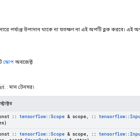
েইনারে পর্যাপ্ত উপাদান থাকে না যতক্ষণ না এই অপটি ব্লক করবে। এই অ
টি
স্কোপ
অবজেক্ট
st
: মান টেনসর।
ট্রাক্টর
onst
::
tensorflow
::
Scope
& scope
,
::
tensorflow
::
Inp
es)
onst
::
tensorflow
::
Scope
& scope
,
::
tensorflow
::
Inp