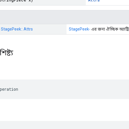
: StagePeek:: Attrs
StagePeek-
এর জন্য ঐচ্ছিক অ্যাট্
িষ্ট্য
peration