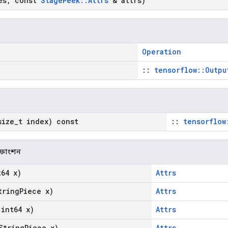
es
,
const
Stage
Peek
::
Attrs
& attrs)
Operation
::
tensorflow::Outpu
ize
_
t index) const
::
tensorflow
ক ফাংশন
64 x)
Attrs
ring
Piece x)
Attrs
int64 x)
Attrs
String
Piece x)
Attrs