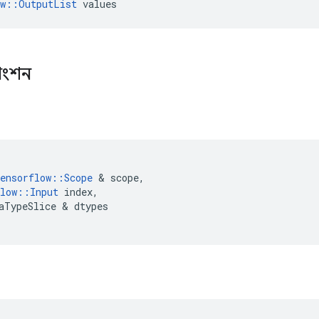
ow::OutputList
 values
াংশন
ensorflow
::
Scope
&
scope
,
low
::
Input
index
,
aTypeSlice
&
dtypes