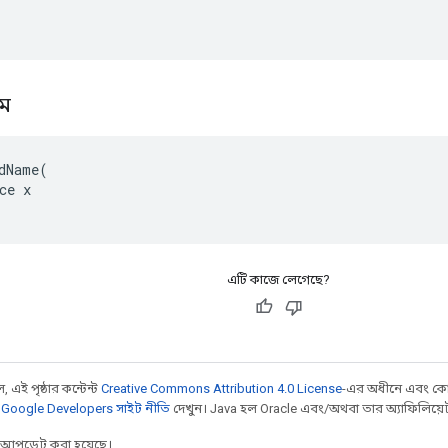
াম
dName(

ce x

এটি কাজে লেগেছে?
 এই পৃষ্ঠার কন্টেন্ট
Creative Commons Attribution 4.0 License
-এর অধীনে এবং কো
,
Google Developers সাইট নীতি
দেখুন। Java হল Oracle এবং/অথবা তার অ্যাফিলিয়েট সংস
র আপডেট করা হয়েছে।