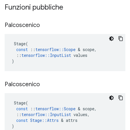
Funzioni pubbliche
Palcoscenico
Stage
(
const
::
tensorflow
::
Scope
&
scope
,
::
tensorflow
::
InputList
values
)
Palcoscenico
Stage
(
const
::
tensorflow
::
Scope
&
scope
,
::
tensorflow
::
InputList
values
,
const
Stage
::
Attrs
&
attrs
)