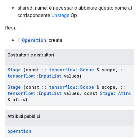
shared_name: è necessario abbinare questo nome al
corrispondente
Unstage
Op.
Resi:
l'
Operation
creata
Costruttori e distruttori
Stage
(const
::
tensorflow
::
Scope
& scope
,
::
tensorflow
::
Input
List
values)
Stage
(const
::
tensorflow
::
Scope
& scope
,
::
tensorflow
::
Input
List
values
,
const
Stage
::
Attrs
& attrs)
Attributi pubblici
operation