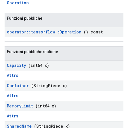
Operation
Funzioni pubbliche
operator
::
tensorflow
::
Operation
() const
Funzioni pubbliche statiche
Capacity
(int64 x)
Attrs
Container
(String
Piece x)
Attrs
Memory
Limit
(int64 x)
Attrs
Shared
Name
(String
Piece x)