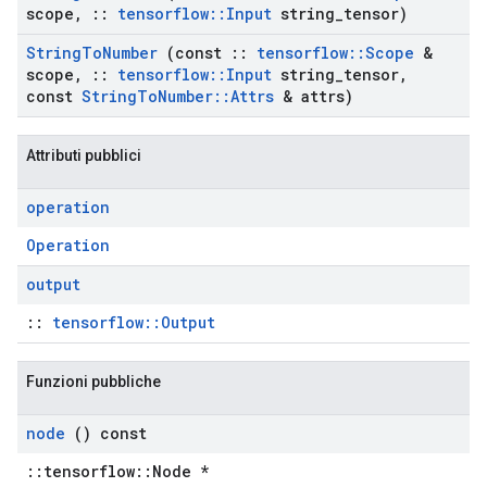
scope
,
::
tensorflow
::
Input
string
_
tensor)
String
To
Number
(const
::
tensorflow
::
Scope
&
scope
,
::
tensorflow
::
Input
string
_
tensor
,
const
String
To
Number
::
Attrs
& attrs)
Attributi pubblici
operation
Operation
output
::
tensorflow::Output
Funzioni pubbliche
node
() const
::tensorflow::Node *