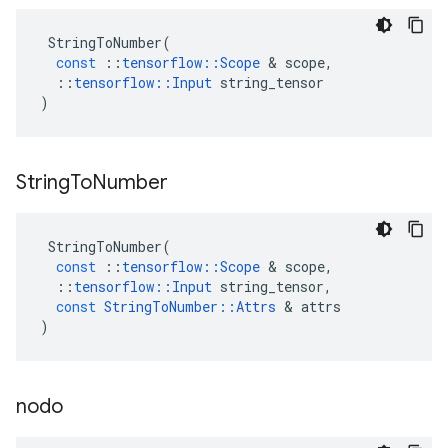
StringToNumber
(
const
::
tensorflow
::
Scope
&
scope
,
::
tensorflow
::
Input
string_tensor
)
String
To
Number
StringToNumber
(
const
::
tensorflow
::
Scope
&
scope
,
::
tensorflow
::
Input
string_tensor
,
const
StringToNumber
::
Attrs
&
attrs
)
nodo