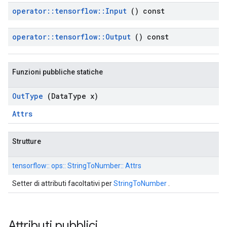
operator
::
tensorflow
::
Input
() const
operator
::
tensorflow
::
Output
() const
Funzioni pubbliche statiche
Out
Type
(Data
Type x)
Attrs
Strutture
tensorflow:: ops:: StringToNumber:: Attrs
Setter di attributi facoltativi per
StringToNumber
.
Attributi pubblici