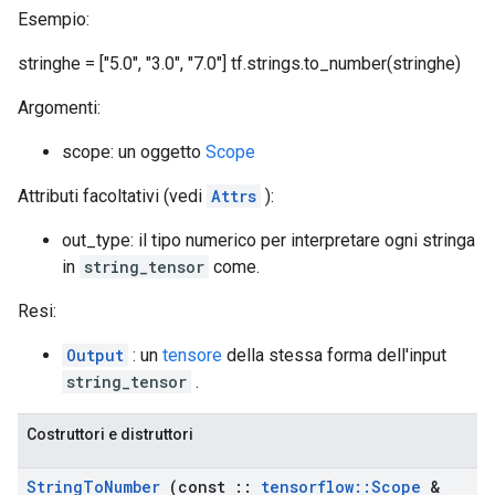
Esempio:
stringhe = ["5.0", "3.0", "7.0"] tf.strings.to_number(stringhe)
Argomenti:
scope: un oggetto
Scope
Attributi facoltativi (vedi
Attrs
):
out_type: il tipo numerico per interpretare ogni stringa
in
string_tensor
come.
Resi:
Output
: un
tensore
della stessa forma dell'input
string_tensor
.
Costruttori e distruttori
String
To
Number
(const
::
tensorflow
::
Scope
&