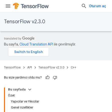
Oturum aç
TensorFlow v2.3.0
Bu sayfa,
Cloud Translation API
ile çevrilmiştir.
TensorFlow
API
TensorFlow v2.3.0
C++
Bu size yardımcı oldu mu?
Bu sayfada
Özet
Yapıcılar ve Yıkıcılar
Genel özellikler