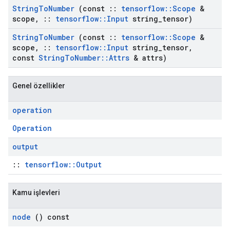
String
To
Number
(const
::
tensorflow
::
Scope
&
scope
,
::
tensorflow
::
Input
string
_
tensor)
String
To
Number
(const
::
tensorflow
::
Scope
&
scope
,
::
tensorflow
::
Input
string
_
tensor
,
const
String
To
Number
::
Attrs
& attrs)
Genel özellikler
operation
Operation
output
::
tensorflow::Output
Kamu işlevleri
node
() const