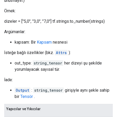
unutmayın.)
Örnek:
dizeler = ["5,0", "3,0", "7,0"] tf.strings.to_number(strings)
Argümanlar:
kapsam: Bir
Kapsam
nesnesi
İsteğe bağlı özellikler (bkz.
Attrs
):
out_type:
string_tensor
her dizeyi şu şekilde
yorumlayacak sayısal tür.
İade:
Output
:
string_tensor
girişiyle aynı şekle sahip
bir
Tensör
.
Yapıcılar ve Yıkıcılar