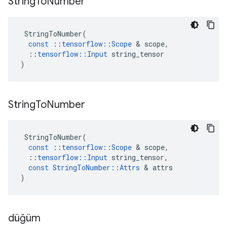
String
To
Number
StringToNumber
(
const
::
tensorflow
::
Scope
&
scope
,
::
tensorflow
::
Input
string_tensor
)
String
To
Number
StringToNumber
(
const
::
tensorflow
::
Scope
&
scope
,
::
tensorflow
::
Input
string_tensor
,
const
StringToNumber
::
Attrs
&
attrs
)
düğüm