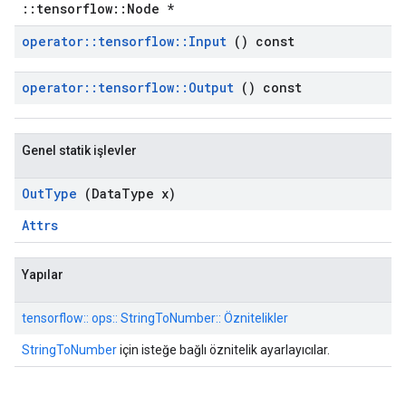
::tensorflow::Node *
operator
::
tensorflow
::
Input
() const
operator
::
tensorflow
::
Output
() const
Genel statik işlevler
Out
Type
(Data
Type x)
Attrs
Yapılar
tensorflow:: ops:: StringToNumber:: Öznitelikler
StringToNumber
için isteğe bağlı öznitelik ayarlayıcılar.