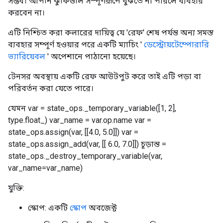
সম্ভব। আপনি ঝুঁকিগুলি সম্পূর্ণরূপে বুঝতে না পারলে ব্যবহার
করবেন না।
এটি নিশ্চিত করা কলারের দায়িত্ব যে 'রেফ' শেষ পর্যন্ত অন্য সমস্ত
ব্যবহার সম্পূর্ণ হওয়ার পরে একটি ম্যাচিং '
ডেস্ট্রোয়টেম্পোরারি
ভ্যারিয়েবল
' অপেশানে পাঠানো হয়েছে।
টেনসর অবস্থায় একটি রেফ আউটপুট করে তাই এটি পড়া বা
পরিবর্তন করা যেতে পারে।
যেমন var = state_ops._temporary_variable([1, 2],
type.float_) var_name = var.op.name var =
state_ops.assign(var, [[4.0, 5.0]]) var =
state_ops.assign_add(var, [[ 6.0, 7.0]]) চূড়ান্ত =
state_ops._destroy_temporary_variable(var,
var_name=var_name)
যুক্তি:
স্কোপ: একটি
স্কোপ
অবজেক্ট