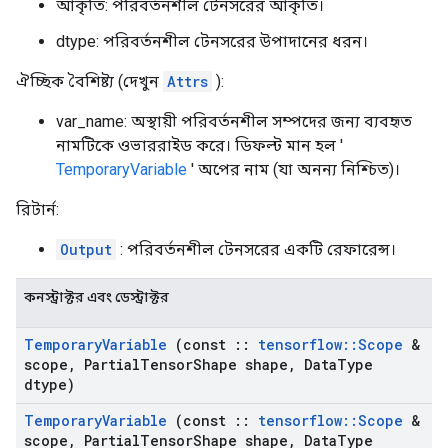
আকৃতি: পরিবর্তনশীল টেনসরের আকৃতি।
dtype: পরিবর্তনশীল টেনসরের উপাদানের ধরন।
ঐচ্ছিক বৈশিষ্ট্য (দেখুন
Attrs
):
var_name: অস্থায়ী পরিবর্তনশীল সম্পদের জন্য ব্যবহৃত
নামটিকে ওভাররাইড করে। ডিফল্ট মান হল '
TemporaryVariable
' অপের নাম (যা অনন্য নিশ্চিত)।
রিটার্ন:
Output
: পরিবর্তনশীল টেনসরের একটি রেফারেন্স।
কনস্ট্রাক্টর এবং ডেস্ট্রাক্টর
Temporary
Variable
(const
::
tensorflow
::
Scope
&
scope
,
Partial
Tensor
Shape shape
,
Data
Type
dtype)
Temporary
Variable
(const
::
tensorflow
::
Scope
&
scope
,
Partial
Tensor
Shape shape
,
Data
Type