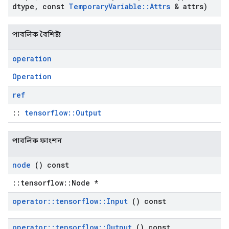
dtype
,
const
Temporary
Variable
::
Attrs
& attrs)
পাবলিক বৈশিষ্ট্য
operation
Operation
ref
::
tensorflow::Output
পাবলিক ফাংশন
node
() const
::tensorflow::Node *
operator
::
tensorflow
::
Input
() const
operator
::
tensorflow
::
Output
() const