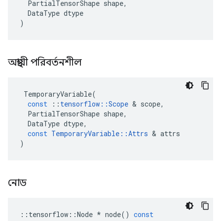
PartialTensorShape
shape
,
DataType
dtype
)
অস্থায়ী পরিবর্তনশীল
TemporaryVariable
(
const
::
tensorflow
::
Scope
&
scope
,
PartialTensorShape
shape
,
DataType
dtype
,
const
TemporaryVariable
::
Attrs
&
attrs
)
নোড
::
tensorflow
::
Node
*
node
()
const