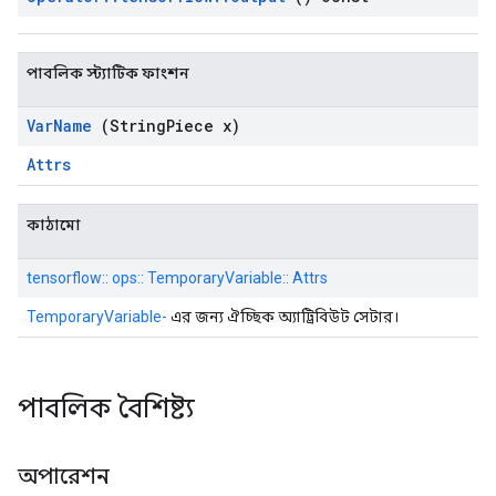
পাবলিক স্ট্যাটিক ফাংশন
Var
Name
(String
Piece x)
Attrs
কাঠামো
tensorflow:: ops:: TemporaryVariable:: Attrs
TemporaryVariable-
এর জন্য ঐচ্ছিক অ্যাট্রিবিউট সেটার।
পাবলিক বৈশিষ্ট্য
অপারেশন