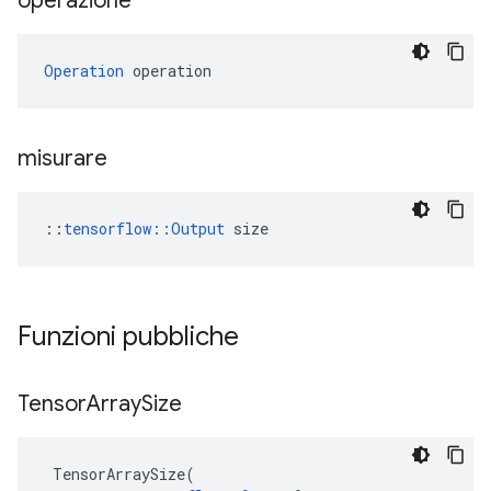
operazione
Operation
 operation
misurare
::
tensorflow::Output
 size
Funzioni pubbliche
Tensor
Array
Size
TensorArraySize
(