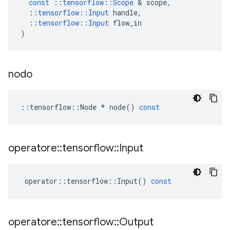
const
::
tensorflow
::
Scope
&
scope
,
::
tensorflow
::
Input
handle
,
::
tensorflow
::
Input
flow_in
)
nodo
::
tensorflow
::
Node
*
node
()
const
operatore
::
tensorflow
::
Input
operator
::
tensorflow
::
Input
()
const
operatore
::
tensorflow
::
Output