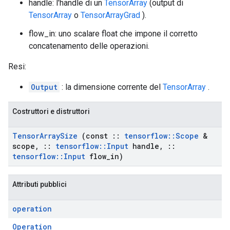
handle: l'handle di un
TensorArray
(output di
TensorArray
o
TensorArrayGrad
).
flow_in: uno scalare float che impone il corretto
concatenamento delle operazioni.
Resi:
Output
: la dimensione corrente del
TensorArray
.
Costruttori e distruttori
Tensor
Array
Size
(const
::
tensorflow
::
Scope
&
scope
,
::
tensorflow
::
Input
handle
,
::
tensorflow
::
Input
flow
_
in)
Attributi pubblici
operation
Operation