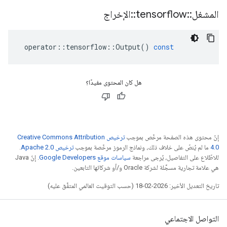
المشغل
::
tensorflow
::
الإخراج
operator
::
tensorflow
::
Output
()
const
هل كان المحتوى مفيدًا؟
إنّ محتوى هذه الصفحة مرخّص بموجب
ترخيص Creative Commons Attribution
4.0‏
ما لم يُنصّ على خلاف ذلك، ونماذج الرموز مرخّصة بموجب
ترخيص Apache 2.0‏
.
للاطّلاع على التفاصيل، يُرجى مراجعة
سياسات موقع Google Developers‏
. إنّ Java
هي علامة تجارية مسجَّلة لشركة Oracle و/أو شركائها التابعين.
تاريخ التعديل الأخير: 2026-02-18 (حسب التوقيت العالمي المتفَّق عليه)
التواصل الاجتماعي