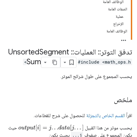
الوظائف العامة
الصفات العامة
عملية
الإخراج
الوظائف العامة
تدفق التوتر
::
العمليات
::
Unsorted
Segment
Sum
#include <math_ops.h>
يحسب المجموع على طول شرائح الموتر.
ملخص
اقرأ
القسم الخاص بالتجزئة
للحصول على شرح للقطاعات.
o
u
t
p
u
t
[
i
]
=
j
.
.
.
d
a
t
a
[
j
.
.
.
]
يحسب موتر من هذا القبيل
حيث
يكون المجموع على صفوف
j...
بحيث يكون