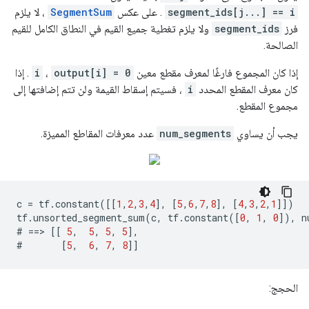
segment_ids[j...] == i
. على عكس
SegmentSum
، لا يلزم
فرز
segment_ids
ولا يلزم تغطية جميع القيم في النطاق الكامل للقيم
الصالحة.
إذا كان المجموع فارغًا لمعرف مقطع معين
output[i] = 0
،
i
. إذا
كان معرف المقطع المحدد
i
، فسيتم إسقاط القيمة ولن تتم إضافتها إلى
مجموع المقطع.
يجب أن يساوي
num_segments
عدد معرفات المقاطع المميزة.
c
=
tf
.
constant
([[
1
,
2
,
3
,
4
],
[
5
,
6
,
7
,
8
],
[
4
,
3
,
2
,
1
]])
tf
.
unsorted_segment_sum
(
c
,
tf
.
constant
([
0
,
1
,
0
]),
n
#
==>
[[
5
,
5
,
5
,
5
],
#
[
5
,
6
,
7
,
8
]]
الحجج: