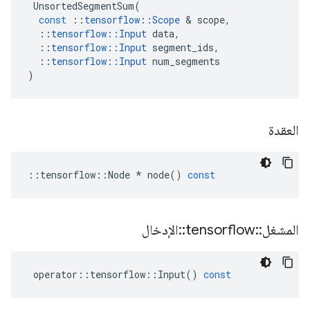
UnsortedSegmentSum
(
const
::
tensorflow
::
Scope
&
scope
,
::
tensorflow
::
Input
data
,
::
tensorflow
::
Input
segment_ids
,
::
tensorflow
::
Input
num_segments
)
العقدة
::
tensorflow
::
Node
*
node
()
const
المشغل
::
tensorflow
::
الإدخال
operator
::
tensorflow
::
Input
()
const