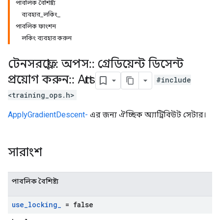
পাবলিক বৈশিষ্ট্য
ব্যবহার_লকিং_
পাবলিক ফাংশন
লকিং ব্যবহার করুন
টেনসরফ্লো
::
অপস
::
গ্রেডিয়েন্ট ডিসেন্ট
প্রয়োগ করুন
::
Attrs
#include
<training_ops.h>
ApplyGradientDescent-
এর জন্য ঐচ্ছিক অ্যাট্রিবিউট সেটার।
সারাংশ
পাবলিক বৈশিষ্ট্য
use
_
locking
_
= false