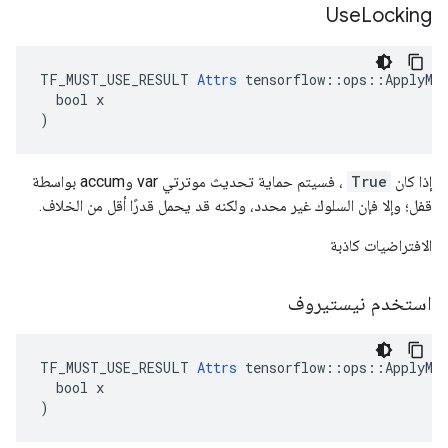
Use
Locking
TF_MUST_USE_RESULT 
Attrs
 tensorflow::ops::ApplyMom
  bool x

)
إذا كان
True
، فسيتم حماية تحديث موترتي var وaccum بواسطة
قفل؛ وإلا فإن السلوك غير محدد، ولكنه قد يحمل قدرًا أقل من الخلاف.
الافتراضيات كاذبة
استخدم نيستيروف
TF_MUST_USE_RESULT 
Attrs
 tensorflow::ops::ApplyMom
  bool x

)