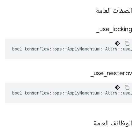
الصفات العامة
_
use
_
locking
bool tensorflow::ops::ApplyMomentum::Attrs::use_lo
_
use
_
nesterov
bool tensorflow::ops::ApplyMomentum::Attrs::use_ne
الوظائف العامة