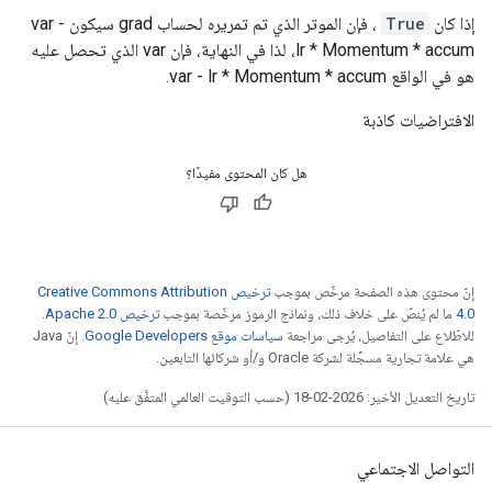
إذا كان
True
، فإن الموتر الذي تم تمريره لحساب grad سيكون var -
lr * Momentum * accum، لذا في النهاية، فإن var الذي تحصل عليه
هو في الواقع var - lr * Momentum * accum.
الافتراضيات كاذبة
هل كان المحتوى مفيدًا؟
إنّ محتوى هذه الصفحة مرخّص بموجب
ترخيص Creative Commons Attribution
4.0‏
ما لم يُنصّ على خلاف ذلك، ونماذج الرموز مرخّصة بموجب
ترخيص Apache 2.0‏
.
للاطّلاع على التفاصيل، يُرجى مراجعة
سياسات موقع Google Developers‏
. إنّ Java
هي علامة تجارية مسجَّلة لشركة Oracle و/أو شركائها التابعين.
تاريخ التعديل الأخير: 2026-02-18 (حسب التوقيت العالمي المتفَّق عليه)
التواصل الاجتماعي