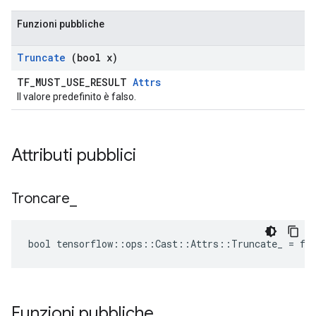
Funzioni pubbliche
Truncate
(bool x)
TF_MUST_USE_RESULT
Attrs
Il valore predefinito è falso.
Attributi pubblici
Troncare
_
bool tensorflow::ops::Cast::Attrs::Truncate_ = fa
Funzioni pubbliche