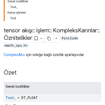
Genel özellikler
Tout_
Kamu işlevleri
Tout
tensor akışı
::
işlem
::
Kompleks
Karınlar
::
Öznitelikler
#include
<math_ops.h>
ComplexAbs
için isteğe bağlı özellik ayarlayıcılar.
Özet
Genel özellikler
Tout
_
= DT
_
FLOAT