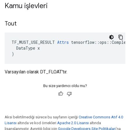
Kamu işlevleri
Tout
TF_MUST_USE_RESULT 
Attrs
 tensorflow::ops::ComplexA
  DataType x

)
Varsayılan olarak DT_FLOAT'tır.
Bu size yardımcı oldu mu?
Aksi belirtilmediği sürece bu sayfanın içeriği
Creative Commons Atıf 4.0
Lisansı
altında ve kod örnekleri
Apache 2.0 Lisansı
altında
lisanslanmıştır. Ayrıntılı bilgi için
Google Developers Site Politikaları
'na