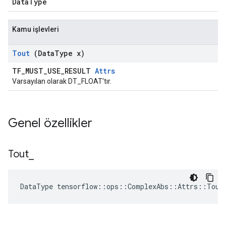
DataType
Kamu işlevleri
Tout
(Data
Type x)
TF_MUST_USE_RESULT
Attrs
Varsayılan olarak DT_FLOAT'tır.
Genel özellikler
Tout
_
DataType tensorflow::ops::ComplexAbs::Attrs::Tout