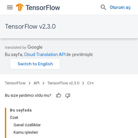
Oturum aç
TensorFlow v2.3.0
Bu sayfa,
Cloud Translation API
ile çevrilmiştir.
TensorFlow
API
TensorFlow v2.3.0
C++
Bu size yardımcı oldu mu?
Bu sayfada
Özet
Genel özellikler
Kamu işlevleri