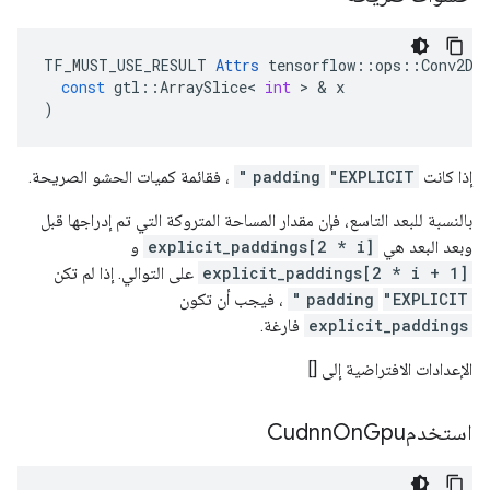
TF_MUST_USE_RESULT
Attrs
tensorflow
::
ops
::
Conv2D
:
const
gtl
::
ArraySlice
<
int
>
&
x
)
إذا كانت
"EXPLICIT"
padding
، فقائمة كميات الحشو الصريحة.
بالنسبة للبعد التاسع، فإن مقدار المساحة المتروكة التي تم إدراجها قبل
وبعد البعد هي
explicit_paddings[2 * i]
و
explicit_paddings[2 * i + 1]
على التوالي. إذا لم تكن
"EXPLICIT"
padding
، فيجب أن تكون
explicit_paddings
فارغة.
الإعدادات الافتراضية إلى []
استخدمCudnn
Gpu
On