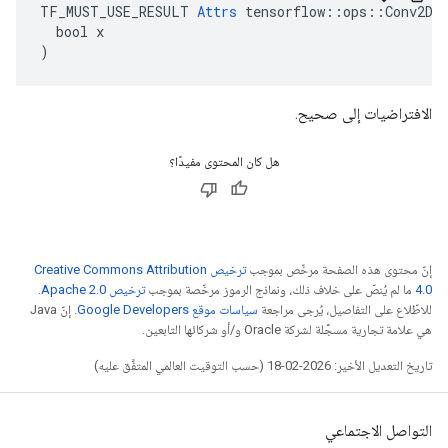
TF_MUST_USE_RESULT 
Attrs
 tensorflow::ops::Conv2D::
  bool x

)
الافتراضيات إلى صحيح.
هل كان المحتوى مفيدًا؟
إنّ محتوى هذه الصفحة مرخّص بموجب
ترخيص Creative Commons Attribution
4.0‏
ما لم يُنصّ على خلاف ذلك، ونماذج الرموز مرخّصة بموجب
ترخيص Apache 2.0‏
.
للاطّلاع على التفاصيل، يُرجى مراجعة
سياسات موقع Google Developers‏
. إنّ Java
هي علامة تجارية مسجَّلة لشركة Oracle و/أو شركائها التابعين.
تاريخ التعديل الأخير: 2026-02-18 (حسب التوقيت العالمي المتفَّق عليه)
التواصل الاجتماعي