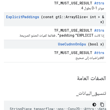
TF_MUST_USE_RESULT
Attrs
موتر 1-D بطول 4.
Explicit
Paddings
(const gtl
::
Array
Slice< int > &
x)
TF_MUST_USE_RESULT
Attrs
padding
"EXPLICIT"
إذا كانت
، فقائمة كميات الحشو الصريحة.
Use
Cudnn
On
Gpu
(bool x)
TF_MUST_USE_RESULT
Attrs
الافتراضيات إلى صحيح.
الصفات العامة
تنسيق
_
البيانات
_
StringPiece tensorflow::ops::Conv2D::Attrs::data_