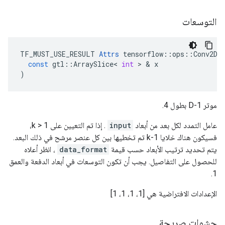
التوسعات
TF_MUST_USE_RESULT
Attrs
tensorflow
::
ops
::
Conv2D
:
const
gtl
::
ArraySlice
<
int
>
&
x
)
موتر 1-D بطول 4.
عامل التمدد لكل بعد من أبعاد
input
. إذا تم التعيين على k > 1،
فسيكون هناك خلايا k-1 تم تخطيها بين كل عنصر مرشح في ذلك البعد.
يتم تحديد ترتيب الأبعاد حسب قيمة
data_format
، انظر أعلاه
للحصول على التفاصيل. يجب أن تكون التوسعات في أبعاد الدفعة والعمق
1.
الإعدادات الافتراضية هي [1، 1، 1، 1]
حشوات صريحة