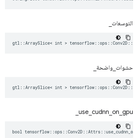
التوسعات
_
gtl::ArraySlice< int > tensorflow::ops::Conv2D::At
حشوات
_
واضحة
_
gtl::ArraySlice< int > tensorflow::ops::Conv2D::At
_
use
_
cudnn
_
on
_
gpu
bool tensorflow::ops::Conv2D::Attrs::use_cudnn_on_