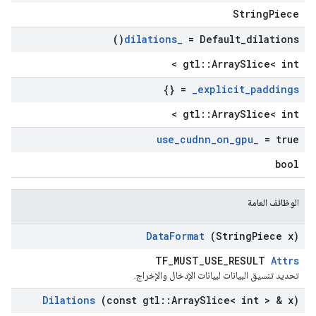
StringPiece
)
dilations
_
=
Default_dilations(
gtl::ArraySlice< int >
= {}
_
explicit
_
paddings
gtl::ArraySlice< int >
use
_
cudnn
_
on
_
gpu
_
= true
bool
الوظائف العامة
Data
Format
(String
Piece x)
TF_MUST_USE_RESULT
Attrs
تحديد تنسيق البيانات لبيانات الإدخال والإخراج.
Dilations
(const gtl
::
Array
Slice< int > & x)