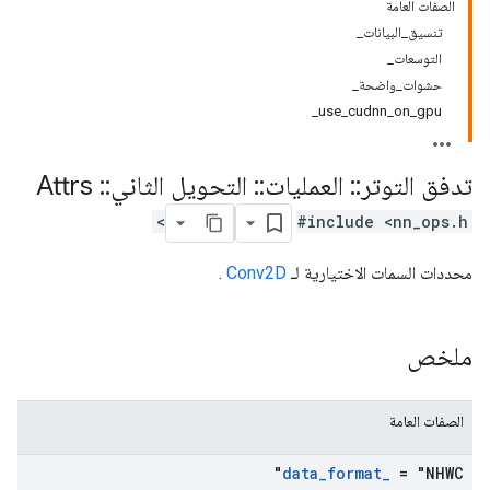
الصفات العامة
تنسيق_البيانات_
التوسعات_
حشوات_واضحة_
use_cudnn_on_gpu_
تدفق التوتر
::
العمليات
::
التحويل الثاني
::
Attrs
#include <nn_ops.h>
محددات السمات الاختيارية لـ
Conv2D
.
ملخص
الصفات العامة
data
_
format
_
= "NHWC"