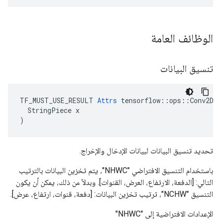
الوظائف العامة
تنسيق البيانات
TF_MUST_USE_RESULT 
Attrs
 tensorflow::ops::Conv2D::
  StringPiece x

)
تحديد تنسيق البيانات لبيانات الإدخال والإخراج.
باستخدام التنسيق الافتراضي "NHWC"، يتم تخزين البيانات بالترتيب
التالي: [الدفعة، الارتفاع، العرض، القنوات]. وبدلاً من ذلك، يمكن أن يكون
التنسيق "NCHW"، ترتيب تخزين البيانات: [دفعة، قنوات، ارتفاع، عرض].
الإعدادات الافتراضية إلى "NHWC"