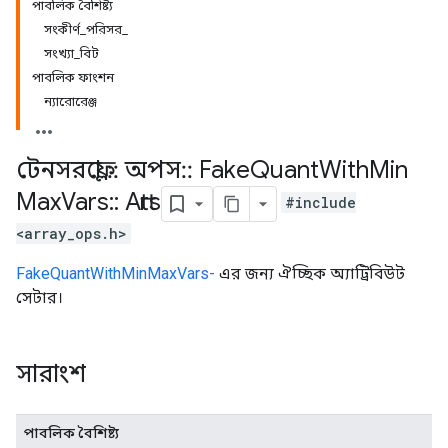
পাবলিক বৈশিষ্ট্য
সংকীর্ণ_পরিসর_
সংখ্যা_বিট
পাবলিক ফাংশন
ন্যারোরেঞ্জ
টেনসরফ্লো
::
অপস
::
Fake
Quant
With
Min
Max
Vars
::
Attrs
#include
<array_ops.h>
FakeQuantWithMinMaxVars-
এর জন্য ঐচ্ছিক অ্যাট্রিবিউট
সেটার।
সারাংশ
পাবলিক বৈশিষ্ট্য