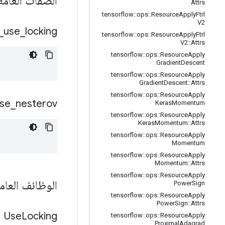
الصفات العام
Attrs
tensorflow
::
ops
::
Resource
Apply
Ftrl
V2
_
use
_
locking
tensorflow
::
ops
::
Resource
Apply
Ftrl
V2
::
Attrs
tensorflow
::
ops
::
Resource
Apply
Gradient
Descent
tensorflow
::
ops
::
Resource
Apply
Gradient
Descent
::
Attrs
tensorflow
::
ops
::
Resource
Apply
se
_
nesterov
Keras
Momentum
tensorflow
::
ops
::
Resource
Apply
Keras
Momentum
::
Attrs
tensorflow
::
ops
::
Resource
Apply
Momentum
tensorflow
::
ops
::
Resource
Apply
Momentum
::
Attrs
tensorflow
::
ops
::
Resource
Apply
الوظائف العام
Power
Sign
tensorflow
::
ops
::
Resource
Apply
Power
Sign
::
Attrs
Use
Locking
tensorflow
::
ops
::
Resource
Apply
Proximal
Adagrad