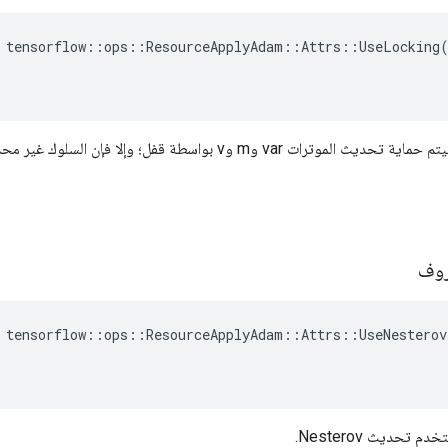
 tensorflow::ops::ResourceApplyAdam::Attrs::UseLocking(
، فسيتم حماية تحديث الموترات var وm وv بواسطة قفل؛ وإلا ف
روف
 tensorflow::ops::ResourceApplyAdam::Attrs::UseNesterov(
م تحديث Nesterov.