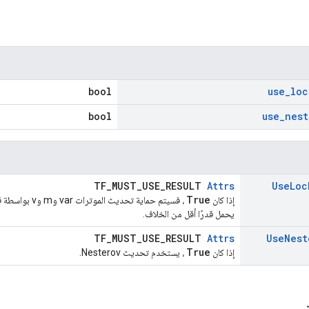
bool
use
_
loc
bool
use
_
nest
TF_MUST_USE_RESULT
Attrs
Use
Loc
True
إذا كان
، فسيتم حماية تح
يحمل قدرًا أقل من الخلاف.
TF_MUST_USE_RESULT
Attrs
Use
Nest
True
إذا كان
، يستخدم تحديث Nesterov.