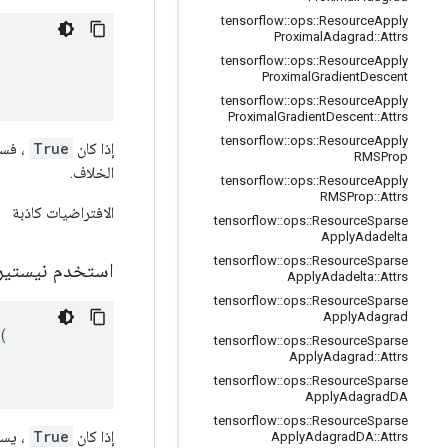
tensorflow
::
ops
::
Resource
Apply
Proximal
Adagrad
::
Attrs


tensorflow
::
ops
::
Resource
Apply
Proximal
Gradient
Descent
tensorflow
::
ops
::
Resource
Apply
Proximal
Gradient
Descent
::
Attrs
tensorflow
::
ops
::
Resource
Apply
إذا كان
True
RMSProp
الخلاف.
tensorflow
::
ops
::
Resource
Apply
RMSProp
::
Attrs
الافتراضيات كاذبة
tensorflow
::
ops
::
Resource
Sparse
Apply
Adadelta
tensorflow
::
ops
::
Resource
Sparse
استخدم نيستي
Apply
Adadelta
::
Attrs
tensorflow
::
ops
::
Resource
Sparse
Apply
Adagrad


tensorflow
::
ops
::
Resource
Sparse
Apply
Adagrad
::
Attrs
tensorflow
::
ops
::
Resource
Sparse
Apply
Adagrad
DA
tensorflow
::
ops
::
Resource
Sparse
إذا كان
True
، يستخد
Apply
Adagrad
DA
::
Attrs