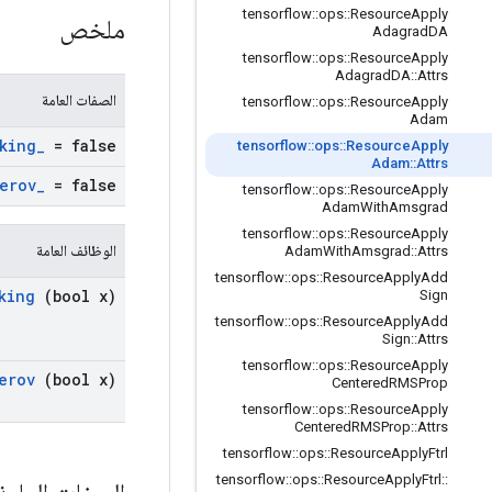
tensorflow
::
ops
::
Resource
Apply
ملخص
Adagrad
DA
tensorflow
::
ops
::
Resource
Apply
Adagrad
DA
::
Attrs
الصفات العامة
tensorflow
::
ops
::
Resource
Apply
Adam
king
_
= false
tensorflow
::
ops
::
Resource
Apply
Adam
::
Attrs
erov
_
= false
tensorflow
::
ops
::
Resource
Apply
Adam
With
Amsgrad
tensorflow
::
ops
::
Resource
Apply
الوظائف العامة
Adam
With
Amsgrad
::
Attrs
tensorflow
::
ops
::
Resource
Apply
Add
king
(bool x)
Sign
tensorflow
::
ops
::
Resource
Apply
Add
Sign
::
Attrs
tensorflow
::
ops
::
Resource
Apply
erov
(bool x)
Centered
RMSProp
tensorflow
::
ops
::
Resource
Apply
Centered
RMSProp
::
Attrs
tensorflow
::
ops
::
Resource
Apply
Ftrl
tensorflow
::
ops
::
Resource
Apply
Ftrl
::