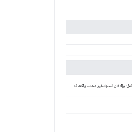
ديث الموترات var وm وv بواسطة قفل؛ وإلا فإن السلوك غير محدد، ولكنه قد