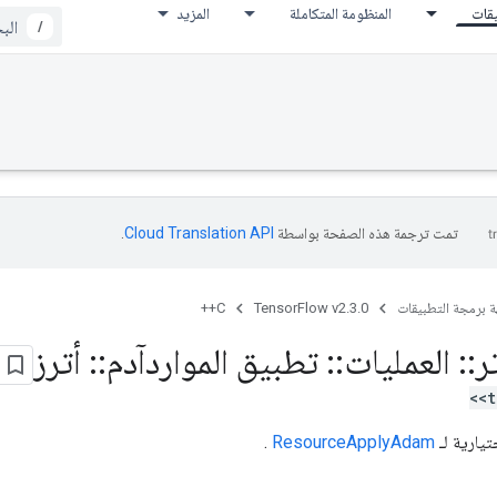
يقات
المنظومة المتكاملة
المزيد
/
تمت ترجمة هذه الصفحة بواسطة
Cloud Translation API‏
.
ة برمجة التطبيقات
TensorFlow v2.3.0
C++
ر
::
العمليات
::
تطبيق المواردآدم
::
أترز
<t
يارية لـ
ResourceApplyAdam
.