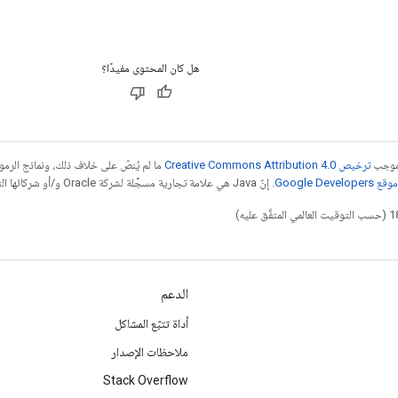
هل كان المحتوى مفيدًا؟
بموجب
ترخيص Creative Commons Attribution 4.0‏
ما لم يُنصّ على خلاف ذلك، ونماذج الر
Google Dev‏
. إنّ Java هي علامة تجارية مسجَّلة لشركة Oracle و/أو شركائها التابعين.
الدعم
أداة تتبّع المشاكل
ملاحظات الإصدار
Stack Overflow