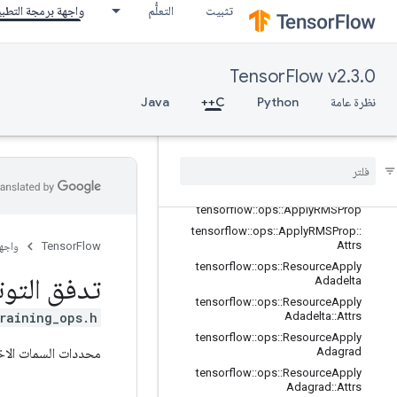
تثبيت
التعلُّم
واجهة برمجة التطب
tensorflow::ops::ApplyPowerSign
tensorflow::ops::ApplyPowerSign::At
trs
tensorflow::ops::ApplyProximalAdag
TensorFlow v2.3.0
rad
نظرة عامة
Python
C++
Java
tensorflow::ops::ApplyProximalAdag
rad::Attrs
tensorflow
::
ops
::
Apply
Proximal
Gradient
Descent
tensorflow
::
ops
::
Apply
Proximal
Gradient
Descent
::
Attrs
tensorflow
::
ops
::
Apply
RMSProp
tensorflow
::
ops
::
Apply
RMSProp
::
Attrs
TensorFlow
واجه
tensorflow
::
ops
::
Resource
Apply
تدفق التوت
Adadelta
tensorflow
::
ops
::
Resource
Apply
raining_ops.h>
Adadelta
::
Attrs
tensorflow
::
ops
::
Resource
Apply
محددات السمات الاخت
Adagrad
tensorflow
::
ops
::
Resource
Apply
Adagrad
::
Attrs