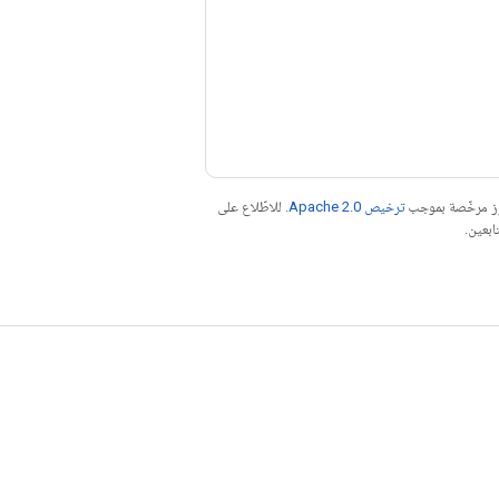
موز مرخّصة بموجب
ترخيص Apache 2.0‏
. للاطّلاع على