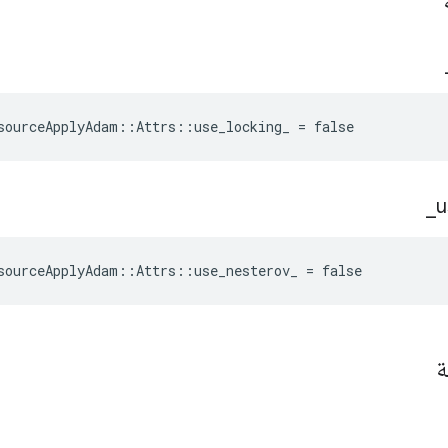
ة
sourceApplyAdam::Attrs::use_locking_ = false
_
u
sourceApplyAdam::Attrs::use_nesterov_ = false
ة