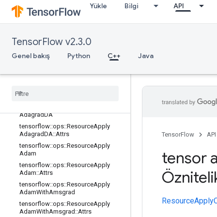
Yükle
Bilgi
API
tensorflow::ops::ApplyRMSProp::Attr
s
tensorflow::ops::ResourceApplyAda
delta
TensorFlow v2.3.0
tensorflow::ops::ResourceApplyAda
Genel bakış
Python
C++
Java
delta::Attrs
tensorflow
::
ops
::
Resource
Apply
Adagrad
tensorflow
::
ops
::
Resource
Apply
Adagrad
::
Attrs
tensorflow
::
ops
::
Resource
Apply
Adagrad
DA
tensorflow
::
ops
::
Resource
Apply
Adagrad
DA
::
Attrs
TensorFlow
API
tensorflow
::
ops
::
Resource
Apply
tensor a
Adam
tensorflow
::
ops
::
Resource
Apply
Özniteli
Adam
::
Attrs
tensorflow
::
ops
::
Resource
Apply
Adam
With
Amsgrad
ResourceApply
tensorflow
::
ops
::
Resource
Apply
Adam
With
Amsgrad
::
Attrs