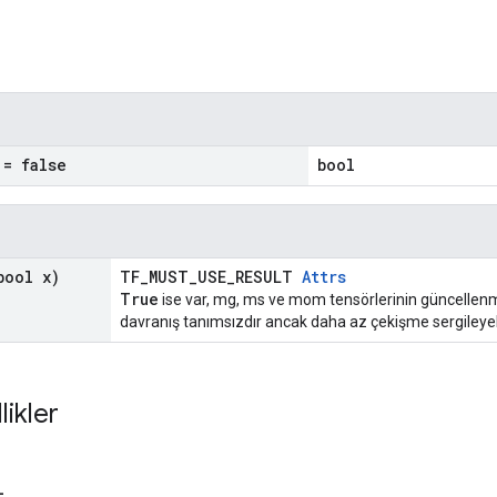
= false
bool
ool x)
TF_MUST_USE_RESULT
Attrs
True
ise var, mg, ms ve mom tensörlerinin güncellenmes
davranış tanımsızdır ancak daha az çekişme sergileyebi
likler
_