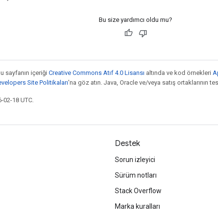
Bu size yardımcı oldu mu?
bu sayfanın içeriği
Creative Commons Atıf 4.0 Lisansı
altında ve kod örnekleri
A
elopers Site Politikaları
'na göz atın. Java, Oracle ve/veya satış ortaklarının tesc
6-02-18 UTC.
Destek
Sorun izleyici
Sürüm notları
Stack Overflow
Marka kuralları