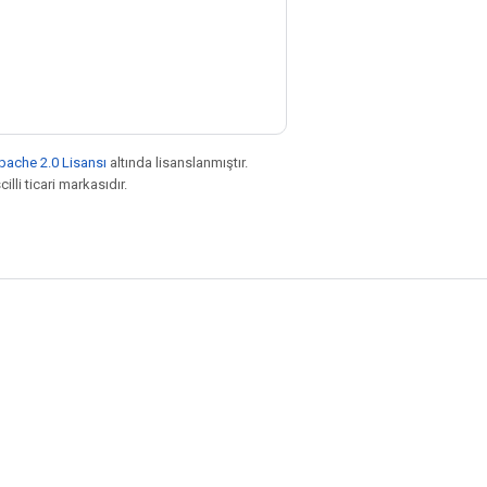
pache 2.0 Lisansı
altında lisanslanmıştır.
illi ticari markasıdır.