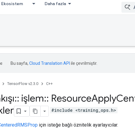
Ekosistem
Daha fazla
Bu sayfa,
Cloud Translation API
ile çevrilmiştir.
TensorFlow v2.3.0
C++
kışı
::
işlem
::
Resource
Apply
Cen
kler
#include <training_ops.h>
CenteredRMSProp
için isteğe bağlı öznitelik ayarlayıcılar.