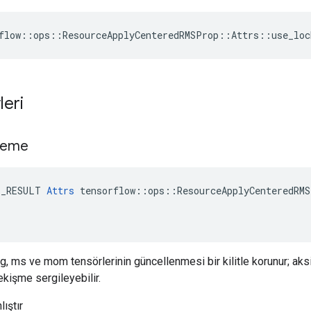
flow::ops::ResourceApplyCenteredRMSProp::Attrs::use_loc
leri
tleme
E_RESULT 
Attrs
 tensorflow::ops::ResourceApplyCenteredRMS
g, ms ve mom tensörlerinin güncellenmesi bir kilitle korunur; aks
kişme sergileyebilir.
lıştır