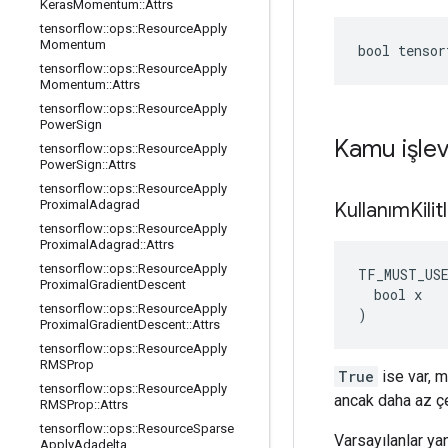
Keras
Momentum
::
Attrs
tensorflow
::
ops
::
Resource
Apply
Momentum
bool tensor
tensorflow
::
ops
::
Resource
Apply
Momentum
::
Attrs
tensorflow
::
ops
::
Resource
Apply
Power
Sign
Kamu işlev
tensorflow
::
ops
::
Resource
Apply
Power
Sign
::
Attrs
tensorflow
::
ops
::
Resource
Apply
Proximal
Adagrad
Kullanım
Kili
tensorflow
::
ops
::
Resource
Apply
Proximal
Adagrad
::
Attrs
tensorflow
::
ops
::
Resource
Apply
TF_MUST_US
Proximal
Gradient
Descent
  bool x

tensorflow
::
ops
::
Resource
Apply
)
Proximal
Gradient
Descent
::
Attrs
tensorflow
::
ops
::
Resource
Apply
RMSProp
True
ise var, m
tensorflow
::
ops
::
Resource
Apply
ancak daha az çe
RMSProp
::
Attrs
tensorflow
::
ops
::
Resource
Sparse
Varsayılanlar yan
Apply
Adadelta