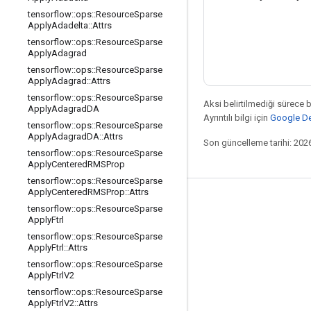
tensorflow
::
ops
::
Resource
Sparse
Apply
Adadelta
::
Attrs
tensorflow
::
ops
::
Resource
Sparse
Apply
Adagrad
tensorflow
::
ops
::
Resource
Sparse
Apply
Adagrad
::
Attrs
tensorflow
::
ops
::
Resource
Sparse
Aksi belirtilmediği sürece 
Apply
Adagrad
DA
Ayrıntılı bilgi için
Google Dev
tensorflow
::
ops
::
Resource
Sparse
Apply
Adagrad
DA
::
Attrs
Son güncelleme tarihi: 202
tensorflow
::
ops
::
Resource
Sparse
Apply
Centered
RMSProp
tensorflow
::
ops
::
Resource
Sparse
Apply
Centered
RMSProp
::
Attrs
Bağlı kalma
tensorflow
::
ops
::
Resource
Sparse
Apply
Ftrl
Blog
tensorflow
::
ops
::
Resource
Sparse
Apply
Ftrl
::
Attrs
Forum
tensorflow
::
ops
::
Resource
Sparse
GitHub
Apply
Ftrl
V2
tensorflow
::
ops
::
Resource
Sparse
Twitter
Apply
Ftrl
V2
::
Attrs