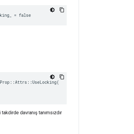
king_ = false
Prop::Attrs::UseLocking(

i takdirde davranış tanımsızdır