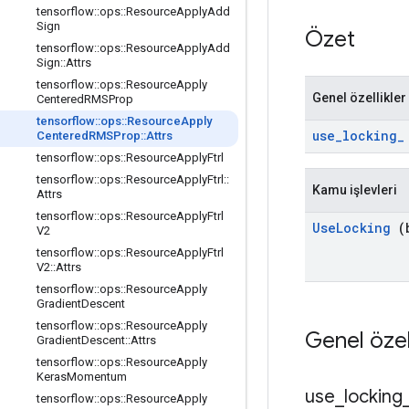
tensorflow
::
ops
::
Resource
Apply
Add
Sign
Özet
tensorflow
::
ops
::
Resource
Apply
Add
Sign
::
Attrs
tensorflow
::
ops
::
Resource
Apply
Genel özellikler
Centered
RMSProp
tensorflow
::
ops
::
Resource
Apply
use
_
locking
_
Centered
RMSProp
::
Attrs
tensorflow
::
ops
::
Resource
Apply
Ftrl
tensorflow
::
ops
::
Resource
Apply
Ftrl
::
Kamu işlevleri
Attrs
tensorflow
::
ops
::
Resource
Apply
Ftrl
Use
Locking
(b
V2
tensorflow
::
ops
::
Resource
Apply
Ftrl
V2
::
Attrs
tensorflow
::
ops
::
Resource
Apply
Gradient
Descent
tensorflow
::
ops
::
Resource
Apply
Genel özel
Gradient
Descent
::
Attrs
tensorflow
::
ops
::
Resource
Apply
Keras
Momentum
use
_
locking
tensorflow
::
ops
::
Resource
Apply