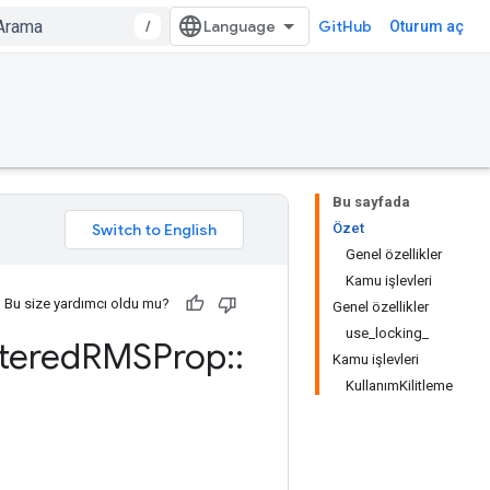
/
GitHub
Oturum aç
Bu sayfada
Özet
Genel özellikler
Kamu işlevleri
Bu size yardımcı oldu mu?
Genel özellikler
use_locking_
tered
RMSProp
::
Kamu işlevleri
KullanımKilitleme