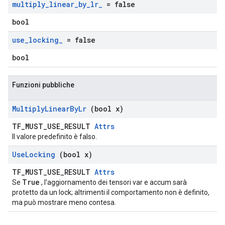
multiply
_
linear
_
by
_
lr
_
= false
bool
use
_
locking
_
= false
bool
Funzioni pubbliche
Multiply
Linear
By
Lr
(bool x)
TF_MUST_USE_RESULT
Attrs
Il valore predefinito è falso.
Use
Locking
(bool x)
TF_MUST_USE_RESULT
Attrs
True
Se
, l'aggiornamento dei tensori var e accum sarà
protetto da un lock; altrimenti il ​​comportamento non è definito,
ma può mostrare meno contesa.