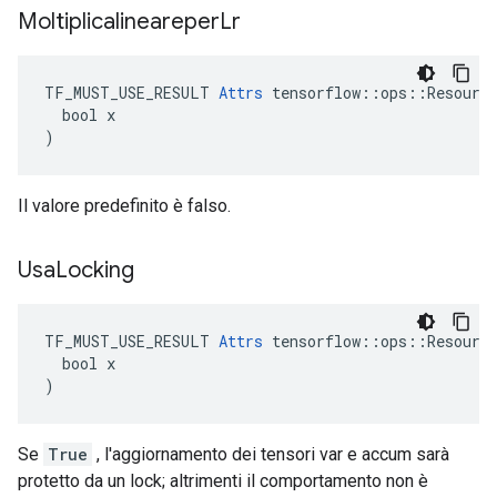
Moltiplicalineareper
Lr
TF_MUST_USE_RESULT 
Attrs
 tensorflow::ops::Resource
  bool x

)
Il valore predefinito è falso.
Usa
Locking
TF_MUST_USE_RESULT 
Attrs
 tensorflow::ops::Resource
  bool x

)
Se
True
, l'aggiornamento dei tensori var e accum sarà
protetto da un lock; altrimenti il ​​comportamento non è