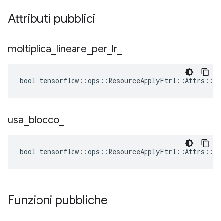
Attributi pubblici
moltiplica
_
lineare
_
per
_
lr
_
bool tensorflow::ops::ResourceApplyFtrl::Attrs::mu
usa
_
blocco
_
bool tensorflow::ops::ResourceApplyFtrl::Attrs::us
Funzioni pubbliche