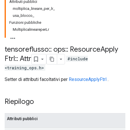
Attributi pubblici
moltiplica_lineare_per_lr_
usa_blocco_
Funzioni pubbliche
MoltiplicalineareperLr
tensoreflusso
::
ops
::
Resource
Apply
Ftrl
::
Attr
#include
<training_ops.h>
Setter di attributi facoltativi per
ResourceApplyFtrl
.
Riepilogo
Attributi pubblici