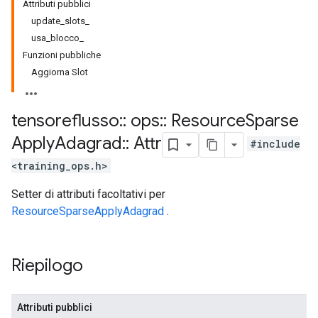
Attributi pubblici
update_slots_
usa_blocco_
Funzioni pubbliche
Aggiorna Slot
tensoreflusso
::
ops
::
Resource
Sparse
Apply
Adagrad
::
Attr
#include
<training_ops.h>
Setter di attributi facoltativi per
ResourceSparseApplyAdagrad
.
Riepilogo
Attributi pubblici