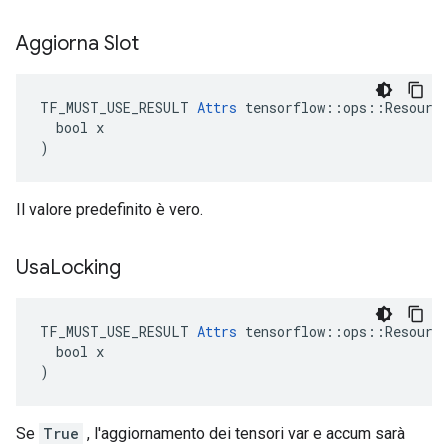
Aggiorna Slot
TF_MUST_USE_RESULT 
Attrs
 tensorflow::ops::Resource
  bool x

)
Il valore predefinito è vero.
Usa
Locking
TF_MUST_USE_RESULT 
Attrs
 tensorflow::ops::Resource
  bool x

)
Se
True
, l'aggiornamento dei tensori var e accum sarà