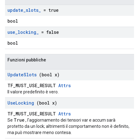
update
_
slots
_
= true
bool
use
_
locking
_
= false
bool
Funzioni pubbliche
Update
Slots
(bool x)
TF_MUST_USE_RESULT
Attrs
Il valore predefinito è vero.
Use
Locking
(bool x)
TF_MUST_USE_RESULT
Attrs
True
Se
, l'aggiornamento dei tensori var e accum sarà
protetto da un lock; altrimenti il ​​comportamento non è definito,
ma può mostrare meno contesa.