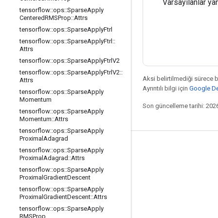
Varsayılanlar yan
tensorflow
::
ops
::
Sparse
Apply
Centered
RMSProp
::
Attrs
tensorflow
::
ops
::
Sparse
Apply
Ftrl
tensorflow
::
ops
::
Sparse
Apply
Ftrl
::
Attrs
tensorflow
::
ops
::
Sparse
Apply
Ftrl
V2
tensorflow
::
ops
::
Sparse
Apply
Ftrl
V2
::
Aksi belirtilmediği sürece 
Attrs
Ayrıntılı bilgi için
Google Dev
tensorflow
::
ops
::
Sparse
Apply
Momentum
Son güncelleme tarihi: 202
tensorflow
::
ops
::
Sparse
Apply
Momentum
::
Attrs
tensorflow
::
ops
::
Sparse
Apply
Proximal
Adagrad
Bağlı kalma
tensorflow
::
ops
::
Sparse
Apply
Proximal
Adagrad
::
Attrs
Blog
tensorflow
::
ops
::
Sparse
Apply
Proximal
Gradient
Descent
Forum
tensorflow
::
ops
::
Sparse
Apply
GitHub
Proximal
Gradient
Descent
::
Attrs
tensorflow
::
ops
::
Sparse
Apply
Twitter
RMSProp