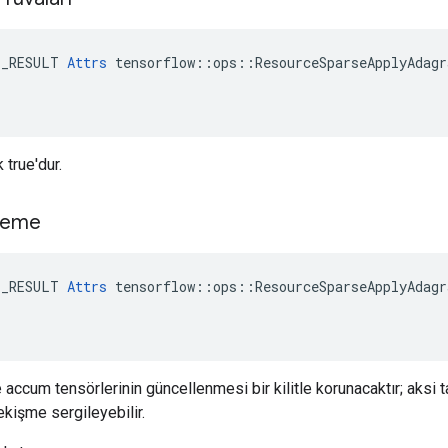
E_RESULT 
Attrs
 tensorflow::ops::ResourceSparseApplyAdagr
 true'dur.
tleme
E_RESULT 
Attrs
 tensorflow::ops::ResourceSparseApplyAdagr
 accum tensörlerinin güncellenmesi bir kilitle korunacaktır; aksi 
kişme sergileyebilir.