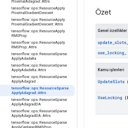
Proximal
Adagrad
::
Attrs
tensorflow
::
ops
::
Resource
Apply
Özet
Proximal
Gradient
Descent
tensorflow
::
ops
::
Resource
Apply
Proximal
Gradient
Descent
::
Attrs
Genel özellikler
tensorflow
::
ops
::
Resource
Apply
RMSProp
update
_
slots
tensorflow
::
ops
::
Resource
Apply
RMSProp
::
Attrs
use
_
locking
_
tensorflow
::
ops
::
Resource
Sparse
Apply
Adadelta
tensorflow
::
ops
::
Resource
Sparse
Kamu işlevleri
Apply
Adadelta
::
Attrs
tensorflow
::
ops
::
Resource
Sparse
Update
Slots
(
Apply
Adagrad
tensorflow
::
ops
::
Resource
Sparse
Apply
Adagrad
::
Attrs
Use
Locking
(b
tensorflow
::
ops
::
Resource
Sparse
Apply
Adagrad
DA
tensorflow
::
ops
::
Resource
Sparse
Apply
Adagrad
DA
::
Attrs
tensorflow
::
ops
::
Resource
Sparse
Apply
Centered
RMSProp