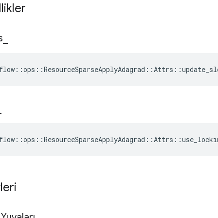
likler
s
_
flow::ops::ResourceSparseApplyAdagrad::Attrs::update_sl
_
flow::ops::ResourceSparseApplyAdagrad::Attrs::use_locki
leri
Yuvaları