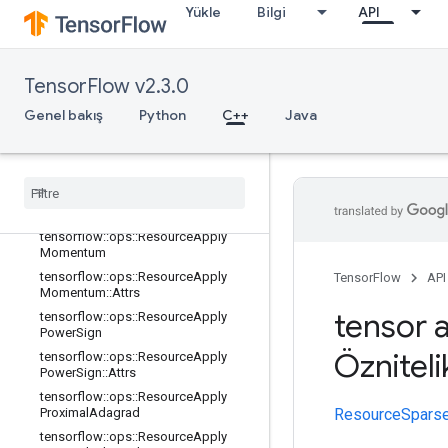
Yükle
Bilgi
API
2
tensorflow::ops::ResourceApplyFtrlV
2::Attrs
tensorflow::ops::ResourceApplyGra
TensorFlow v2.3.0
dientDescent
Genel bakış
Python
C++
Java
tensorflow::ops::ResourceApplyGra
dientDescent::Attrs
tensorflow
::
ops
::
Resource
Apply
Keras
Momentum
tensorflow
::
ops
::
Resource
Apply
Keras
Momentum
::
Attrs
tensorflow
::
ops
::
Resource
Apply
Momentum
tensorflow
::
ops
::
Resource
Apply
TensorFlow
API
Momentum
::
Attrs
tensor a
tensorflow
::
ops
::
Resource
Apply
Power
Sign
Özniteli
tensorflow
::
ops
::
Resource
Apply
Power
Sign
::
Attrs
tensorflow
::
ops
::
Resource
Apply
ResourceSpars
Proximal
Adagrad
tensorflow
::
ops
::
Resource
Apply