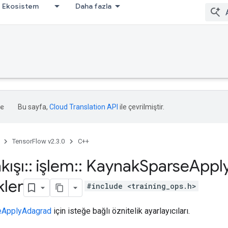
Ekosistem
Daha fazla
Bu sayfa,
Cloud Translation API
ile çevrilmiştir.
TensorFlow v2.3.0
C++
kışı
::
işlem
::
Kaynak
Sparse
Appl
kler
#include <training_ops.h>
eApplyAdagrad
için isteğe bağlı öznitelik ayarlayıcıları.