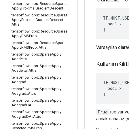
tensorflow
::
ops
::
Resource
Sparse
Apply
Proximal
Gradient
Descent
tensorflow
::
ops
::
Resource
Sparse
TF_MUST_US
Apply
Proximal
Gradient
Descent
::
  bool x

Attrs
)
tensorflow
::
ops
::
Resource
Sparse
Apply
RMSProp
tensorflow
::
ops
::
Resource
Sparse
Varsayılan olarak
Apply
RMSProp
::
Attrs
tensorflow
::
ops
::
Sparse
Apply
Adadelta
Kullanım
Kili
tensorflow
::
ops
::
Sparse
Apply
Adadelta
::
Attrs
tensorflow
::
ops
::
Sparse
Apply
TF_MUST_US
Adagrad
  bool x

tensorflow
::
ops
::
Sparse
Apply
)
Adagrad
::
Attrs
tensorflow
::
ops
::
Sparse
Apply
Adagrad
DA
True
ise var ve
tensorflow
::
ops
::
Sparse
Apply
Adagrad
DA
::
Attrs
ancak daha az çe
tensorflow
::
ops
::
Sparse
Apply
Centered
RMSProp