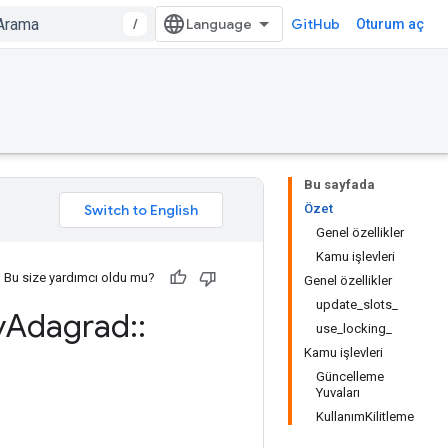
/
GitHub
Oturum aç
Bu sayfada
Özet
Genel özellikler
Kamu işlevleri
Bu size yardımcı oldu mu?
Genel özellikler
update_slots_
y
Adagrad
::
use_locking_
Kamu işlevleri
Güncelleme
Yuvaları
KullanımKilitleme