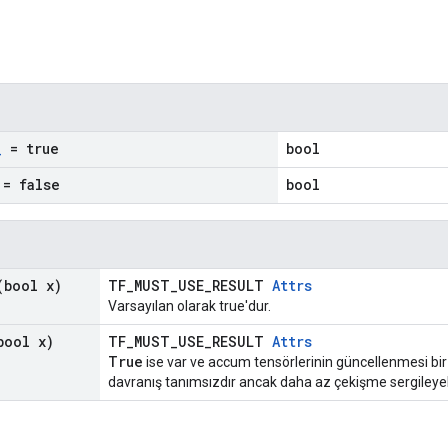
_
= true
bool
= false
bool
bool x)
TF_MUST_USE_RESULT
Attrs
Varsayılan olarak true'dur.
ool x)
TF_MUST_USE_RESULT
Attrs
True
ise var ve accum tensörlerinin güncellenmesi bir k
davranış tanımsızdır ancak daha az çekişme sergileyebi