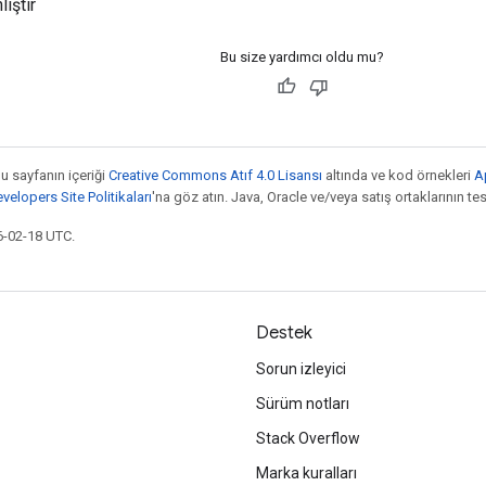
lıştır
Bu size yardımcı oldu mu?
bu sayfanın içeriği
Creative Commons Atıf 4.0 Lisansı
altında ve kod örnekleri
A
elopers Site Politikaları
'na göz atın. Java, Oracle ve/veya satış ortaklarının tesc
6-02-18 UTC.
Destek
Sorun izleyici
Sürüm notları
Stack Overflow
Marka kuralları