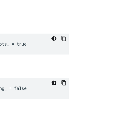
ots_ = true
ng_ = false