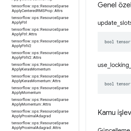
Genel özel
tensorflow
::
ops
::
Resource
Sparse
Apply
Centered
RMSProp
::
Attrs
tensorflow
::
ops
::
Resource
Sparse
update
_
slot
Apply
Ftrl
tensorflow
::
ops
::
Resource
Sparse
Apply
Ftrl
::
Attrs
bool tensor
tensorflow
::
ops
::
Resource
Sparse
Apply
Ftrl
V2
tensorflow
::
ops
::
Resource
Sparse
Apply
Ftrl
V2
::
Attrs
use
_
locking
tensorflow
::
ops
::
Resource
Sparse
Apply
Keras
Momentum
tensorflow
::
ops
::
Resource
Sparse
Apply
Keras
Momentum
::
Attrs
bool tensor
tensorflow
::
ops
::
Resource
Sparse
Apply
Momentum
tensorflow
::
ops
::
Resource
Sparse
Apply
Momentum
::
Attrs
Kamu işlev
tensorflow
::
ops
::
Resource
Sparse
Apply
Proximal
Adagrad
tensorflow
::
ops
::
Resource
Sparse
Apply
Proximal
Adagrad
::
Attrs
Güncelleme 