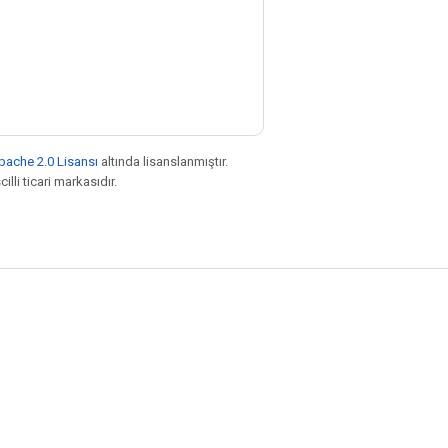
pache 2.0 Lisansı
altında lisanslanmıştır.
illi ticari markasıdır.