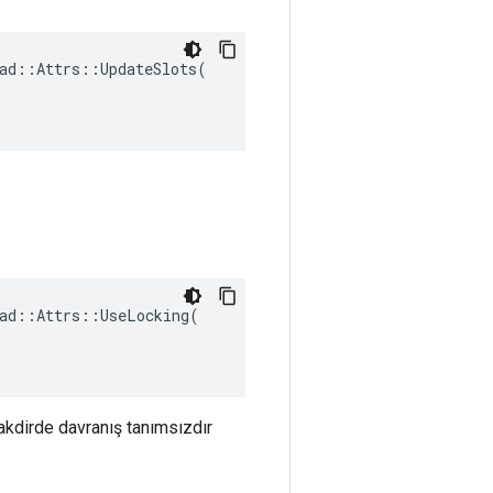
ad::Attrs::UpdateSlots(

ad::Attrs::UseLocking(

takdirde davranış tanımsızdır