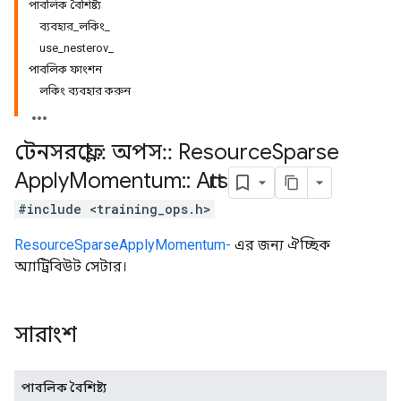
পাবলিক বৈশিষ্ট্য
ব্যবহার_লকিং_
use_nesterov_
পাবলিক ফাংশন
লকিং ব্যবহার করুন
টেনসরফ্লো
::
অপস
::
Resource
Sparse
Apply
Momentum
::
Attrs
#include <training_ops.h>
ResourceSparseApplyMomentum-
এর জন্য ঐচ্ছিক
অ্যাট্রিবিউট সেটার।
সারাংশ
পাবলিক বৈশিষ্ট্য