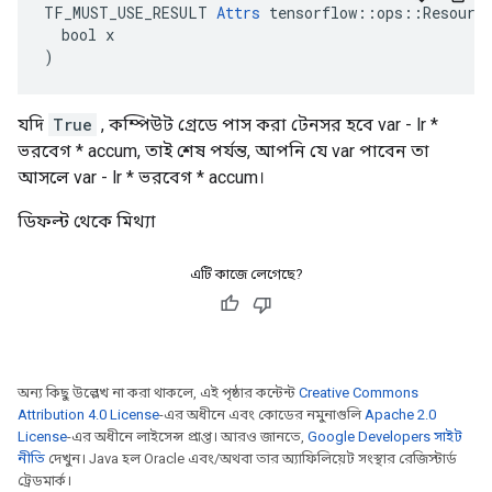
TF_MUST_USE_RESULT 
Attrs
 tensorflow::ops::Resource
  bool x

)
যদি
True
, কম্পিউট গ্রেডে পাস করা টেনসর হবে var - lr *
ভরবেগ * accum, তাই শেষ পর্যন্ত, আপনি যে var পাবেন তা
আসলে var - lr * ভরবেগ * accum।
ডিফল্ট থেকে মিথ্যা
এটি কাজে লেগেছে?
অন্য কিছু উল্লেখ না করা থাকলে, এই পৃষ্ঠার কন্টেন্ট
Creative Commons
Attribution 4.0 License
-এর অধীনে এবং কোডের নমুনাগুলি
Apache 2.0
License
-এর অধীনে লাইসেন্স প্রাপ্ত। আরও জানতে,
Google Developers সাইট
নীতি
দেখুন। Java হল Oracle এবং/অথবা তার অ্যাফিলিয়েট সংস্থার রেজিস্টার্ড
ট্রেডমার্ক।