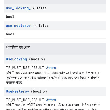
use
_
locking
_
= false
bool
use
_
nesterov
_
= false
bool
পাবলিক ফাংশন
Use
Locking
(bool x)
TF_MUST_USE_RESULT
Attrs
True
যদি
, var এবং accum tensors আপডেট করা একটি লক দ্বারা
সুরক্ষিত হবে; অন্যথায় আচরণটি অনির্ধারিত, তবে কম বিরোধ প্রদর্শন
করতে পারে।
Use
Nesterov
(bool x)
TF_MUST_USE_RESULT
Attrs
True
যদি
, কম্পিউট গ্রেডে পাস করা টেনসর হবে var - lr * ভরবেগ *
accum, তাই শেষ পর্যন্ত, আপনি যে var পাবেন তা আসলে var - lr *