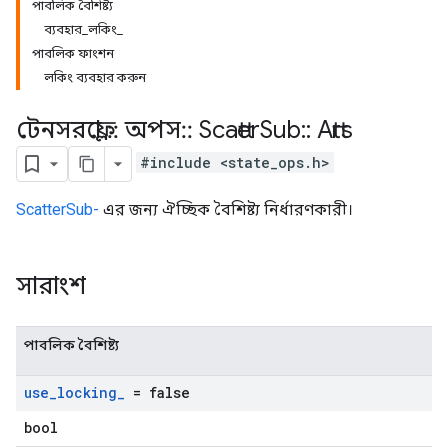
পাবলিক বৈশিষ্ট্য
ব্যবহার_লকিং_
পাবলিক ফাংশন
লকিং ব্যবহার করুন
টেনসরফ্লো
::
অপস
::
Scatter
Sub
::
Attrs
#include <state_ops.h>
ScatterSub-
এর জন্য ঐচ্ছিক বৈশিষ্ট্য নির্ধারণকারী।
সারাংশ
পাবলিক বৈশিষ্ট্য
use
_
locking
_
= false
bool