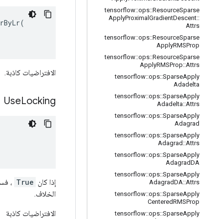
tensorflow
::
ops
::
Resource
Sparse
Apply
Proximal
Gradient
Descent
::
rByLr(

Attrs
tensorflow
::
ops
::
Resource
Sparse
Apply
RMSProp
tensorflow
::
ops
::
Resource
Sparse
Apply
RMSProp
::
Attrs
الافتراضيات كاذبة.
tensorflow
::
ops
::
Sparse
Apply
Adadelta
tensorflow
::
ops
::
Sparse
Apply
Use
Locking
Adadelta
::
Attrs
tensorflow
::
ops
::
Sparse
Apply
Adagrad
tensorflow
::
ops
::
Sparse
Apply
Adagrad
::
Attrs
tensorflow
::
ops
::
Sparse
Apply
Adagrad
DA
tensorflow
::
ops
::
Sparse
Apply
إذا كان
True
Adagrad
DA
::
Attrs
الخلاف.
tensorflow
::
ops
::
Sparse
Apply
Centered
RMSProp
الافتراضيات كاذبة
tensorflow
::
ops
::
Sparse
Apply