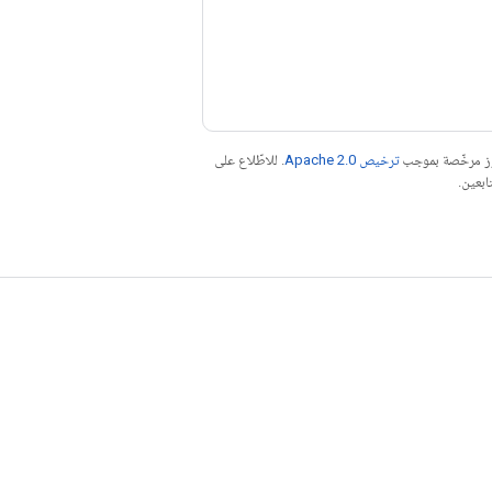
موز مرخّصة بموجب
ترخيص Apache 2.0‏
. للاطّلاع على