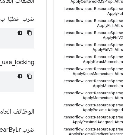
الصفات العام
Apply
Centered
RMSProp
::
Attrs
tensorflow
::
ops
::
Resource
Sparse
Apply
Ftrl
ضرب
_
خطيًا
_
ب
_
tensorflow
::
ops
::
Resource
Sparse
Apply
Ftrl
::
Attrs
tensorflow
::
ops
::
Resource
Sparse
Apply
Ftrl
V2
tensorflow
::
ops
::
Resource
Sparse
Apply
Ftrl
V2
::
Attrs
tensorflow
::
ops
::
Resource
Sparse
_
use
_
locking
Apply
Keras
Momentum
tensorflow
::
ops
::
Resource
Sparse
Apply
Keras
Momentum
::
Attrs
tensorflow
::
ops
::
Resource
Sparse
Apply
Momentum
tensorflow
::
ops
::
Resource
Sparse
Apply
Momentum
::
Attrs
tensorflow
::
ops
::
Resource
Sparse
الوظائف العام
Apply
Proximal
Adagrad
tensorflow
::
ops
::
Resource
Sparse
Apply
Proximal
Adagrad
::
Attrs
ضرب Linear
Lr
By
tensorflow
::
ops
::
Resource
Sparse
Apply
Proximal
Gradient
Descent