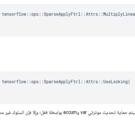
 tensorflow::ops::SparseApplyFtrl::Attrs::MultiplyLinea
 tensorflow::ops::SparseApplyFtrl::Attrs::UseLocking(

، فسيتم حماية تحديث موترتي var وaccum بواسطة قفل؛ وإلا