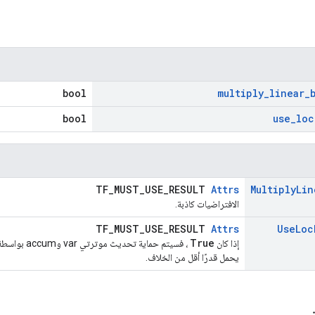
bool
multiply
_
linear
_
bool
use
_
loc
TF_MUST_USE_RESULT
Attrs
Multiply
Lin
الافتراضيات كاذبة.
TF_MUST_USE_RESULT
Attrs
Use
Loc
True
إذا كان
، فسيتم حماية
يحمل قدرًا أقل من الخلاف.