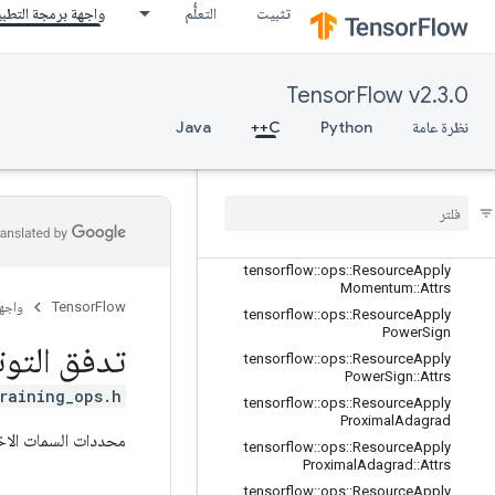
tensorflow::ops::ResourceApplyFtrlV
تثبيت
التعلُّم
واجهة برمجة التطب
2::Attrs
tensorflow::ops::ResourceApplyGra
dientDescent
TensorFlow v2.3.0
tensorflow::ops::ResourceApplyGra
dientDescent::Attrs
نظرة عامة
Python
C++
Java
tensorflow
::
ops
::
Resource
Apply
Keras
Momentum
tensorflow
::
ops
::
Resource
Apply
Keras
Momentum
::
Attrs
tensorflow
::
ops
::
Resource
Apply
Momentum
tensorflow
::
ops
::
Resource
Apply
Momentum
::
Attrs
TensorFlow
واجه
tensorflow
::
ops
::
Resource
Apply
Power
Sign
تدفق التوت
tensorflow
::
ops
::
Resource
Apply
Power
Sign
::
Attrs
raining_ops.h>
tensorflow
::
ops
::
Resource
Apply
Proximal
Adagrad
محددات السمات الاخت
tensorflow
::
ops
::
Resource
Apply
Proximal
Adagrad
::
Attrs
tensorflow
::
ops
::
Resource
Apply