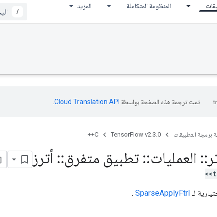
يقات
المنظومة المتكاملة
المزيد
/
تمت ترجمة هذه الصفحة بواسطة
Cloud Translation API‏
.
ة برمجة التطبيقات
TensorFlow v2.3.0
C++
ر
::
العمليات
::
تطبيق متفرق
::
أترز
<t
يارية لـ
SparseApplyFtrl
.