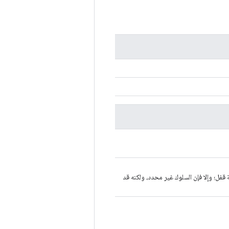
 تحديث موترتي var وaccum بواسطة قفل؛ وإلا فإن السلوك غير محدد، ولكنه قد