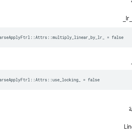
ة
_
lr
arseApplyFtrl::Attrs::multiply_linear_by_lr_ = false
arseApplyFtrl::Attrs::use_locking_ = false
ة