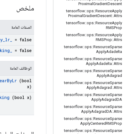
Proximal
Gradient
Descent
ملخص
tensorflow
::
ops
::
Resource
Apply
Proximal
Gradient
Descent
::
Attrs
tensorflow
::
ops
::
Resource
Apply
الصفات العامة
RMSProp
tensorflow
::
ops
::
Resource
Apply
by
_
lr
_
= false
RMSProp
::
Attrs
tensorflow
::
ops
::
Resource
Sparse
king
_
= false
Apply
Adadelta
tensorflow
::
ops
::
Resource
Sparse
Apply
Adadelta
::
Attrs
الوظائف العامة
tensorflow
::
ops
::
Resource
Sparse
Apply
Adagrad
ear
By
Lr
(bool
tensorflow
::
ops
::
Resource
Sparse
x)
Apply
Adagrad
::
Attrs
tensorflow
::
ops
::
Resource
Sparse
king
(bool x)
Apply
Adagrad
DA
tensorflow
::
ops
::
Resource
Sparse
Apply
Adagrad
DA
::
Attrs
tensorflow
::
ops
::
Resource
Sparse
Apply
Centered
RMSProp
tensorflow
::
ops
::
Resource
Sparse