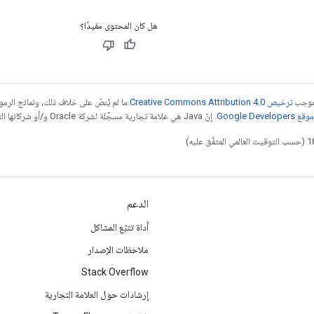
هل كان المحتوى مفيدًا؟
بموجب
ترخيص Creative Commons Attribution 4.0‏
ما لم يُنصّ على خلاف ذلك، ونماذج الر
Google Dev‏
. إنّ Java هي علامة تجارية مسجَّلة لشركة Oracle و/أو شركائها التابعين.
الدعم
أداة تتبّع المشاكل
ملاحظات الإصدار
Stack Overflow
إرشادات حول العلامة التجارية