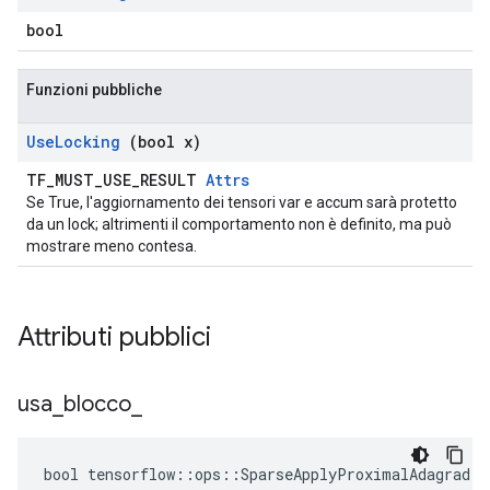
bool
Funzioni pubbliche
Use
Locking
(bool x)
TF_MUST_USE_RESULT
Attrs
Se True, l'aggiornamento dei tensori var e accum sarà protetto
da un lock; altrimenti il ​​comportamento non è definito, ma può
mostrare meno contesa.
Attributi pubblici
usa
_
blocco
_
bool tensorflow::ops::SparseApplyProximalAdagrad::