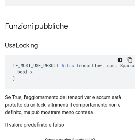
Funzioni pubbliche
Usa
Locking
TF_MUST_USE_RESULT 
Attrs
 tensorflow::ops::SparseAp
  bool x

)
Se True, l'aggiornamento dei tensori var e accum sarà
protetto da un lock; altrimenti il ​​comportamento non è
definito, ma può mostrare meno contesa.
Il valore predefinito è falso
Questa pagina è stata utile?