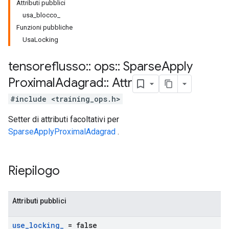
Attributi pubblici
usa_blocco_
Funzioni pubbliche
UsaLocking
tensoreflusso
::
ops
::
Sparse
Apply
Proximal
Adagrad
::
Attr
#include <training_ops.h>
Setter di attributi facoltativi per
SparseApplyProximalAdagrad
.
Riepilogo
Attributi pubblici
use
_
locking
_
= false