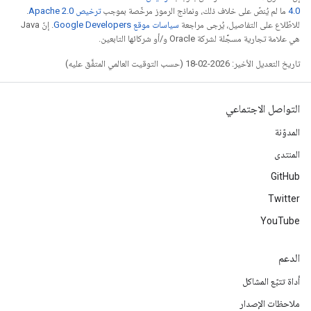
4.0‏
ما لم يُنصّ على خلاف ذلك، ونماذج الرموز مرخّصة بموجب
ترخيص Apache 2.0‏
.
للاطّلاع على التفاصيل، يُرجى مراجعة
سياسات موقع Google Developers‏
. إنّ Java
هي علامة تجارية مسجَّلة لشركة Oracle و/أو شركائها التابعين.
تاريخ التعديل الأخير: 2026-02-18 (حسب التوقيت العالمي المتفَّق عليه)
التواصل الاجتماعي
المدوّنة
المنتدى
GitHub
Twitter
YouTube
الدعم
أداة تتبّع المشاكل
ملاحظات الإصدار