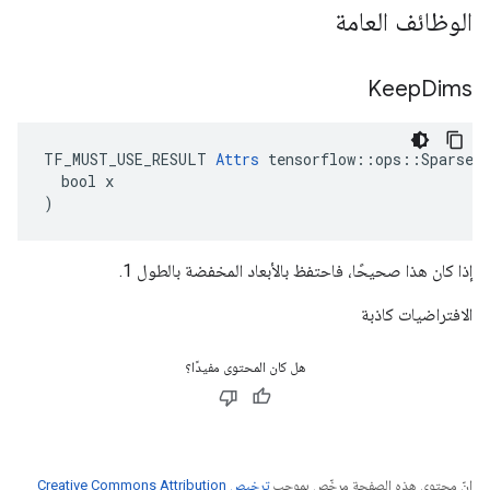
الوظائف العامة
Keep
Dims
TF_MUST_USE_RESULT 
Attrs
 tensorflow::ops::SparseRe
  bool x

)
إذا كان هذا صحيحًا، فاحتفظ بالأبعاد المخفضة بالطول 1.
الافتراضيات كاذبة
هل كان المحتوى مفيدًا؟
إنّ محتوى هذه الصفحة مرخّص بموجب
ترخيص Creative Commons Attribution