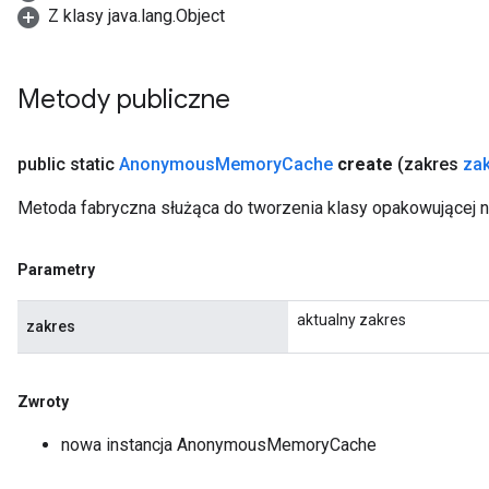
Z klasy java.lang.Object
Metody publiczne
public static
Anonymous
Memory
Cache
create
(zakres
za
Metoda fabryczna służąca do tworzenia klasy opakowujące
Parametry
aktualny zakres
zakres
Zwroty
nowa instancja AnonymousMemoryCache