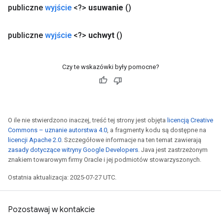
publiczne
wyjście
<?>
usuwanie
()
publiczne
wyjście
<?>
uchwyt
()
Czy te wskazówki były pomocne?
urce
Op
O ile nie stwierdzono inaczej, treść tej strony jest objęta
licencją Creative
Commons – uznanie autorstwa 4.0
, a fragmenty kodu są dostępne na
licencji Apache 2.0
. Szczegółowe informacje na ten temat zawierają
zasady dotyczące witryny Google Developers
. Java jest zastrzeżonym
znakiem towarowym firmy Oracle i jej podmiotów stowarzyszonych.
Ostatnia aktualizacja: 2025-07-27 UTC.
Pozostawaj w kontakcie