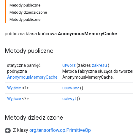
Metody publiczne
Metody dziedziczone
Metody publiczne
publiczna klasa końcowa
AnonymousMemoryCache
Metody publiczne
statyczna pamięć
utwórz
(zakres
zakresu
)
podręczna
Metoda fabryczna służąca do tworzen
AnonymousMemoryCache
AnonymousMemoryCache.
Wyjście
<?>
usuwacz
()
Wyjście
<?>
uchwyt
()
Metody dziedziczone
Z klasy
org.tensorflow.op.PrimitiveOp